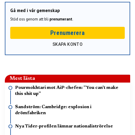
Gå med i vår gemenskap
Stöd oss genom att bli
prenumerant
.
Prenumerera
SKAPA KONTO
Mest lästa
Pourmokhtari mot AiP-chefen: ”You can’t make
this shit up”
Sandström: Cambridge: explosion i
drömfabriken
Nya Tider-profilen lämnar nationaliströrelse