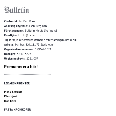
Chefredaktör:
Dan Korn
Ansvarig utgivare:
Jakob Bergman
Företagsnamn:
Bulletin Media Sverige AB
Kundtjänst:
info@bulletin.nu
Tips:
Mejla reportrarna (förnamn.efternamn@bulletin.nu)
Adress:
Mailbox 410, 111 73 Stockholm
Organisationsnummer:
559367-0671
Bankgiro:
5840–5473
Utgivningsbevis:
2021-037
Prenumerera här!
*********************************************
LEDARSKRIBENTER
Mats Skogkär
Klas Hjort
Dan Korn
FASTA KRÖNIKÖRER