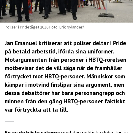
Poliser i Pridetåget 2016 Foto: Erik Nylander/TT
Jan Emanuel kritiserar att poliser deltar i Pride
på betald arbetstid, iförda sina uniformer.
Motargumenten från personer i HBTQ-rörelsen
motbevisar det de vill säga när de framhåller
förtrycket mot HBTQ-personer. Människor som
kämpar i motvind finslipar sina argument, men
dessa debattörer har bara personangrepp och
minnen från den gång HBTQ-personer faktiskt
var förtryckta att ta till.
En av de bästa sakerna
med den politiska debatten är