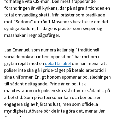
förhatliga vita CIS-män. Den mest frapperande
förändringen är väl kyrkans, där på några årtionden en
total omvandling skett, från präster som predikade
mot ”Sodomi” utifrån 1 Moseboks berättelse om det
syndiga Sodom, till dagens präster som sveper sig i
mässhakar i regnbågsfärger.
Jan Emanuel, som numera kallar sig ”traditionell
socialdemokrat i intern opposition” har rört om i
grytan rejält med en
debattartikel
där han menar att
poliser inte ska gå i pride-tåget på betald arbetstid i
sina uniformer. Enligt honom uppmanar polisledningen
till sådant deltagande. Pride är en politisk
manifestation och polisen ska stå utanför sådant – på
arbetstid. Som privatpersoner kan och bör poliser
engagera sig av hjärtans lust, men som officiella
myndighetsutövare bör de inte göra det, menar Jan