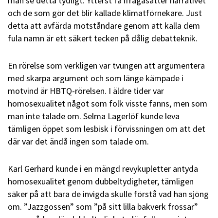
man se detta tydligt. Ytterst få ifrågasätter narrativet
och de som gör det blir kallade klimatförnekare. Just
detta att avfärda motståndare genom att kalla dem
fula namn är ett säkert tecken på dålig debatteknik.
En rörelse som verkligen var tvungen att argumentera
med skarpa argument och som länge kämpade i
motvind är HBTQ-rörelsen. I äldre tider var
homosexualitet något som folk visste fanns, men som
man inte talade om. Selma Lagerlöf kunde leva
tämligen öppet som lesbisk i förvissningen om att det
där var det ändå ingen som talade om.
Karl Gerhard kunde i en mängd revykupletter antyda
homosexualitet genom dubbeltydigheter, tämligen
säker på att bara de invigda skulle förstå vad han sjöng
om. ”Jazzgossen” som ”på sitt lilla bakverk frossar”