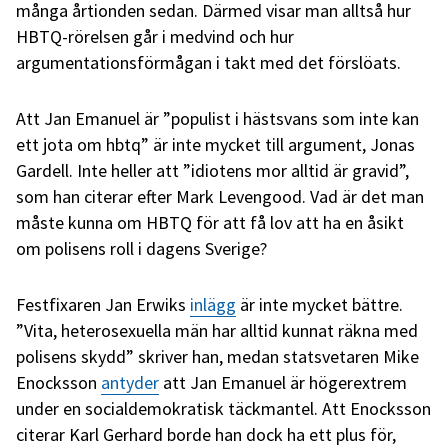
många årtionden sedan. Därmed visar man alltså hur
HBTQ-rörelsen går i medvind och hur
argumentationsförmågan i takt med det förslöats.
Att Jan Emanuel är ”populist i hästsvans som inte kan
ett jota om hbtq” är inte mycket till argument, Jonas
Gardell. Inte heller att ”idiotens mor alltid är gravid”,
som han citerar efter Mark Levengood. Vad är det man
måste kunna om HBTQ för att få lov att ha en åsikt
om polisens roll i dagens Sverige?
Festfixaren Jan Erwiks
inlägg
är inte mycket bättre.
”Vita, heterosexuella män har alltid kunnat räkna med
polisens skydd” skriver han, medan statsvetaren Mike
Enocksson
antyder
att Jan Emanuel är högerextrem
under en socialdemokratisk täckmantel. Att Enocksson
citerar Karl Gerhard borde han dock ha ett plus för,