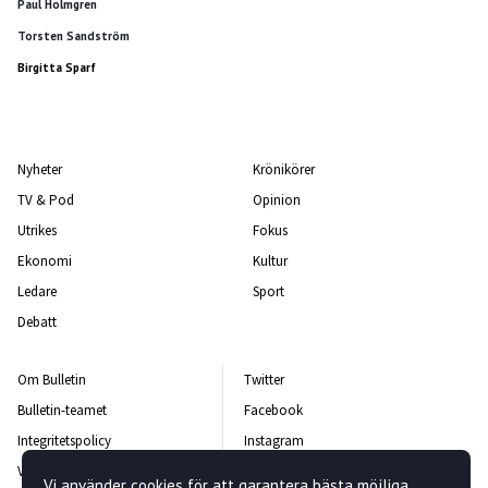
Paul Holmgren
Torsten Sandström
Birgitta Sparf
Nyheter
Krönikörer
TV & Pod
Opinion
Utrikes
Fokus
Ekonomi
Kultur
Ledare
Sport
Debatt
Om Bulletin
Twitter
Bulletin-teamet
Facebook
Integritetspolicy
Instagram
Vanliga frågor och svar
Kontakta oss
Vi använder cookies för att garantera bästa möjliga