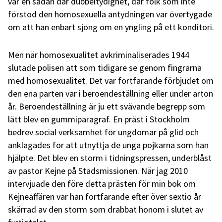
var en sådan där dubbeltydighet, där folk som inte
förstod den homosexuella antydningen var övertygade
om att han enbart sjöng om en yngling på ett konditori.
Men när homosexualitet avkriminaliserades 1944
slutade polisen att som tidigare se genom fingrarna
med homosexualitet. Det var fortfarande förbjudet om
den ena parten var i beroendeställning eller under arton
år. Beroendeställning är ju ett svävande begrepp som
lätt blev en gummiparagraf. En präst i Stockholm
bedrev social verksamhet för ungdomar på glid och
anklagades för att utnyttja de unga pojkarna som han
hjälpte. Det blev en storm i tidningspressen, underblåst
av pastor Kejne på Stadsmissionen. När jag 2010
intervjuade den före detta prästen för min bok om
Kejneaffären var han fortfarande efter över sextio år
skärrad av den storm som drabbat honom i slutet av