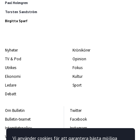
Paul Holmgren
Torsten Sandström
Birgitta Sparf
Nyheter
Krönikörer
TV & Pod
Opinion
Utrikes
Fokus
Ekonomi
Kultur
Ledare
Sport
Debatt
Om Bulletin
Twitter
Bulletin-teamet
Facebook
Integritetspolicy
Instagram
Vanliga frågor och svar
Kontakta oss
Vi använder cookies för att garantera bästa möjliga