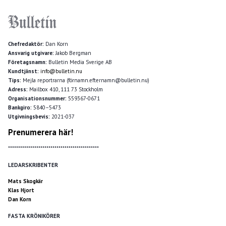
Chefredaktör:
Dan Korn
Ansvarig utgivare:
Jakob Bergman
Företagsnamn:
Bulletin Media Sverige AB
Kundtjänst:
info@bulletin.nu
Tips:
Mejla reportrarna (förnamn.efternamn@bulletin.nu)
Adress:
Mailbox 410, 111 73 Stockholm
Organisationsnummer:
559367-0671
Bankgiro:
5840–5473
Utgivningsbevis:
2021-037
Prenumerera här!
*********************************************
LEDARSKRIBENTER
Mats Skogkär
Klas Hjort
Dan Korn
FASTA KRÖNIKÖRER