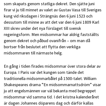
som skapats genom statliga dekret. Den sjätte juni
firar vi ju till minnet av valet av Gustav Vasa till Sveriges
kung vid riksdagen i Strängnäs den 6 juni 1523 och
dessutom till minne av att det var den 6 juni 1809 Karl
XIII skrev under det nya förslaget till svensk
regeringsform. Men midsommar har aldrig fastställts
genom dekret och påbud ovanifrån – om man då
bortser från beslutet att flytta den verkliga
midsommaren till närmaste helg.
En gång i tiden firades midsommar över stora delar av
Europa. I Paris var det kungen som tände det
traditionella midsommarbålet på 1500-talet. William
Shakespeares drama ”En midsommarnattsdröm” visar
ju att engelsmännen var väl bekanta med begreppet
midsommar vid samma tid. I det kristna kalenderåret
är dagen Johannes döparens dag och därför kallas