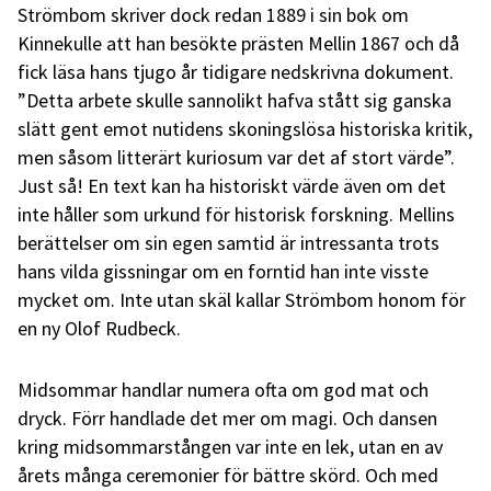
Strömbom skriver dock redan 1889 i sin bok om
Kinnekulle att han besökte prästen Mellin 1867 och då
fick läsa hans tjugo år tidigare nedskrivna dokument.
”Detta arbete skulle sannolikt hafva stått sig ganska
slätt gent emot nutidens skoningslösa historiska kritik,
men såsom litterärt kuriosum var det af stort värde”.
Just så! En text kan ha historiskt värde även om det
inte håller som urkund för historisk forskning. Mellins
berättelser om sin egen samtid är intressanta trots
hans vilda gissningar om en forntid han inte visste
mycket om. Inte utan skäl kallar Strömbom honom för
en ny Olof Rudbeck.
Midsommar handlar numera ofta om god mat och
dryck. Förr handlade det mer om magi. Och dansen
kring midsommarstången var inte en lek, utan en av
årets många ceremonier för bättre skörd. Och med