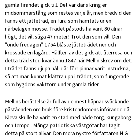
gamla firandet gick till. Det var dans kring en
midsommarstång som restes varje år, men bredvid den
fanns ett jätteträd, en fura som hämtats ur en
närbelägen mosse. Trädet påstods ha varit 80 alnar
högt, det vill säga 47 meter! Trot den som vill. Den
”onde fredagen” 1754 blåste jätteträdet ner och
krossade en lagård. Hälften av det gick att återresa och
detta träd stod kvar ännu 1847 när Mellin skrev om det.
I trädet fanns djupa hål, där förr pinnar varit instuckna,
så att man kunnat klättra upp i trädet, som fungerade
som bygdens vakttorn under gamla tider.
Mellins berättelse är full av de mest häpnadsväckande
påståenden om bruk före kristendomens införande då
Kleva skulle ha varit en stad med både torg, kungaborg
och tempel. Många patriotiska västgötar har tagit
detta på stort allvar. Den mera nyktre författaren N G