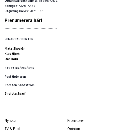
Organisationsnummer:
559367-0671
Bankgiro:
5840–5473
Utgivningsbevis:
2021-037
Prenumerera här!
*********************************************
LEDARSKRIBENTER
Mats Skogkär
Klas Hjort
Dan Korn
FASTA KRÖNIKÖRER
Paul Holmgren
Torsten Sandström
Birgitta Sparf
Nyheter
Krönikörer
TV & Pod
Opinion