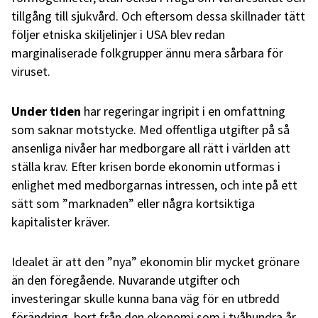
tillgång till sjukvård. Och eftersom dessa skillnader tätt
följer etniska skiljelinjer i USA blev redan
marginaliserade folkgrupper ännu mera sårbara för
viruset.
Under tiden
har regeringar ingripit i en omfattning
som saknar motstycke. Med offentliga utgifter på så
ansenliga nivåer har medborgare all rätt i världen att
ställa krav. Efter krisen borde ekonomin utformas i
enlighet med medborgarnas intressen, och inte på ett
sätt som ”marknaden” eller några kortsiktiga
kapitalister kräver.
Idealet är att den ”nya” ekonomin blir mycket grönare
än den föregående. Nuvarande utgifter och
investeringar skulle kunna bana väg för en utbredd
förändring, bort från den ekonomi som i tvåhundra år