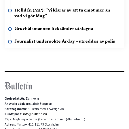
Helldén (MP): ”Vi klarar av att ta emot mer än
vad vi gör idag”
Gruvhålsmannen fick tänder utslagna
Journalist undersökte Arday – utreddes av polis
Chefredaktör:
Dan Korn
Ansvarig utgivare:
Jakob Bergman
Företagsnamn:
Bulletin Media Sverige AB
Kundtjänst:
info@bulletin.nu
Tips:
Mejla reportrarna (förnamn.efternamn@bulletin.nu)
Adress:
Mailbox 410, 111 73 Stockholm