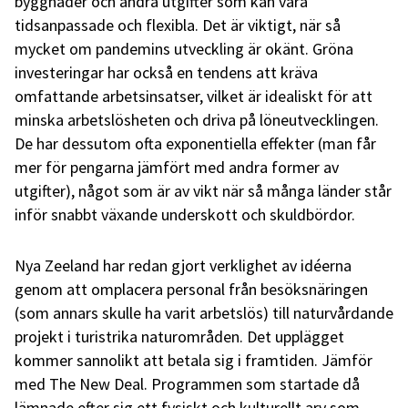
byggnader och andra utgifter som kan vara
tidsanpassade och flexibla. Det är viktigt, när så
mycket om pandemins utveckling är okänt. Gröna
investeringar har också en tendens att kräva
omfattande arbetsinsatser, vilket är idealiskt för att
minska arbetslösheten och driva på löneutvecklingen.
De har dessutom ofta exponentiella effekter (man får
mer för pengarna jämfört med andra former av
utgifter), något som är av vikt när så många länder står
inför snabbt växande underskott och skuldbördor.
Nya Zeeland har redan gjort verklighet av idéerna
genom att omplacera personal från besöksnäringen
(som annars skulle ha varit arbetslös) till naturvårdande
projekt i turistrika naturområden. Det upplägget
kommer sannolikt att betala sig i framtiden. Jämför
med The New Deal. Programmen som startade då
lämnade efter sig ett fysiskt och kulturellt arv som