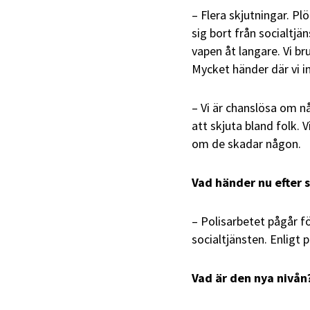
– Flera skjutningar. P
sig bort från socialtjä
vapen åt langare. Vi br
Mycket händer där vi in
– Vi är chanslösa om n
att skjuta bland folk. 
om de skadar någon.
Vad händer nu efter 
– Polisarbetet pågår fö
socialtjänsten. Enlig
Vad är den nya nivån