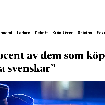
konomi
Ledare
Debatt
Krönikörer
Opinion
Fok
rocent av dem som köp
a svenskar”