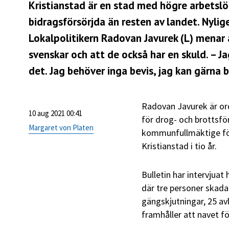
Kristianstad är en stad med högre arbetslö
bidragsförsörjda än resten av landet. Nyli
Lokalpolitikern Radovan Javurek (L) menar
svenskar och att de också har en skuld. – J
det. Jag behöver inga bevis, jag kan gärna 
Radovan Javurek är or
10 aug 2021 00:41
för drog- och brottsfö
Margaret von Platen
kommunfullmäktige för 
Kristianstad i tio år.
Bulletin har intervju
där tre personer skadad
gängskjutningar, 25 av
framhåller att navet fö