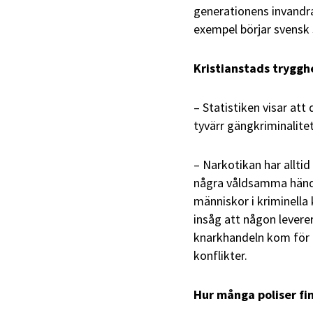
generationens invandr
exempel börjar svensk 
Kristianstads tryggh
– Statistiken visar at
tyvärr gängkriminalite
– Narkotikan har alltid
några våldsamma hände
människor i kriminella 
insåg att någon levere
knarkhandeln kom för 
konflikter.
Hur många poliser fin