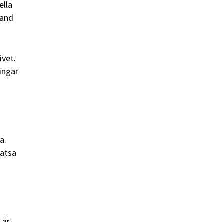
ella
land
ivet.
ingar
a.
satsa
 är