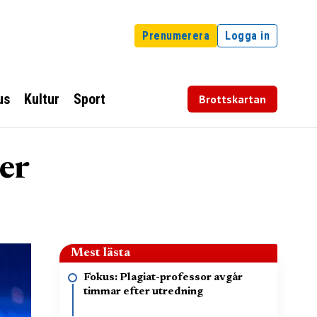
Prenumerera
Logga in
us
Kultur
Sport
Brottskartan
er
Mest lästa
Fokus: Plagiat-professor avgår
timmar efter utredning