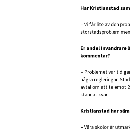
Har Kristianstad sa
– Vi får lite av den pr
storstadsproblem men 
Er andel invandrare ä
kommentar?
– Problemet var tidigar
några regleringar. Sta
avtal om att ta emot 2
stannat kvar.
Kristianstad har säm
– Våra skolor är utmärk