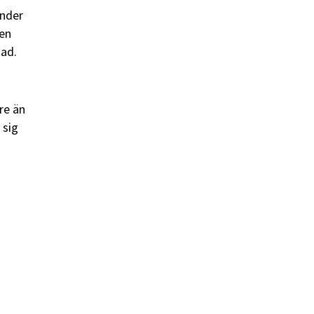
änder
ven
tad.
re än
 sig