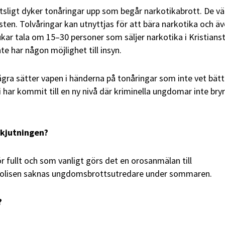
lötsligt dyker tonåringar upp som begår narkotikabrott. De v
nsten. Tolvåringar kan utnyttjas för att bära narkotika och ä
ukar tala om 15–30 personer som säljer narkotika i Kristians
te har någon möjlighet till insyn.
ågra sätter vapen i händerna på tonåringar som inte vet bätt
Vi har kommit till en ny nivå där kriminella ungdomar inte bryr
skjutningen?
r fullt och som vanligt görs det en orosanmälan till
t polisen saknas ungdomsbrottsutredare under sommaren.
?