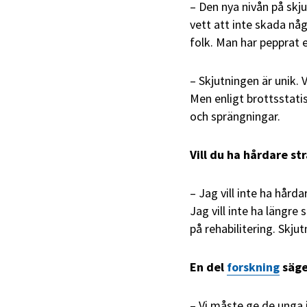
– Den nya nivån på skju
vett att inte skada nå
folk. Man har pepprat
– Skjutningen är unik. 
Men enligt brottsstati
och sprängningar.
Vill du ha hårdare st
– Jag vill inte ha hård
Jag vill inte ha längre
på rehabilitering. Skju
En del
forskning
säger
– Vi måste ge de unga 