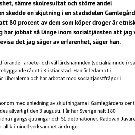
shet, sämre skolresultat och större andel
gen skedde en skjutning i en stadsdelen Gamlegård
 att 80 procent av dem som köper droger är etnis
ag har jobbat så länge inom socialtjänsten att jag 
bevisa det jag säger av erfarenhet, säger han.
dförande i arbete- och välfärdsnämnden (socialnämnden) s
rebyggande rådet i Kristianstad. Han är ledamot i
Liberalerna och har arbetat med socialtjänstfrågor i
at honom med anledning av skjutningarna i Gamlegårdens cen
es allvarligt den 3 augusti. I år har Sverige haft 180
lidna i gängskjutningar och 51 detonationer. Radovan Javur
r all kriminell verksamhet är droger.