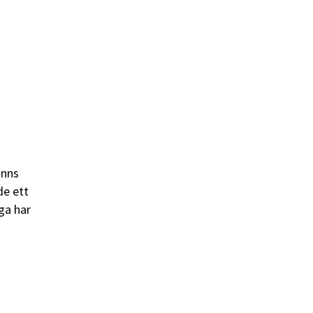
anns
de ett
ga har