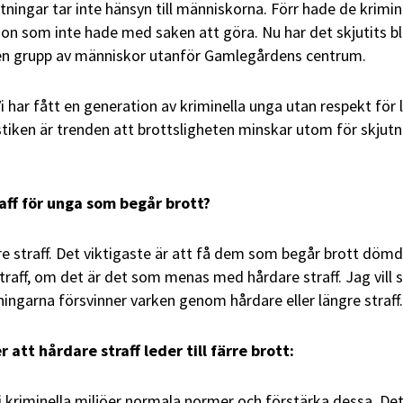
tningar tar inte hänsyn till människorna. Förr hade de krimin
gon som inte hade med saken att göra. Nu har det skjutits b
 en grupp av människor utanför Gamlegårdens centrum.
Vi har fått en generation av kriminella unga utan respekt för l
stiken är trenden att brottsligheten minskar utom för skjutn
raff för unga som begår brott?
are straff. Det viktigaste är att få dem som begår brott dömd
 straff, om det är det som menas med hårdare straff. Jag vill 
tningarna försvinner varken genom hårdare eller längre straff.
 att hårdare straff leder till färre brott:
i kriminella miljöer normala normer och förstärka dessa. Det