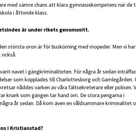
are med sämre chans att klara gymnasiekompetens när de ti
skola i åttonde klass.
etsindex är under rikets genomsnitt.
t den största oron är för buskörning med mopeder. Men vi har
t också.
 varit navet i gängkriminaliteten. För några år sedan inträffa
lser som kopplades till Charlottesborg och Gamlegården.
kretsar nåddes varken av våra fältsekreterare eller polisen. V
rar knark som gängen tar hand om. De stora pengarna i
några år sedan. Då kom även en våldsammare kriminalitet 
ns i Kristianstad?