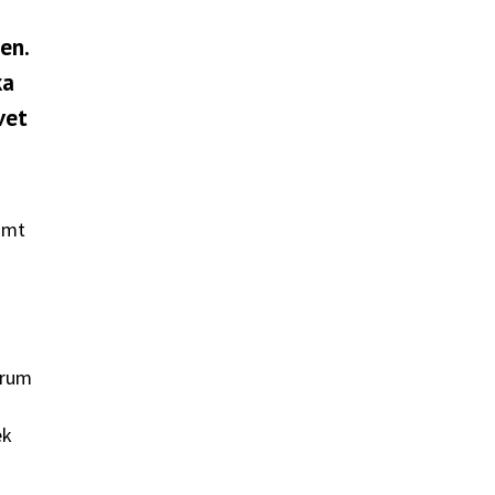
en.
ka
vet
amt
trum
ek