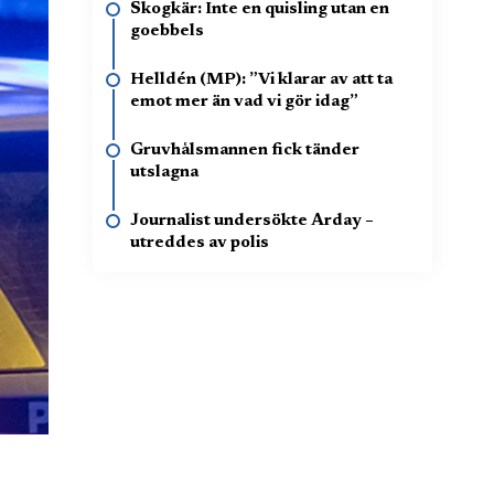
Skogkär: Inte en quisling utan en
goebbels
Helldén (MP): ”Vi klarar av att ta
emot mer än vad vi gör idag”
Gruvhålsmannen fick tänder
utslagna
Journalist undersökte Arday –
utreddes av polis