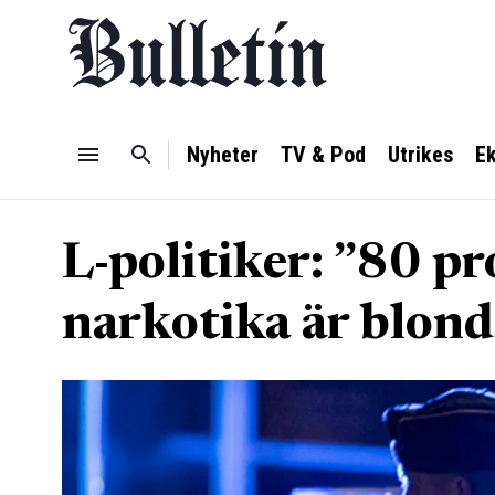
Nyheter
TV & Pod
Utrikes
E
L-politiker: ”80 p
narkotika är blond