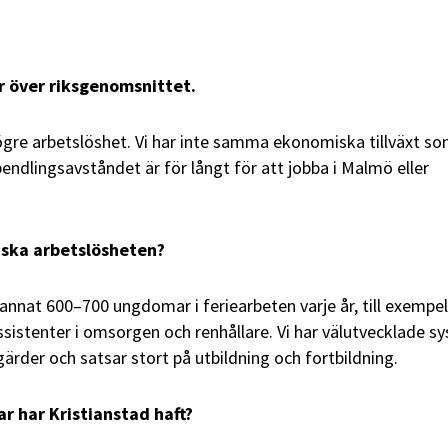
er över riksgenomsnittet.
 högre arbetslöshet. Vi har inte samma ekonomiska tillväxt s
endlingsavståndet är för långt för att jobba i Malmö eller
inska arbetslösheten?
 annat 600–700 ungdomar i feriearbeten varje år, till exempel
assistenter i omsorgen och renhållare. Vi har välutvecklade s
rder och satsar stort på utbildning och fortbildning.
r har Kristianstad haft?