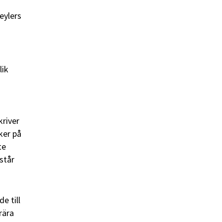
eylers
lik
kriver
cker på
te
står
e till
rära