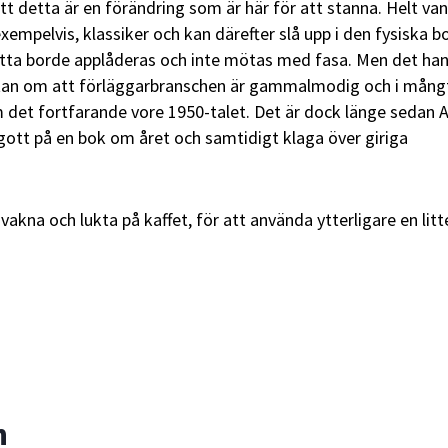
t detta är en förändring som är här för att stanna. Helt van
, exempelvis, klassiker och kan därefter slå upp i den fysiska 
etta borde applåderas och inte mötas med fasa. Men det han
 utan om att förläggarbranschen är gammalmodig och i mång
det fortfarande vore 1950-talet. Det är dock länge sedan 
gott på en bok om året och samtidigt klaga över giriga
 vakna och lukta på kaffet, för att använda ytterligare en litt
n