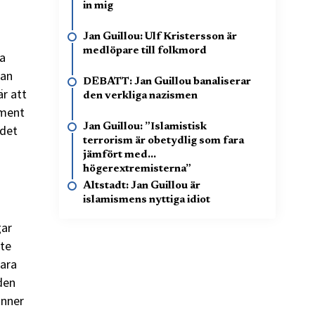
in mig
Jan Guillou: Ulf Kristersson är
medlöpare till folkmord
ka
man
DEBATT: Jan Guillou banaliserar
är att
den verkliga nazismen
ument
Jan Guillou: ”Islamistisk
 det
terrorism är obetydlig som fara
jämfört med
högerextremisterna”
Altstadt: Jan Guillou är
islamismens nyttiga idiot
gar
nte
bara
 den
änner