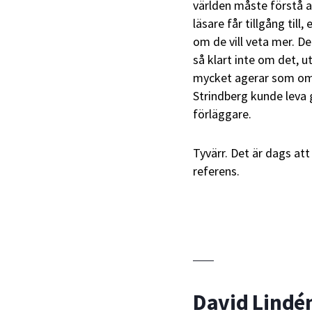
världen måste förstå at
läsare får tillgång till
om de vill veta mer. D
så klart inte om det,
mycket agerar som om 
Strindberg kunde leva 
förläggare.
Tyvärr. Det är dags att
referens.
David Lindé