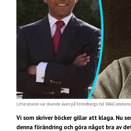
Litteraturen var döende även på Strindbergs tid. WikiCommons
Vi som skriver böcker gillar att klaga. Nu s
denna förändring och göra något bra av det