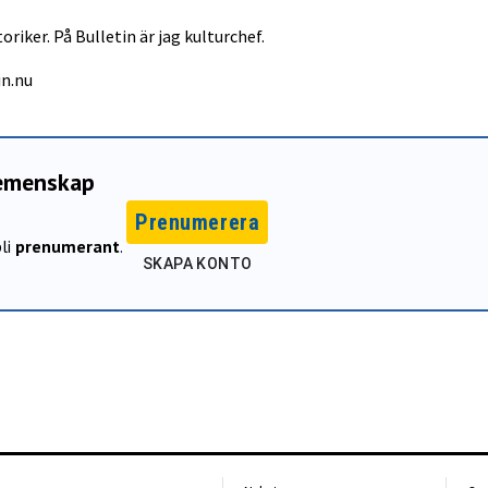
oriker. På Bulletin är jag kulturchef.
in.nu
gemenskap
Prenumerera
li
prenumerant
.
SKAPA KONTO