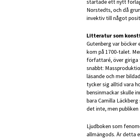
startade ett nytt förl
Norstedts, och då grun
invektiv till något posi
Litteratur som kons
Gutenberg var böcker 
kom på 1700-talet. Men
författaré, över giriga
snabbt: Massproduktion
läsande och mer bildad
tycker sig alltid vara h
bensinmackar skulle in
bara Camilla Läckberg 
det inte, men publiken 
Ljudboken som fenomen 
allmängods. Är detta e