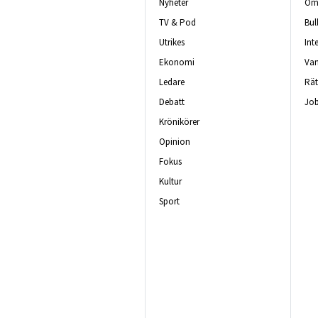
Nyheter
Om 
TV & Pod
Bul
Utrikes
Int
Ekonomi
Van
Ledare
Rät
Debatt
Job
Krönikörer
Opinion
Fokus
Kultur
Sport