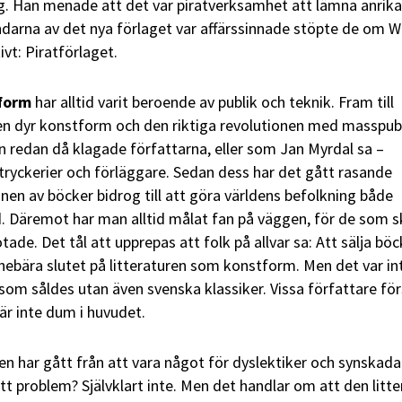
ag. Han menade att det var piratverksamhet att lämna anrika
darna av det nya förlaget var affärssinnade stöpte de om W
tivt: Piratförlaget.
tform
har alltid varit beroende av publik och teknik. Fram till
en dyr konstform och den riktiga revolutionen med masspub
 redan då klagade författarna, eller som Jan Myrdal sa –
 tryckerier och förläggare. Sedan dess har det gått rasande
en av böcker bidrog till att göra världens befolkning både
. Däremot har man alltid målat fan på väggen, för de som s
otade. Det tål att upprepas att folk på allvar sa: Att sälja bö
nebära slutet på litteraturen som konstform. Men det var in
som såldes utan även svenska klassiker. Vissa författare för
är inte dum i huvudet.
har gått från att vara något för dyslektiker och synskadad
tt problem? Självklart inte. Men det handlar om att den litte