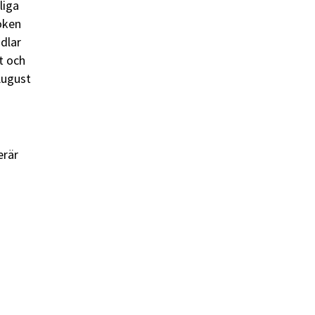
liga
boken
dlar
t och
August
erär