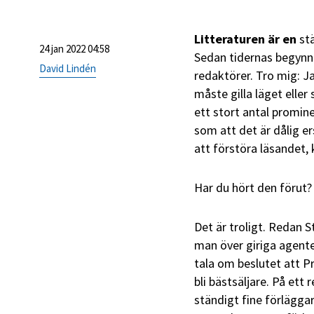
Litteraturen är en
st
24 jan 2022 04:58
Sedan tidernas begynne
David Lindén
redaktörer. Tro mig: Ja
måste gilla läget eller 
ett stort antal promine
som att det är dålig e
att förstöra läsandet
Har du hört den förut?
Det är troligt. Redan 
man över giriga agente
tala om beslutet att P
bli bästsäljare. På ett
ständigt fine förlägga