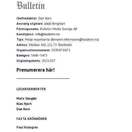
Chefredaktör:
Dan Korn
Ansvarig utgivare:
Jakob Bergman
Företagsnamn:
Bulletin Media Sverige AB
Kundtjänst:
info@bulletin.nu
Tips:
Mejla reportrarna (förnamn.efternamn@bulletin.nu)
Adress:
Mailbox 410, 111 73 Stockholm
Organisationsnummer:
559367-0671
Bankgiro:
5840–5473
Utgivningsbevis:
2021-037
Prenumerera här!
*********************************************
LEDARSKRIBENTER
Mats Skogkär
Klas Hjort
Dan Korn
FASTA KRÖNIKÖRER
Paul Holmgren