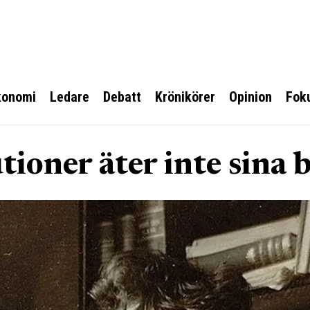
konomi
Ledare
Debatt
Krönikörer
Opinion
Fok
tioner äter inte sina 