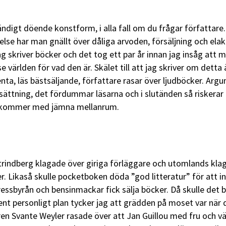
ändigt döende konstform, i alla fall om du frågar författare.
lse har man gnällt över dåliga arvoden, försäljning och ela
g skriver böcker och det tog ett par år innan jag insåg att 
se världen för vad den är. Skälet till att jag skriver om detta 
nta, läs bästsäljande, författare rasar över ljudböcker. Arg
rsättning, det fördummar läsarna och i slutänden så riskerar
, kommer med jämna mellanrum.
Strindberg klagade över giriga förläggare och utomlands kla
r. Likaså skulle pocketboken döda ”god litteratur” för att i
ressbyrån och bensinmackar fick sälja böcker. Då skulle det 
 rent personligt plan tycker jag att grädden på moset var när
ren Svante Weyler rasade över att Jan Guillou med fru och v