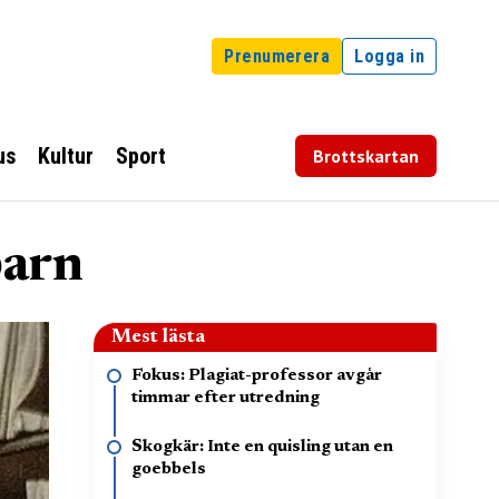
Prenumerera
Logga in
us
Kultur
Sport
Brottskartan
barn
Mest lästa
Fokus: Plagiat-professor avgår
timmar efter utredning
Skogkär: Inte en quisling utan en
goebbels