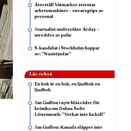
Återställ Våtmarker stormar
arbetsmaskiner – envarsgrips av
personal
Journalist undersökte Arday –
utreddes av polis
S-kandidat i Stockholm hoppar
av: ”Nazistjudar”
Läs också
En bok är en bok, en ljudbok en
ljudbok
Jan Guillou i nytt blåsväder för
krönika om Dokus Sofie
Löwenmark: ”Verkar inte ha koll”
Jan Guillou: Kanada släpper inte