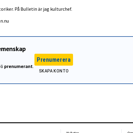
oriker. På Bulletin är jag kulturchef.
in.nu
gemenskap
Prenumerera
li
prenumerant
.
SKAPA KONTO