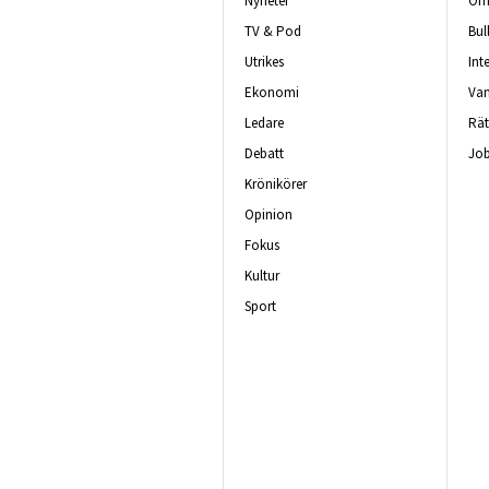
Nyheter
Om 
TV & Pod
Bul
Utrikes
Int
Ekonomi
Van
Ledare
Rät
Debatt
Job
Krönikörer
Opinion
Fokus
Kultur
Sport