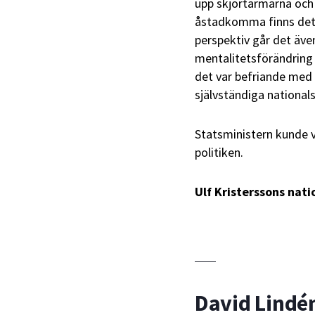
upp skjortärmarna och
åstadkomma finns det e
perspektiv går det äve
mentalitetsförändring 
det var befriande med
självständiga nationals
Statsministern kunde va
politiken.
Ulf Kristerssons nat
David Lindé