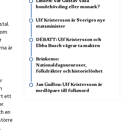
Lindén: Var Gustav Vasa
bondehövding eller monark?
Ulf Kristersson är Sveriges nye
stal.
statsminister
 som
r
DEBATT: Ulf Kristersson och
Ebba Busch vägrar ta makten
rna är
Brinkemo:
Nationaldagsneuroser,
folkdräkter och historielöshet
r
Jan Guillou: Ulf Kristersson är
m
medlöpare till folkmord
t ett
r.
ch en
större
.