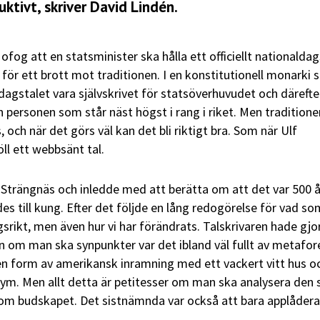
ktivt, skriver David Lindén.
 ofog att en statsminister ska hålla ett officiellt nationaldag
 för ett brott mot traditionen. I en konstitutionell monarki
dagstalet vara självskrivet för statsöverhuvudet och därefte
 personen som står näst högst i rang i riket. Men traditione
as, och när det görs väl kan det bli riktigt bra. Som när Ulf
öll ett webbsänt tal.
 Strängnäs och inledde med att berätta om att det var 500 å
es till kung. Efter det följde en lång redogörelse för vad so
srikt, men även hur vi har förändrats. Talskrivaren hade gjor
om man ska synpunkter var det ibland väl fullt av metafore
en form av amerikansk inramning med ett vackert vitt hus o
ym. Men allt detta är petitesser om man ska analysera den 
 om budskapet. Det sistnämnda var också att bara applådera