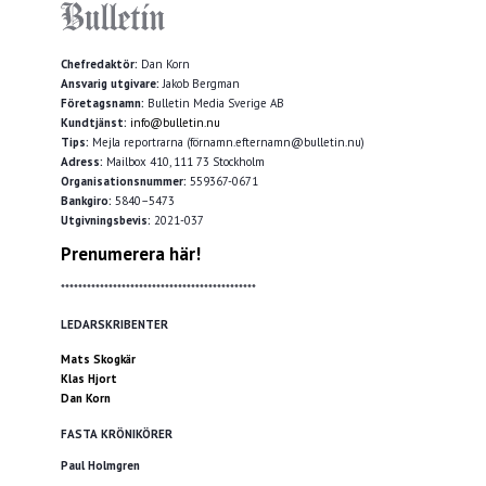
Chefredaktör:
Dan Korn
Ansvarig utgivare:
Jakob Bergman
Företagsnamn:
Bulletin Media Sverige AB
Kundtjänst:
info@bulletin.nu
Tips:
Mejla reportrarna (förnamn.efternamn@bulletin.nu)
Adress:
Mailbox 410, 111 73 Stockholm
Organisationsnummer:
559367-0671
Bankgiro:
5840–5473
Utgivningsbevis:
2021-037
Prenumerera här!
*********************************************
LEDARSKRIBENTER
Mats Skogkär
Klas Hjort
Dan Korn
FASTA KRÖNIKÖRER
Paul Holmgren