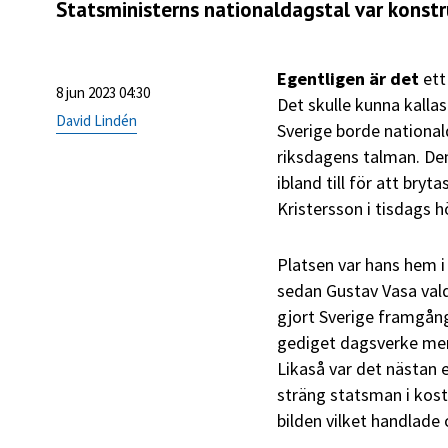
Statsministerns nationaldagstal var konstru
Egentligen är det
ett
8 jun 2023 04:30
Det skulle kunna kallas
David Lindén
Sverige borde national
riksdagens talman. Den
ibland till för att bryt
Kristersson i tisdags h
Platsen var hans hem i
sedan Gustav Vasa vald
gjort Sverige framgång
gediget dagsverke men 
Likaså var det nästan 
sträng statsman i kost
bilden vilket handlade