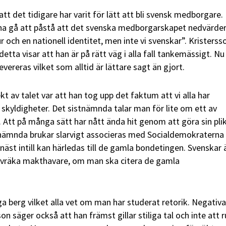
t det tidigare har varit för lätt att bli svensk medborgare.
nna gå att påstå att det svenska medborgarskapet nedvärder
ur och en nationell identitet, men inte vi svenskar”. Kristerss
etta visar att han är på rätt väg i alla fall tankemässigt. Nu
ereras vilket som alltid är lättare sagt än gjort.
t av talet var att han tog upp det faktum att vi alla har
 skyldigheter. Det sistnämnda talar man för lite om ett av
. Att på många sätt har nått ända hit genom att göra sin pli
stnämnda brukar slarvigt associeras med Socialdemokratern
näst intill kan härledas till de gamla bondetingen. Svenskar 
h vräka makthavare, om man ska citera de gamla
inga berg vilket alla vet om man har studerat retorik. Negativa
on säger också att han främst gillar stiliga tal och inte att r