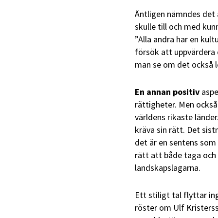
Äntligen nämndes det at
skulle till och med ku
”Alla andra har en kult
försök att uppvärdera d
man se om det också lev
En annan positiv
aspek
rättigheter. Men också
världens rikaste länder
kräva sin rätt. Det si
det är en sentens som 
rätt att både taga oc
landskapslagarna.
Ett stiligt tal flyttar 
röster om Ulf Kristerss