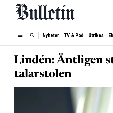
Nyheter
TV & Pod
Utrikes
E
Lindén: Äntligen s
talarstolen