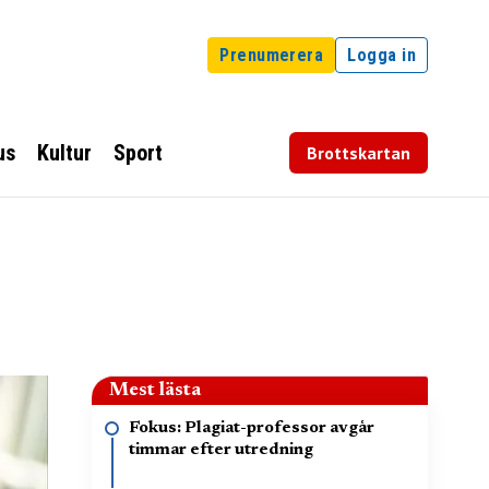
Prenumerera
Logga in
us
Kultur
Sport
Brottskartan
Mest lästa
Fokus: Plagiat-professor avgår
timmar efter utredning