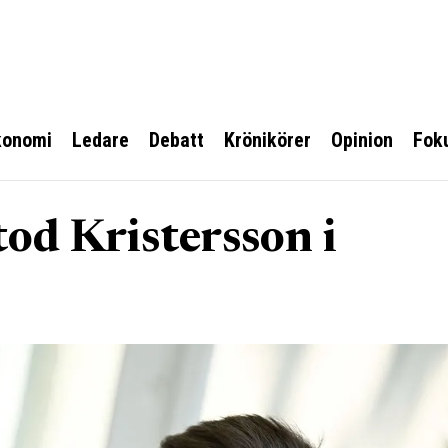
konomi
Ledare
Debatt
Krönikörer
Opinion
Fok
tod Kristersson i