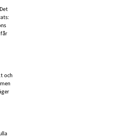
 Det
ats:
ons
 får
kt och
a men
äger
ulla