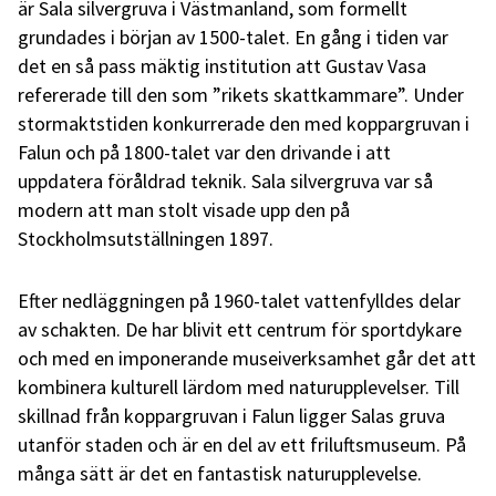
är Sala silvergruva i Västmanland, som formellt
grundades i början av 1500-talet. En gång i tiden var
det en så pass mäktig institution att Gustav Vasa
refererade till den som ”rikets skattkammare”. Under
stormaktstiden konkurrerade den med koppargruvan i
Falun och på 1800-talet var den drivande i att
uppdatera föråldrad teknik. Sala silvergruva var så
modern att man stolt visade upp den på
Stockholmsutställningen 1897.
Efter nedläggningen på 1960-talet vattenfylldes delar
av schakten. De har blivit ett centrum för sportdykare
och med en imponerande museiverksamhet går det att
kombinera kulturell lärdom med naturupplevelser. Till
skillnad från koppargruvan i Falun ligger Salas gruva
utanför staden och är en del av ett friluftsmuseum. På
många sätt är det en fantastisk naturupplevelse.