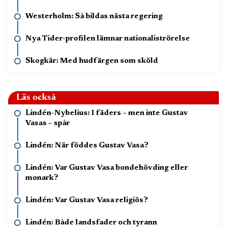
Westerholm: Så bildas nästa regering
Nya Tider-profilen lämnar nationaliströrelse
Skogkär: Med hudfärgen som sköld
Läs också
Lindén-Nybelius: I fäders – men inte Gustav
Vasas – spår
Lindén: När föddes Gustav Vasa?
Lindén: Var Gustav Vasa bondehövding eller
monark?
Lindén: Var Gustav Vasa religiös?
Lindén: Både landsfader och tyrann