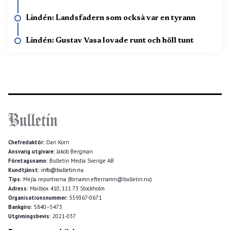
Lindén: Landsfadern som också var en tyrann
Lindén: Gustav Vasa lovade runt och höll tunt
Chefredaktör:
Dan Korn
Ansvarig utgivare:
Jakob Bergman
Företagsnamn:
Bulletin Media Sverige AB
Kundtjänst:
info@bulletin.nu
Tips:
Mejla reportrarna (förnamn.efternamn@bulletin.nu)
Adress:
Mailbox 410, 111 73 Stockholm
Organisationsnummer:
559367-0671
Bankgiro:
5840–5473
Utgivningsbevis:
2021-037