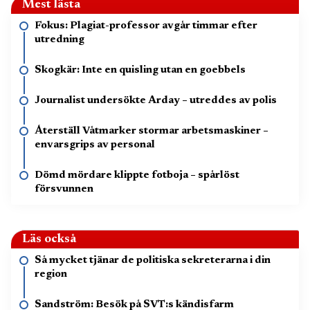
Mest lästa
Fokus: Plagiat-professor avgår timmar efter
utredning
Skogkär: Inte en quisling utan en goebbels
Journalist undersökte Arday – utreddes av polis
Återställ Våtmarker stormar arbetsmaskiner –
envarsgrips av personal
Dömd mördare klippte fotboja – spårlöst
försvunnen
Läs också
Så mycket tjänar de politiska sekreterarna i din
region
Sandström: Besök på SVT:s kändisfarm