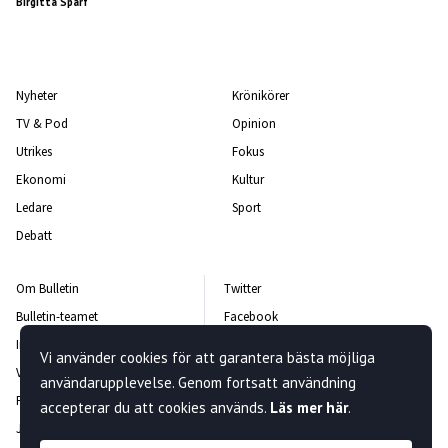
Birgitta Sparf
Nyheter
Krönikörer
TV & Pod
Opinion
Utrikes
Fokus
Ekonomi
Kultur
Ledare
Sport
Debatt
Om Bulletin
Twitter
Bulletin-teamet
Facebook
Integritetspolicy
Instagram
Vi använder cookies för att garantera bästa möjliga
Vanliga frågor och svar
Kontakta oss
användarupplevelse. Genom fortsatt användning
Rättelsepolicy
Nyhetsbrev
accepterar du att cookies används.
Läs mer här
.
Jobba hos oss