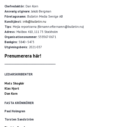
Chefredaktör:
Dan Korn
Ansvarig utgivare:
Jakob Bergman
Företagsnamn:
Bulletin Media Sverige AB
Kundtjänst:
info@bulletin.nu
Tips:
Mejla reportrarna (förnamn.efternamn@bulletin.nu)
Adress:
Mailbox 410, 111 73 Stockholm
Organisationsnummer:
559367-0671
Bankgiro:
5840–5473
Utgivningsbevis:
2021-037
Prenumerera här!
*********************************************
LEDARSKRIBENTER
Mats Skogkär
Klas Hjort
Dan Korn
FASTA KRÖNIKÖRER
Paul Holmgren
Torsten Sandström