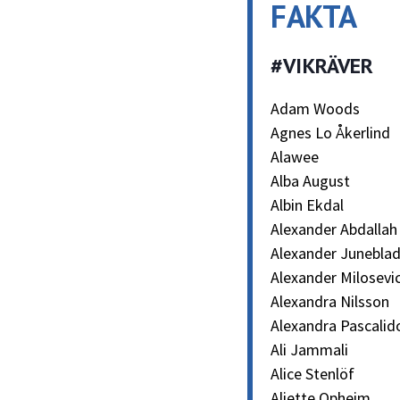
FAKTA
#VIKRÄVER
Adam Woods
Agnes Lo Åkerlind
Alawee
Alba August
Albin Ekdal
Alexander Abdallah
Alexander Junebla
Alexander Milosevi
Alexandra Nilsson
Alexandra Pascalid
Ali Jammali
Alice Stenlöf
Aliette Opheim