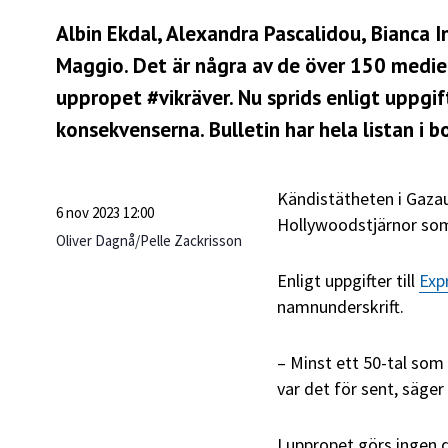
Albin Ekdal, Alexandra Pascalidou, Bianca I
Maggio. Det är några av de över 150 mediep
uppropet #vikräver. Nu sprids enligt uppgif
konsekvenserna. Bulletin har hela listan i 
Kändistätheten i Gaza
6 nov 2023 12:00
Hollywoodstjärnor som 
Oliver Dagnå/Pelle Zackrisson
Enligt uppgifter till
Exp
namnunderskrift.
– Minst ett 50-tal som 
var det för sent, säger 
I uppropet görs ingen 