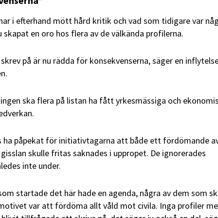
venserna”
har i efterhand mött hård kritik och vad som tidigare var nå
 skapat en oro hos flera av de välkända profilerna.
krev på är nu rädda för konsekvenserna, säger en inflytelse
en.
idningen ska flera på listan ha fått yrkesmässiga och ekonomi
edverkan.
 ha påpekat för initiativtagarna att både ett fördömande a
gisslan skulle fritas saknades i uppropet. De ignorerades
ledes inte under.
e som startade det här hade en agenda, några av dem som sk
 motivet var att fördöma allt våld mot civila. Inga profiler m