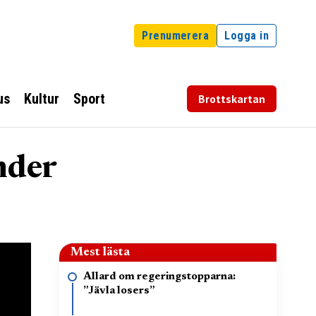
Prenumerera
Logga in
us
Kultur
Sport
Brottskartan
nder
Mest lästa
Allard om regeringstopparna:
”Jävla losers”