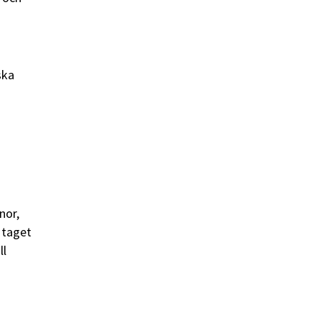
ska
nor,
 taget
ll