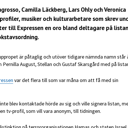
ngrosso, Camilla Läckberg, Lars Ohly och Veronica
rofiler, musiker och kulturarbetare som skrev un
ter till Expressen en oro bland deltagare på listan
bokstavsordning.
uppropet är påtaglig och utöver tidigare nämnda namn står 
Pernilla August, Stellan och Gustaf Skarsgård med på lista
ressen
var det flera till som var måna om att få med sin
inte blev kontaktade hörde av sig och ville signera listan, m
en tv-profil, som vill vara anonym, till tidningen.
distinktion på terrororganisationen Hamas och staten Israel,