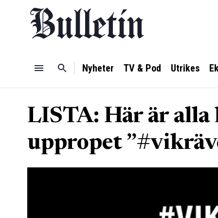
Nyheter
TV & Pod
Utrikes
E
LISTA: Här är alla
uppropet ”#vikräv