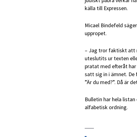
judiskt påbrå verkar ha 
källa till Expressen.
Micael Bindefeld säger
uppropet.
– Jag tror faktiskt at
uteslutits ur texten el
pratat med efteråt har 
satt sig in i ämnet. De
”Är du med?”. Då är det
Bulletin har hela lista
alfabetisk ordning.