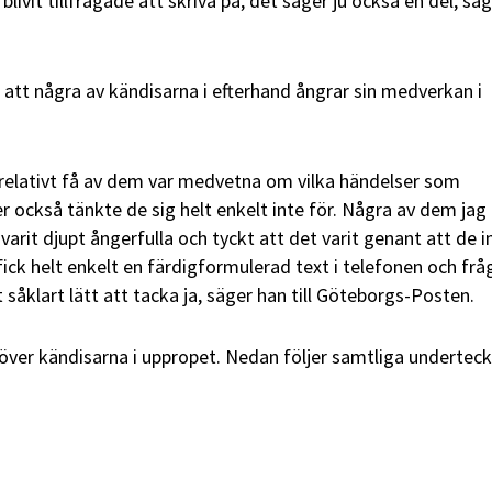
blivit tillfrågade att skriva på, det säger ju också en del, sä
 att några av kändisarna i efterhand ångrar sin medverkan i
t relativt få av dem var medvetna om vilka händelser som
ler också tänkte de sig helt enkelt inte för. Några av dem jag
varit djupt ångerfulla och tyckt att det varit genant att de i
 fick helt enkelt en färdigformulerad text i telefonen och fr
 såklart lätt att tacka ja, säger han till Göteborgs-Posten.
n över kändisarna i uppropet. Nedan följer samtliga underteck