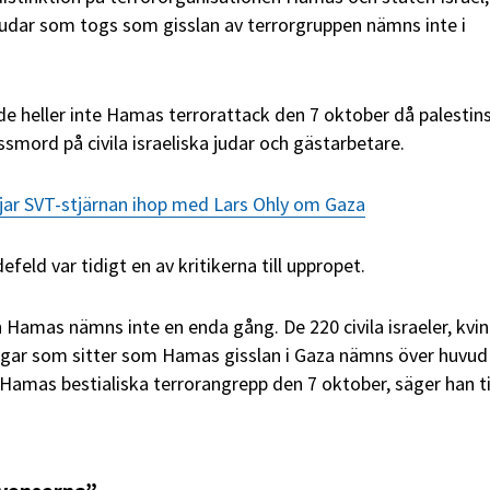
 judar som togs som gisslan av terrorgruppen nämns inte i
 heller inte Hamas terrorattack den 7 oktober då palestin
smord på civila israeliska judar och gästarbetare.
ar SVT-stjärnan ihop med Lars Ohly om Gaza
feld var tidigt en av kritikerna till uppropet.
 Hamas nämns inte en enda gång. De 220 civila israeler, kvin
ingar som sitter som Hamas gisslan i Gaza nämns över huvud
 Hamas bestialiska terrorangrepp den 7 oktober, säger han ti