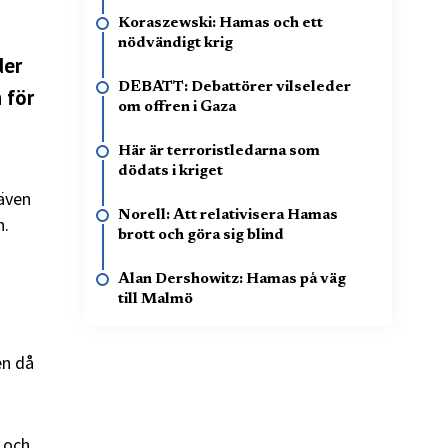
Koraszewski: Hamas och ett
nödvändigt krig
der
DEBATT: Debattörer vilseleder
 för
om offren i Gaza
Här är terroristledarna som
dödats i kriget
även
Norell: Att relativisera Hamas
n.
brott och göra sig blind
Alan Dershowitz: Hamas på väg
till Malmö
en då
 och