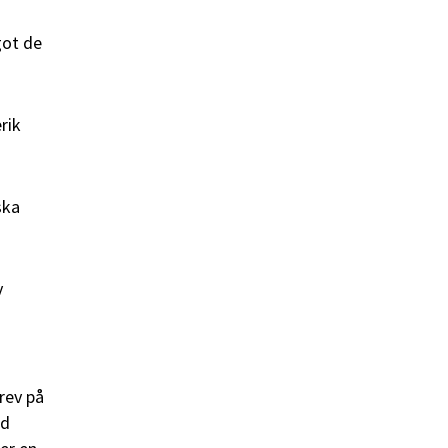
got de
rik
ska
v
rev på
ed