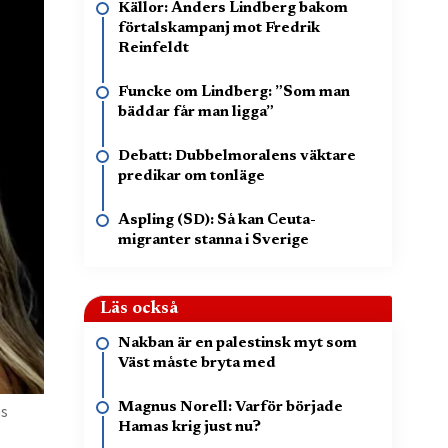
Källor: Anders Lindberg bakom
förtalskampanj mot Fredrik
Reinfeldt
Funcke om Lindberg: ”Som man
bäddar får man ligga”
Debatt: Dubbelmoralens väktare
predikar om tonläge
Aspling (SD): Så kan Ceuta-
migranter stanna i Sverige
Läs också
Nakban är en palestinsk myt som
Väst måste bryta med
Magnus Norell: Varför började
as
Hamas krig just nu?