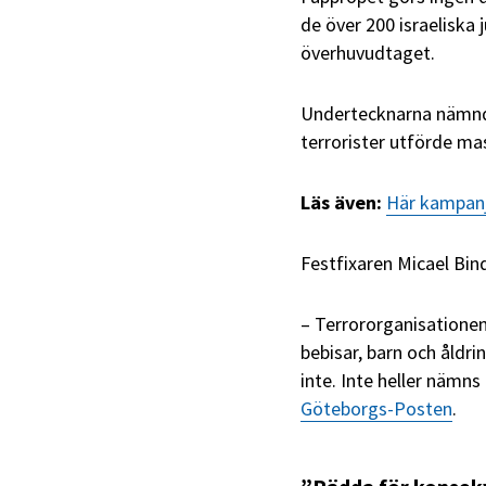
de över 200 israeliska
överhuvudtaget.
Undertecknarna nämnde
terrorister utförde mas
Läs även:
Här kampanj
Festfixaren Micael Binde
– Terrororganisationen
bebisar, barn och åldr
inte. Inte heller nämns
Göteborgs-Posten
.