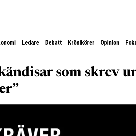
konomi
Ledare
Debatt
Krönikörer
Opinion
Fok
 kändisar som skrev u
er”