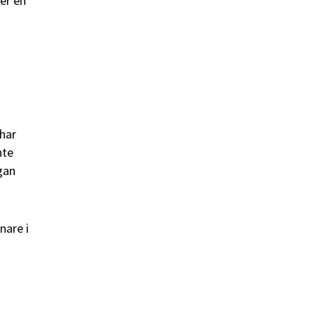
ger en
 har
nte
ågan
nare i