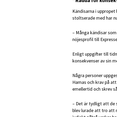
”Rädda för konsek
Kändisarna i uppropet 
stoltserade med har nu
– Många kändisar som s
nöjesprofil till Express
Enligt uppgifter till t
konsekvenser av sin m
Några personer uppges
Hamas och krav på att 
emellertid och skrev så
– Det är tydligt att d
blev lurade att tro att