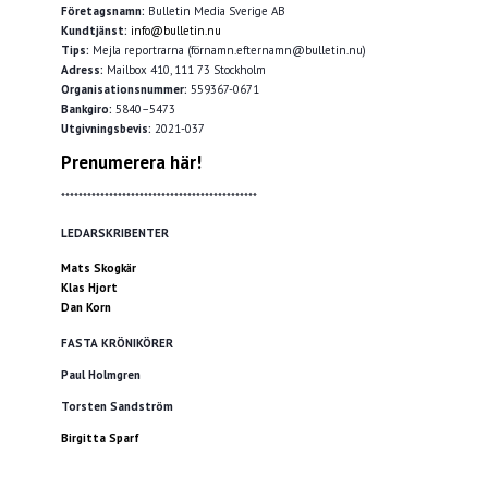
Företagsnamn:
Bulletin Media Sverige AB
Kundtjänst:
info@bulletin.nu
Tips:
Mejla reportrarna (förnamn.efternamn@bulletin.nu)
Adress:
Mailbox 410, 111 73 Stockholm
Organisationsnummer:
559367-0671
Bankgiro:
5840–5473
Utgivningsbevis:
2021-037
Prenumerera här!
*********************************************
LEDARSKRIBENTER
Mats Skogkär
Klas Hjort
Dan Korn
FASTA KRÖNIKÖRER
Paul Holmgren
Torsten Sandström
Birgitta Sparf