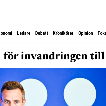
konomi
Ledare
Debatt
Krönikörer
Opinion
Fok
 för invandringen til