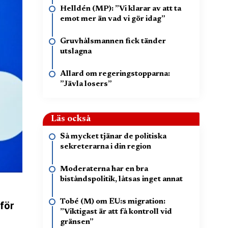
Helldén (MP): ”Vi klarar av att ta
emot mer än vad vi gör idag”
Gruvhålsmannen fick tänder
utslagna
Allard om regeringstopparna:
”Jävla losers”
Läs också
Så mycket tjänar de politiska
sekreterarna i din region
Moderaterna har en bra
biståndspolitik, låtsas inget annat
Tobé (M) om EU:s migration:
för
”Viktigast är att få kontroll vid
gränsen”