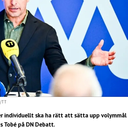
d/TT
individuellt ska ha rätt att sätta upp volymmål 
as Tobé på
DN Debatt
.