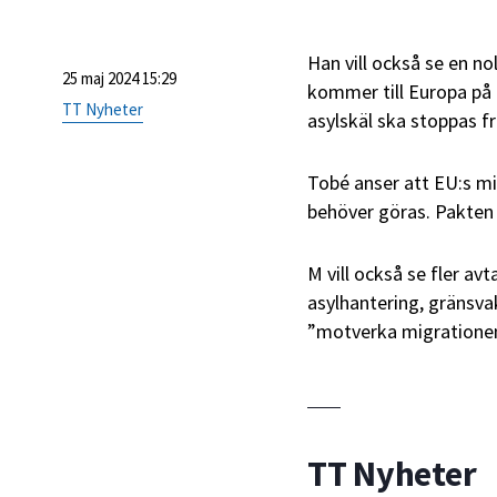
Han vill också se en no
25 maj 2024 15:29
kommer till Europa på l
TT Nyheter
asylskäl ska stoppas f
Tobé anser att EU:s mi
behöver göras. Pakten 
M vill också se fler av
asylhantering, gränsva
”motverka migrationen
TT Nyheter