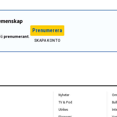
gemenskap
Prenumerera
li
prenumerant
.
SKAPA KONTO
Nyheter
Om 
TV & Pod
Bul
Utrikes
Int
Ekonomi
Van