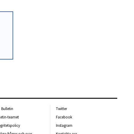
Bulletin
Twitter
letin-teamet
Facebook
egritetspolicy
Instagram
liga frågor och svar
Kontakta oss