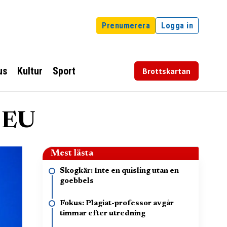
Prenumerera
Logga in
us
Kultur
Sport
Brottskartan
l EU
Mest lästa
Skogkär: Inte en quisling utan en
goebbels
Fokus: Plagiat-professor avgår
timmar efter utredning