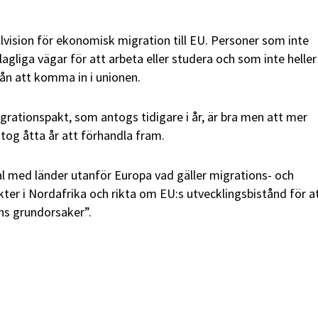
llvision för ekonomisk migration till EU. Personer som inte
agliga vägar för att arbeta eller studera och som inte heller
rån att komma in i unionen.
grationspakt, som antogs tidigare i år, är bra men att mer
tog åtta år att förhandla fram.
tal med länder utanför Europa vad gäller migrations- och
kter i Nordafrika och rikta om EU:s utvecklingsbistånd för a
s grundorsaker”.