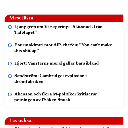
Mest lästa
Ljunggren om V i regering: ”Skitsnack från
Tidölaget”
Pourmokhtari mot AiP-chefen: ”You can’t make
this shit up”
Hjort: Vänsterns moral gäller bara ibland
Sandström: Cambridge: explosion i
drömfabriken
Åkesson och flera M-politiker kritiserar
petningen av Fröken Snusk
Läs också