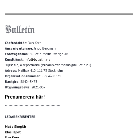
Chefredaktör:
Dan Korn
Ansvarig utgivare:
Jakob Bergman
Företagsnamn:
Bulletin Media Sverige AB
Kundtjänst:
info@bulletin.nu
Tips:
Mejla reportrarna (förnamn.efternamn@bulletin.nu)
Adress:
Mailbox 410, 111 73 Stockholm
Organisationsnummer:
559367-0671
Bankgiro:
5840–5473
Utgivningsbevis:
2021-037
Prenumerera här!
*********************************************
LEDARSKRIBENTER
Mats Skogkär
Klas Hjort
Dan Korn