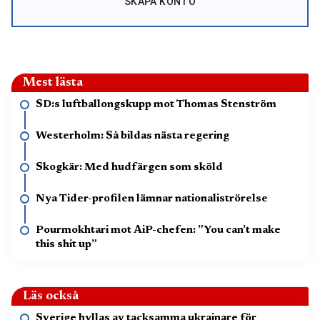
SKAPA KONTO
Mest lästa
SD:s luftballongskupp mot Thomas Stenström
Westerholm: Så bildas nästa regering
Skogkär: Med hudfärgen som sköld
Nya Tider-profilen lämnar nationaliströrelse
Pourmokhtari mot AiP-chefen: ”You can’t make
this shit up”
Läs också
Sverige hyllas av tacksamma ukrainare för