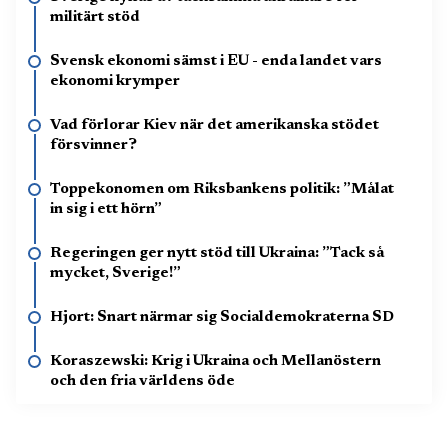
militärt stöd
Svensk ekonomi sämst i EU - enda landet vars
ekonomi krymper
Vad förlorar Kiev när det amerikanska stödet
försvinner?
Toppekonomen om Riksbankens politik: ”Målat
in sig i ett hörn”
Regeringen ger nytt stöd till Ukraina: ”Tack så
mycket, Sverige!”
Hjort: Snart närmar sig Socialdemokraterna SD
Koraszewski: Krig i Ukraina och Mellanöstern
och den fria världens öde