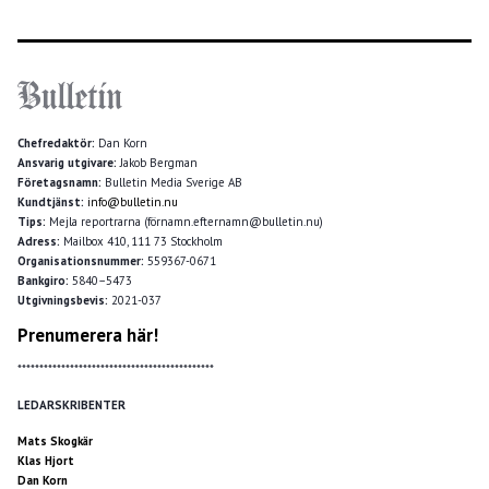
Chefredaktör:
Dan Korn
Ansvarig utgivare:
Jakob Bergman
Företagsnamn:
Bulletin Media Sverige AB
Kundtjänst:
info@bulletin.nu
Tips:
Mejla reportrarna (förnamn.efternamn@bulletin.nu)
Adress:
Mailbox 410, 111 73 Stockholm
Organisationsnummer:
559367-0671
Bankgiro:
5840–5473
Utgivningsbevis:
2021-037
Prenumerera här!
*********************************************
LEDARSKRIBENTER
Mats Skogkär
Klas Hjort
Dan Korn