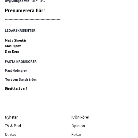
Utgivningsbevis:
2021-037
Prenumerera här!
*********************************************
LEDARSKRIBENTER
Mats Skogkär
Klas Hjort
Dan Korn
FASTA KRÖNIKÖRER
Paul Holmgren
Torsten Sandström
Birgitta Sparf
Nyheter
Krönikörer
TV & Pod
Opinion
Utrikes
Fokus