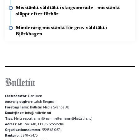
Misstänkt våldtäkt i skogsområde – misstänkt
släppt efter förhör
Minderårig misstänkt för grov våldtäkt i
Björkhagen
Chefredaktör:
Dan Korn
Ansvarig utgivare:
Jakob Bergman
Företagsnamn:
Bulletin Media Sverige AB
Kundtjänst:
info@bulletin.nu
Tips:
Mejla reportrarna (förnamn.efternamn@bulletin.nu)
Adress:
Mailbox 410, 111 73 Stockholm
Organisationsnummer:
559367-0671
Bankgiro:
5840–5473