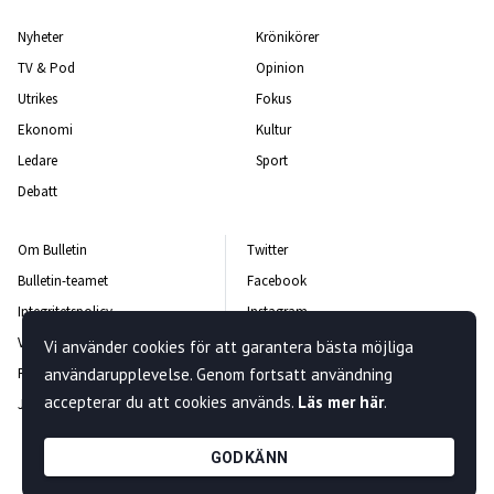
Nyheter
Krönikörer
TV & Pod
Opinion
Utrikes
Fokus
Ekonomi
Kultur
Ledare
Sport
Debatt
Om Bulletin
Twitter
Bulletin-teamet
Facebook
Integritetspolicy
Instagram
Vanliga frågor och svar
Kontakta oss
Vi använder cookies för att garantera bästa möjliga
Rättelsepolicy
användarupplevelse. Genom fortsatt användning
Nyhetsbrev
accepterar du att cookies används.
Läs mer här
.
Jobba hos oss
GODKÄNN