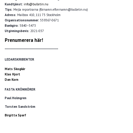
Kundtjänst:
info@bulletin.nu
Tips:
Mejla reportrarna (förnamn.efternamn@bulletin.nu)
Adress:
Mailbox 410, 111 73 Stockholm
Organisationsnummer:
559367-0671
Bankgiro:
5840–5473
Utgivningsbevis:
2021-037
Prenumerera här!
*********************************************
LEDARSKRIBENTER
Mats Skogkär
Klas Hjort
Dan Korn
FASTA KRÖNIKÖRER
Paul Holmgren
Torsten Sandström
Birgitta Sparf