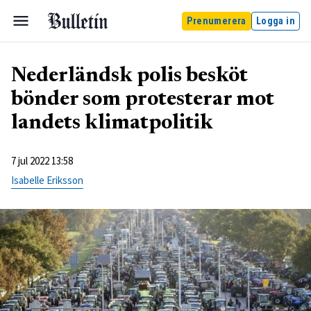
Prenumerera
Logga in
Nederländsk polis besköt
bönder som protesterar mot
landets klimatpolitik
7 jul 2022 13:58
Isabelle Eriksson