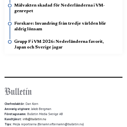
Målvakten skadad för Nederländerna i VM-
genrepet
Forskare: Invandring från tredje världen blir
aldrig lönsam
Grupp F i VM 2026: Nederländerna favorit,
Japan och Sverige jagar
Chefredaktör:
Dan Korn
Ansvarig utgivare:
Jakob Bergman
Företagsnamn:
Bulletin Media Sverige AB
Kundtjänst:
info@bulletin.nu
Tips:
Mejla reportrarna (förnamn.efternamn@bulletin.nu)