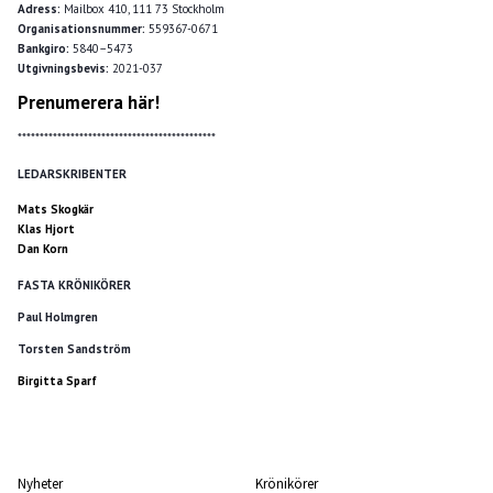
Adress:
Mailbox 410, 111 73 Stockholm
Organisationsnummer:
559367-0671
Bankgiro:
5840–5473
Utgivningsbevis:
2021-037
Prenumerera här!
*********************************************
LEDARSKRIBENTER
Mats Skogkär
Klas Hjort
Dan Korn
FASTA KRÖNIKÖRER
Paul Holmgren
Torsten Sandström
Birgitta Sparf
Nyheter
Krönikörer