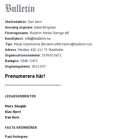
Chefredaktör:
Dan Korn
Ansvarig utgivare:
Jakob Bergman
Företagsnamn:
Bulletin Media Sverige AB
Kundtjänst:
info@bulletin.nu
Tips:
Mejla reportrarna (förnamn.efternamn@bulletin.nu)
Adress:
Mailbox 410, 111 73 Stockholm
Organisationsnummer:
559367-0671
Bankgiro:
5840–5473
Utgivningsbevis:
2021-037
Prenumerera här!
*********************************************
LEDARSKRIBENTER
Mats Skogkär
Klas Hjort
Dan Korn
FASTA KRÖNIKÖRER
Paul Holmgren