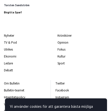
Torsten Sandström
Birgitta Sparf
Nyheter
Krönikörer
TV & Pod
Opinion
Utrikes
Fokus
Ekonomi
Kultur
Ledare
Sport
Debatt
Om Bulletin
Twitter
Bulletin-teamet
Facebook
Integritetspolicy
Instagram
Vanliga frågor och svar
Kontakta oss
Vi använder cookies för att garantera bästa möjliga