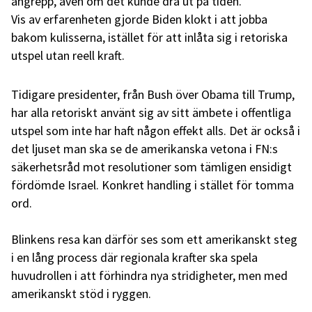
angrepp, även om det kunde dra ut på tiden.
Vis av erfarenheten gjorde Biden klokt i att jobba
bakom kulisserna, istället för att inlåta sig i retoriska
utspel utan reell kraft.
Tidigare presidenter, från Bush över Obama till Trump,
har alla retoriskt använt sig av sitt ämbete i offentliga
utspel som inte har haft någon effekt alls. Det är också i
det ljuset man ska se de amerikanska vetona i FN:s
säkerhetsråd mot resolutioner som tämligen ensidigt
fördömde Israel. Konkret handling i stället för tomma
ord.
Blinkens resa kan därför ses som ett amerikanskt steg
i en lång process där regionala krafter ska spela
huvudrollen i att förhindra nya stridigheter, men med
amerikanskt stöd i ryggen.