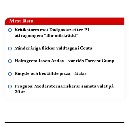
Mest lästa
Kritikstorm mot Dadgostar efter P1-
utfrågningen: ”Blir mörkrädd”
Minderåriga flickor våldtagna i Ceuta
Holmgren: Jason Arday – vår tids Forrest Gump
Ringde och beställde pizza – åtalas
Prognos: Moderaterna riskerar sämsta valet på
20 år