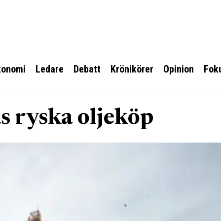
konomi
Ledare
Debatt
Krönikörer
Opinion
Fok
s ryska oljeköp