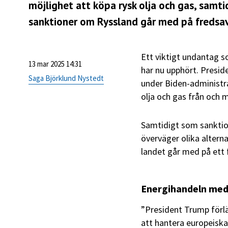
möjlighet att köpa rysk olja och gas, samt
sanktioner om Ryssland går med på fredsa
Ett viktigt undantag so
13 mar 2025 14:31
har nu upphört. Presid
Saga Björklund Nystedt
under Biden-administra
olja och gas från och 
Samtidigt som sankti
överväger olika altern
landet går med på ett 
Energihandeln med 
”President Trump förl
att hantera europeiska