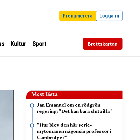
Prenumerera
Logga in
us
Kultur
Sport
Brottskartan
Mest lästa
Jan Emanuel om en rödgrön
regering: ”Det kan bara sluta illa”
”Hur blev den här serie-
mytomanen någonsin professor i
Cambridge?”