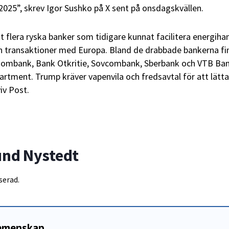
025”, skrev Igor Sushko på X sent på onsdagskvällen.
t flera ryska banker som tidigare kunnat facilitera energiha
ån transaktioner med Europa. Bland de drabbade bankerna fi
ombank, Bank Otkritie, Sovcombank, Sberbank och VTB Ban
artment. Trump kräver vapenvila och fredsavtal för att lätta
iv Post.
und Nystedt
serad.
gemenskap