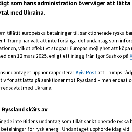
idigt som hans administration överväger att lätta
vtal med Ukraina.
m tillåtit europeiska betalningar till sanktionerade ryska b
ent Trump har valt att inte förlänga det undantag som inför
tionen, vilket effektivt stoppar Europas möjlighet att köpa 
med den 12 mars 2025, enligt ett inlägg från Igor Sushko på
onsundantaget upphör rapporterar
Kyiv Post
att Trumps råd
ativ för att lätta på sanktioner mot Ryssland – men endast 
fredsavtal med Ukraina.
Ryssland skärs av
ängde inte Bidens undantag som tillät sanktionerade ryska 
 betalningar för rysk energi. Undantaget upphörde idag vid