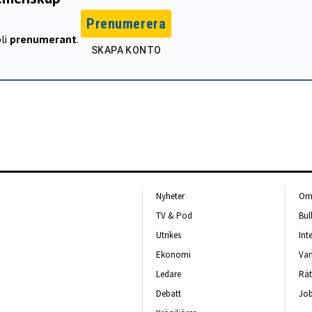
Prenumerera
li
prenumerant
.
SKAPA KONTO
Nyheter
Om 
TV & Pod
Bul
Utrikes
Int
Ekonomi
Van
Ledare
Rät
Debatt
Job