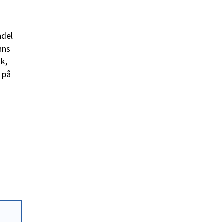
ndel
nns
k,
 på