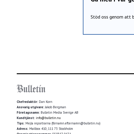
Stöd oss genom att b
Chefredaktör:
Dan Korn
Ansvarig utgivare:
Jakob Bergman
Företagsnamn:
Bulletin Media Sverige AB
Kundtjänst:
info@bulletin.nu
Tips:
Mejla reportrarna (förnamn.efternamn@bulletin.nu)
Adress:
Mailbox 410, 111 73 Stockholm
Organisationsnummer:
559367-0671