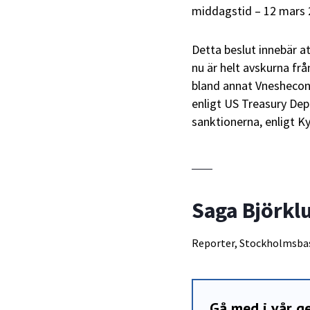
middagstid – 12 mars 2
Detta beslut innebär at
nu är helt avskurna fr
bland annat Vneshecon
enligt US Treasury Dep
sanktionerna, enligt Ky
Saga Björkl
Reporter, Stockholmsba
Gå med i vår 