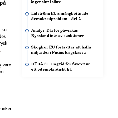
 på
inget slut i sikte
Lidström: EU:s mångbottnade
demokratiproblem – del 2
anker
Analys: Därför påverkas
des
Ryssland inte av sanktioner
rysk
Skogkär: EU fortsätter att hälla
X
.
miljarder i Putins krigskassa
givare
DEBATT: Hög tid för Swexit ur
ett odemokratiskt EU
om
banker