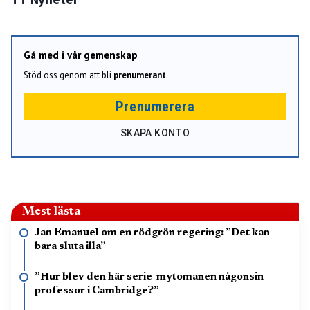
Gå med i vår gemenskap
Stöd oss genom att bli
prenumerant
.
Prenumerera
SKAPA KONTO
Mest lästa
Jan Emanuel om en rödgrön regering: ”Det kan
bara sluta illa”
”Hur blev den här serie-mytomanen någonsin
professor i Cambridge?”