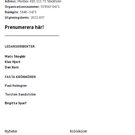
Adress:
Mailbox 410, 111 73 Stockholm
Organisationsnummer:
559367-0671
Bankgiro:
5840–5473
Utgivningsbevis:
2021-037
Prenumerera här!
*********************************************
LEDARSKRIBENTER
Mats Skogkär
Klas Hjort
Dan Korn
FASTA KRÖNIKÖRER
Paul Holmgren
Torsten Sandström
Birgitta Sparf
Nyheter
Krönikörer