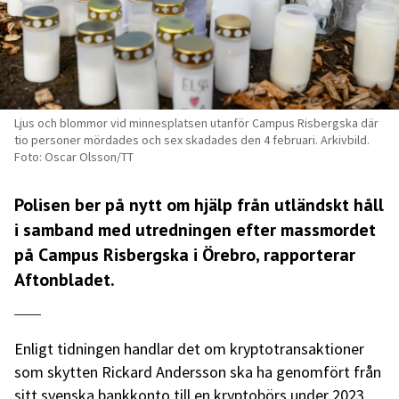
Ljus och blommor vid minnesplatsen utanför Campus Risbergska där
tio personer mördades och sex skadades den 4 februari. Arkivbild.
Foto: Oscar Olsson/TT
Polisen ber på nytt om hjälp från utländskt håll
i samband med utredningen efter massmordet
på Campus Risbergska i Örebro, rapporterar
Aftonbladet
.
Enligt tidningen handlar det om kryptotransaktioner
som skytten Rickard Andersson ska ha genomfört från
sitt svenska bankkonto till en kryptobörs under 2023