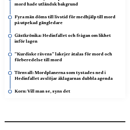
mord hade utländsk bakgrund
Fyra män döms till livstid för medhjälp till mord
på utpekad gängledare
Gästkrönika: Hedinfallet och frågan om likhet
inför lagen
”Kurdiske rävens” lakejer åtalas för mord och
förberedelse till mord
Törnvall: Mordplanerna som tystades ned i
Hedinfallet avslöjar åklagarnas dubbla agenda
Korn: Vill man se, syns det