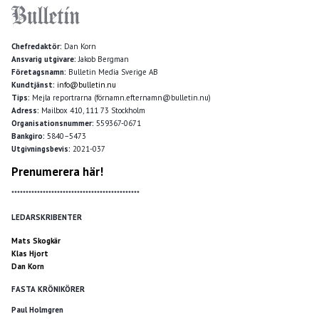
Chefredaktör:
Dan Korn
Ansvarig utgivare:
Jakob Bergman
Företagsnamn:
Bulletin Media Sverige AB
Kundtjänst:
info@bulletin.nu
Tips:
Mejla reportrarna (förnamn.efternamn@bulletin.nu)
Adress:
Mailbox 410, 111 73 Stockholm
Organisationsnummer:
559367-0671
Bankgiro:
5840–5473
Utgivningsbevis:
2021-037
Prenumerera här!
*********************************************
LEDARSKRIBENTER
Mats Skogkär
Klas Hjort
Dan Korn
FASTA KRÖNIKÖRER
Paul Holmgren