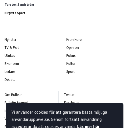
Torsten Sandström
Birgitta Sparf
Nyheter
Krönikörer
TV & Pod
Opinion
Utrikes
Fokus
Ekonomi
Kultur
Ledare
Sport
Debatt
Om Bulletin
Twitter
Bulletin-teamet
Facebook
Integritetspolicy
Instagram
Vi använder cookies för att garantera bästa möjliga
Vanliga frågor och svar
Kontakta oss
användarupplevelse. Genom fortsatt användning
accepterar du att cookies används.
Läs mer här
.
Rättelsepolicy
Nyhetsbrev