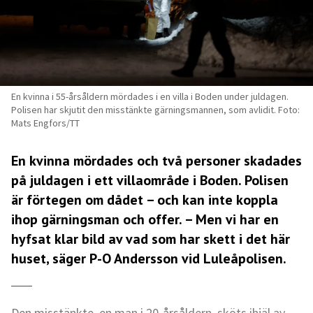
En kvinna i 55-årsåldern mördades i en villa i Boden under juldagen.
Polisen har skjutit den misstänkte gärningsmannen, som avlidit. Foto:
Mats Engfors/TT
En kvinna mördades och två personer skadades
på juldagen i ett villaområde i Boden. Polisen
är förtegen om dådet – och kan inte koppla
ihop gärningsman och offer. – Men vi har en
hyfsat klar bild av vad som har skett i det här
huset, säger P-O Andersson vid Luleåpolisen.
Den misstänkte, en man i 20-årsåldern, sköts ihjäl av