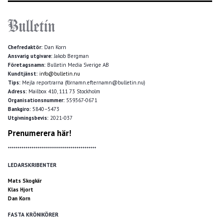
Chefredaktör:
Dan Korn
Ansvarig utgivare:
Jakob Bergman
Företagsnamn:
Bulletin Media Sverige AB
Kundtjänst:
info@bulletin.nu
Tips:
Mejla reportrarna (förnamn.efternamn@bulletin.nu)
Adress:
Mailbox 410, 111 73 Stockholm
Organisationsnummer:
559367-0671
Bankgiro:
5840–5473
Utgivningsbevis:
2021-037
Prenumerera här!
*********************************************
LEDARSKRIBENTER
Mats Skogkär
Klas Hjort
Dan Korn
FASTA KRÖNIKÖRER