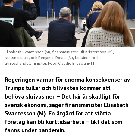
Elisabeth Svantesson (M), finansminister, Ulf Kristersson (M),
statsminister, och Benjamin Dousa (M), bistånds- och
utrikeshandelsminister. Foto: Claudio Bresciani/TT
Regeringen varnar för enorma konsekvenser av
Trumps tullar och tillväxten kommer att
behöva skrivas ner. – Det här är skadligt för
svensk ekonomi, säger finansminister Elisabeth
Svantesson (M). En åtgärd för att stötta
företag kan bli korttidsarbete – likt det som
fanns under pandemin.