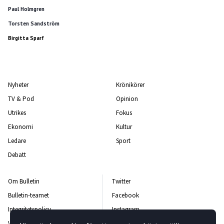
Paul Holmgren
Torsten Sandström
Birgitta Sparf
Nyheter
Krönikörer
TV & Pod
Opinion
Utrikes
Fokus
Ekonomi
Kultur
Ledare
Sport
Debatt
Om Bulletin
Twitter
Bulletin-teamet
Facebook
Integritetspolicy
Instagram
Vanliga frågor och svar
Kontakta oss