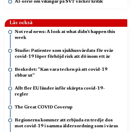
AI-serie om vikingar på SVT väcker kritik
Läs också
Not real news: A look at what didn’t happen this
week
Studie: Patienter som sjukhusvårdats för svår
covid-19 löper förhöjd risk att dö inom ett år
Beskedet: ”Kan vara tecken på att covid-19
ebbar ut”
Allt fler EU länder inför skärpta covid-19-
regler
The Great COVID Coverup
Regionerna kommer att erbjuda en tredje dos
mot covid-19 i samma åldersordning som i våras