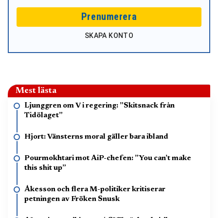
Prenumerera
SKAPA KONTO
Mest lästa
Ljunggren om V i regering: ”Skitsnack från
Tidölaget”
Hjort: Vänsterns moral gäller bara ibland
Pourmokhtari mot AiP-chefen: ”You can’t make
this shit up”
Åkesson och flera M-politiker kritiserar
petningen av Fröken Snusk