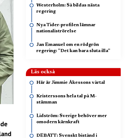
Westerholm: Så bildas nästa
regering
Nya Tider-profilen lämnar
nationaliströrelse
Jan Emanuel om en rödgrön
regering: ”Det kan bara sluta illa”
Läs också
Här är Jimmie Åkessons vårtal
Kristerssons hela tal på M-
stämman
Lidström: Sverige behöver mer
omodern kärnkraft
ade
land
DEBATT: Svenskt bistånd i