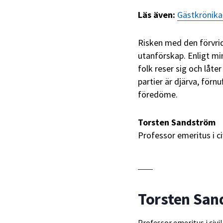
Läs även:
Gästkrönika:
Risken med den förvridn
utanförskap. Enligt mi
folk reser sig och låte
partier är djärva, förn
föredöme.
Torsten Sandström
Professor emeritus i ci
Torsten Sa
Professor emeritus i civ