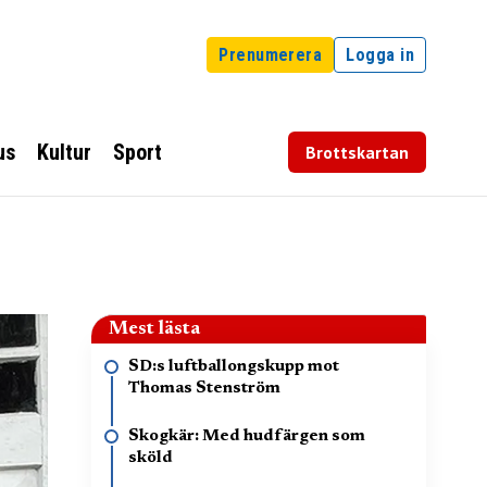
Prenumerera
Logga in
us
Kultur
Sport
Brottskartan
Mest lästa
SD:s luftballongskupp mot
Thomas Stenström
Skogkär: Med hudfärgen som
sköld