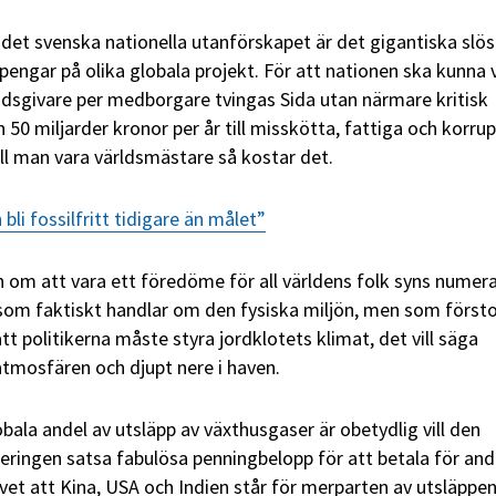
 det svenska nationella utanförskapet är det gigantiska slös
engar på olika globala projekt. För att nationen ska kunna 
ndsgivare per medborgare tvingas Sida utan närmare kritisk
50 miljarder kronor per år till misskötta, fattiga och korru
ill man vara världsmästare så kostar det.
bli fossilfritt tidigare än målet”
n om att vara ett föredöme för all världens folk syns numera
 som faktiskt handlar om den fysiska miljön, men som först
tt politikerna måste styra jordklotets klimat, det vill säga
tmosfären och djupt nere i haven.
bala andel av utsläpp av växthusgaser är obetydlig vill den
ringen satsa fabulösa penningbelopp för att betala för and
t att Kina, USA och Indien står för merparten av utsläppen