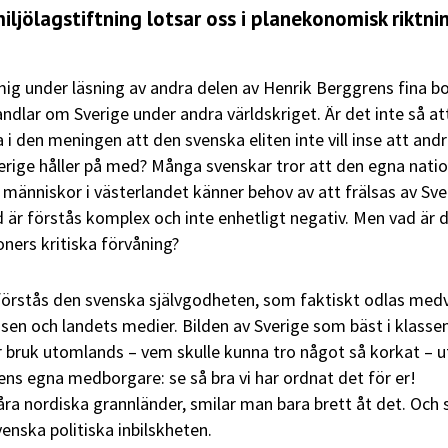
ljölagstiftning lotsar oss i planekonomisk riktni
mig under läsning av andra delen av Henrik Berggrens fina b
ndlar om Sverige under andra världskriget. Är det inte så at
 i den meningen att den svenska eliten inte vill inse att and
erige håller på med? Många svenskar tror att den egna nati
 människor i västerlandet känner behov av att frälsas av Sve
ld är förstås komplex och inte enhetligt negativ. Men vad är 
ners kritiska förvåning?
 förstås den svenska självgodheten, som faktiskt odlas med
ssen och landets medier. Bilden av Sverige som bäst i klassen
r bruk utomlands – vem skulle kunna tro något så korkat – 
ens egna medborgare: se så bra vi har ordnat det för er!
våra nordiska grannländer, smilar man bara brett åt det. Och 
enska politiska inbilskheten.