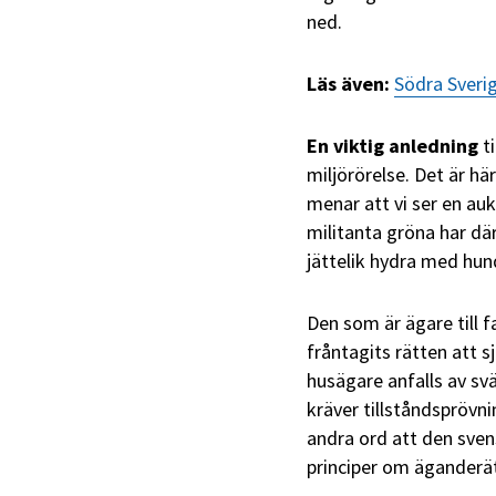
ned.
Läs även:
Södra Sverig
En viktig anledning
ti
miljörörelse. Det är h
menar att vi ser en au
militanta gröna har där
jättelik hydra med hun
Den som är ägare till 
fråntagits rätten att 
husägare anfalls av sv
kräver tillståndsprövn
andra ord att den sve
principer om äganderätt