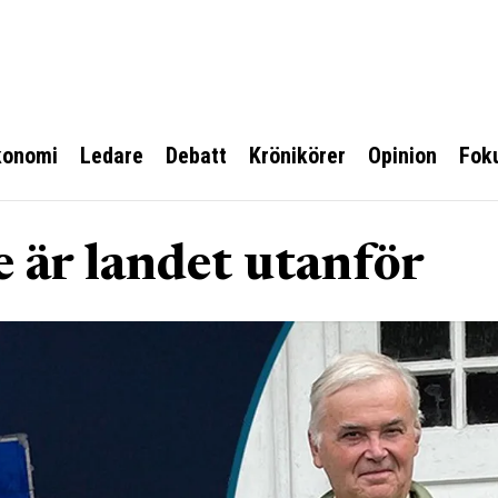
konomi
Ledare
Debatt
Krönikörer
Opinion
Fok
 är landet utanför