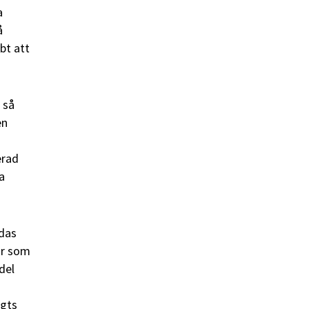
a
å
bt att
 så
en
erad
a
ddas
ar som
del
ngts