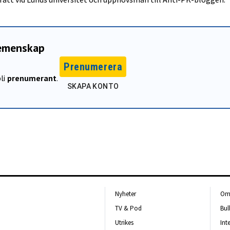
gemenskap
Prenumerera
li
prenumerant
.
SKAPA KONTO
Nyheter
Om 
TV & Pod
Bul
Utrikes
Int