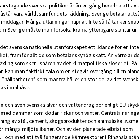
arstagande svenska politiker är än en gång beredda att axl
åstår vara världssamfundets räddning. Sverige betalar allts
h middagar. Många utlänningar häpnar. Inte så få tänker snab
om Sverige måste man försöka krama ytterligare slantar ur.
et svenska nationella utanförskapet ett lidande för en inte
lket, framför allt de som betalar skyhög skatt. Än värre är d
ling som sker i spåren av det klimatpolitiska slöseriet. På
n kan man faktiskt tala om en stegvis övergång till en plan
”hållbarheten” som mantra håller en stor del av det svensk
gas i malpåse.
n och även svenska älvar och vattendrag bör enligt EU sky
rk med dammar som dödar fiskar och växter. Centrala näring
lning av stål, cement, skogsprodukter och animaliska livsme
för många miljötalibaner. Och av den planerade elbrist som
 i och med att två fungerande kärnreaktorer i Ringhals stä