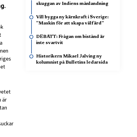
skuggan av Indiens månlandning
ng.
Vill bygga ny kärnkraft i Sverige:
”Maskin för att skapa välfärd”
ok
t
DEBATT: Frågan om bistånd är
ra
inte svartvit
onen
Historikern Mikael Jalving ny
riges
kolumnist på Bulletins ledarsida
det
vetet
 är
utan
suckar