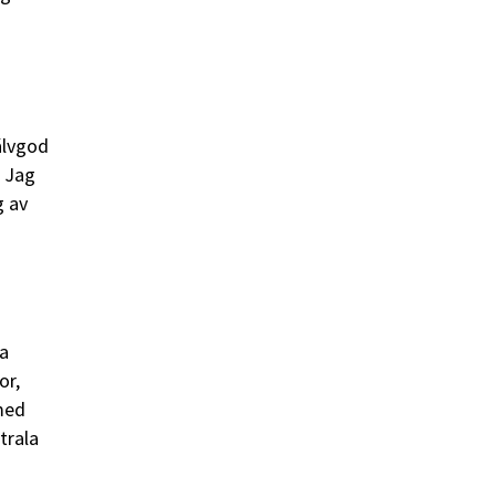
jälvgod
. Jag
g av
n
ga
or,
 med
trala