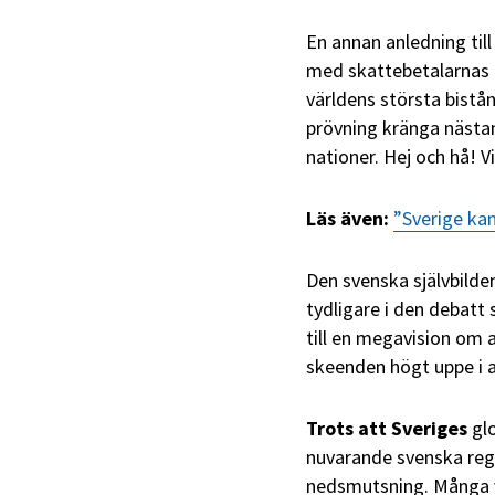
En annan anledning till
med skattebetalarnas p
världens största bistå
prövning kränga nästan 
nationer. Hej och hå! V
Läs även:
”Sverige kan 
Den svenska självbilde
tydligare i den debatt
till en megavision om a
skeenden högt uppe i a
Trots att Sveriges
glo
nuvarande svenska rege
nedsmutsning. Många ve