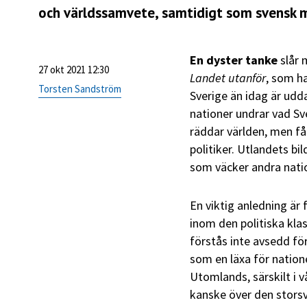
och världssamvete, samtidigt som svensk mi
En dyster tanke
slår 
27 okt 2021 12:30
Landet utanför
, som ha
Torsten Sandström
Sverige än idag är udda
nationer undrar vad Sv
räddar världen, men få
politiker. Utlandets bi
som väcker andra natio
En viktig anledning är
inom den politiska kla
förstås inte avsedd fö
som en läxa för nation
Utomlands, särskilt i 
kanske över den storsv