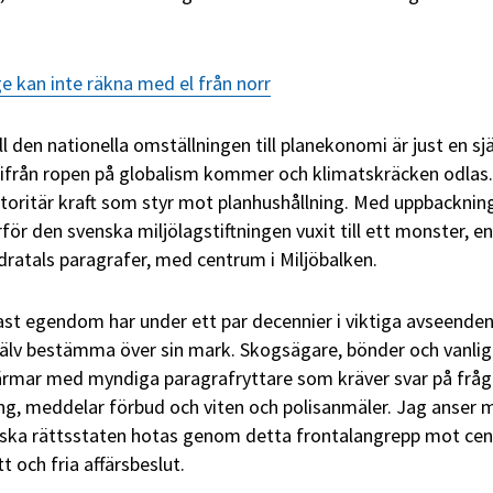
e kan inte räkna med el från norr
ll den nationella omställningen till planekonomi är just en s
ärifrån ropen på globalism kommer och klimatskräcken odlas
ktoritär kraft som styr mot planhushållning. Med uppbacknin
för den svenska miljölagstiftningen vuxit till ett monster, en
dratals paragrafer, med centrum i Miljöbalken.
fast egendom har under ett par decennier i viktiga avseende
själv bestämma över sin mark. Skogsägare, bönder och vanli
ärmar med myndiga paragrafryttare som kräver svar på fråg
ing, meddelar förbud och viten och polisanmäler. Jag anser
nska rättsstaten hotas genom detta frontalangrepp mot cen
 och fria affärsbeslut.