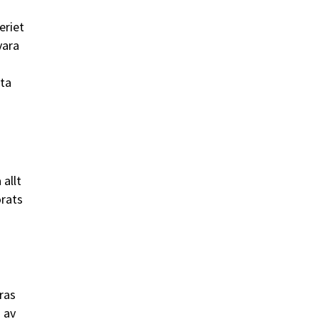
eriet
vara
pta
 allt
orats
ras
 av