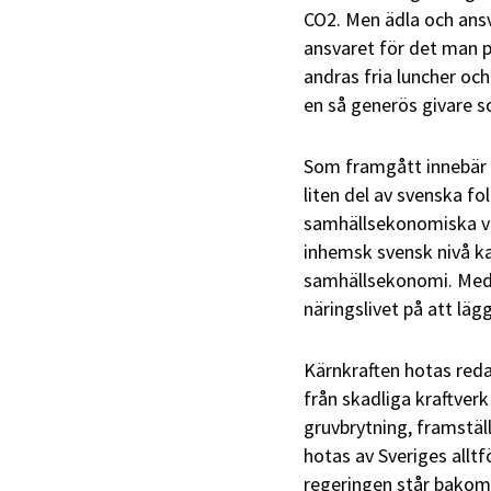
CO2. Men ädla och ansv
ansvaret för det man p
andras fria luncher oc
en så generös givare s
Som framgått innebär d
liten del av svenska fo
samhällsekonomiska väx
inhemsk svensk nivå ka
samhällsekonomi. Med 
näringslivet på att läg
Kärnkraften hotas reda
från skadliga kraftve
gruvbrytning, framstäl
hotas av Sveriges allt
regeringen står bakom,