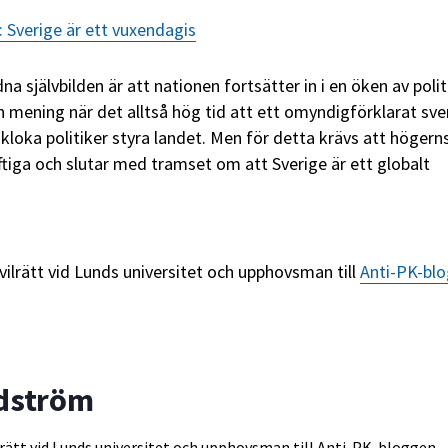
 Sverige är ett vuxendagis
a självbilden är att nationen fortsätter in i en öken av polit
n mening när det alltså hög tid att ett omyndigförklarat sv
r kloka politiker styra landet. Men för detta krävs att högern
uftiga och slutar med tramset om att Sverige är ett globalt
vilrätt vid Lunds universitet och upphovsman till
Anti-PK-blo
ndström
ilrätt vid Lunds universitet och upphovsman till Anti-PK-bloggen.