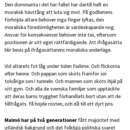
Den dominanta i det här fallet har därtill haft en
moralisk hävstång att luta sig mot. På godhetens
förhöjda altare behöver inga finger lyftas; den
moraliska föredömligheten är värdeskapande nog.
Ansvar för konsekvenser behöver inte tas, eftersom
positionen är sitt eget rättfärdigande. Att ifrågasätta
blir bevis på ifrågasättarens moraliska underläge.
Vid altarets fot låg under tiden Fadime. Och flickorna
efter henne. Och pappan som sköts framför sin
tolvårige son i tunneln. Och mannen som sköts ihjäl på
sitt gym. Och alla de svenska familjer som upptäckte
att deras barns trygghet förhandlats bort utan att de
tillfrågats. Få höjde rösten, och då till ett dyrt pris.
Malmö har på två generationer
fått majoritet med
utländsk bakgrund och det folkliga politiska svaret