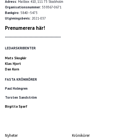
Adress:
Mailbox 410, 111 73 Stockholm
Organisationsnummer:
559367-0671
Bankgiro:
5840–5473
Utgivningsbevis:
2021-037
Prenumerera här!
*********************************************
LEDARSKRIBENTER
Mats Skogkär
Klas Hjort
Dan Korn
FASTA KRÖNIKÖRER
Paul Holmgren
Torsten Sandström
Birgitta Sparf
Nyheter
Krönikörer