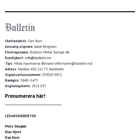
Chefredaktör:
Dan Korn
Ansvarig utgivare:
Jakob Bergman
Företagsnamn:
Bulletin Media Sverige AB
Kundtjänst:
info@bulletin.nu
Tips:
Mejla reportrarna (förnamn.efternamn@bulletin.nu)
Adress:
Mailbox 410, 111 73 Stockholm
Organisationsnummer:
559367-0671
Bankgiro:
5840–5473
Utgivningsbevis:
2021-037
Prenumerera här!
*********************************************
LEDARSKRIBENTER
Mats Skogkär
Klas Hjort
Dan Korn