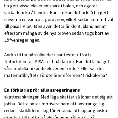
ha gett vissa elever en spark i balen, och agerat
väckarklocka åt andra. Kanske kan det också ha gett
eleverna en vana att göra prov, vilket sedan kommit väl
till pass i PISA. Men även detta är klent, bland annat
eftersom många av de nya proven sedan togs bort av
Löfvenregeringen.
Andra tittar på skillnader i hur testet utförts.
Nuförtiden tas PISA-test på datorn. Kan detta ha gett
våra mobilknarkande elever en fördel? Eller var det
matematiklyftet? Förstelärarreformen? Friskolorna?
En förklaring rör alliansregeringens
skattesänkningar. Med låga skatter så lönar det sig att
jobba. Detta antas motivera barn att anstränga sig
redan i skolåldern. Jag får erkänna att jag är ganska
skeptisk till detta. Få elvaåringar håller koll på