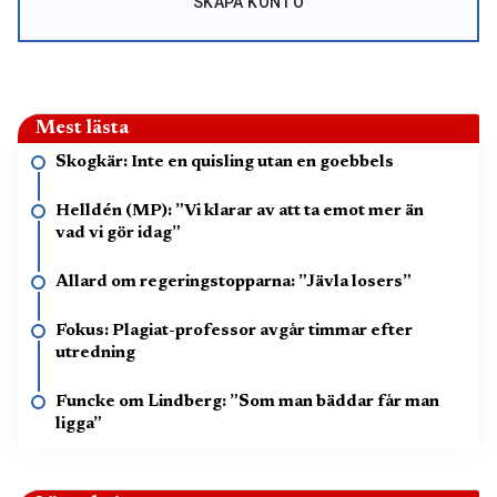
SKAPA KONTO
Mest lästa
Skogkär: Inte en quisling utan en goebbels
Helldén (MP): ”Vi klarar av att ta emot mer än
vad vi gör idag”
Allard om regeringstopparna: ”Jävla losers”
Fokus: Plagiat-professor avgår timmar efter
utredning
Funcke om Lindberg: ”Som man bäddar får man
ligga”