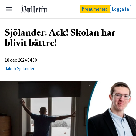
Prenumerera
Logga in
Sjölander: Ack! Skolan har
blivit bättre!
18 dec 2024 04:30
Jakob Sjölander