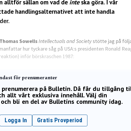
n alltför sällan om vad de
inte
ska göra. I vår
ttade handlingsalternativet att inte handla
der.
e Thomas Sowells
Intellectuals and Society
stötte jag på föl
manfattar hur tyckare såg på USA:s presidenten Ronald Re
å reaktion) inför börskraschen 1987:
endast för prenumeranter
renumerera på Bulletin. Då får du tillgång ti
h allt vårt exklusiva innehåll. Välj din
och bli en del av Bulletins community idag.
Logga In
Gratis Provperiod