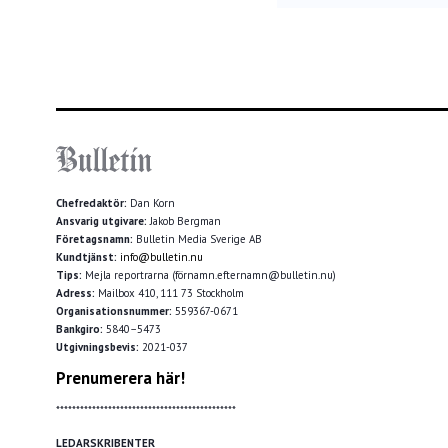
Chefredaktör:
Dan Korn
Ansvarig utgivare:
Jakob Bergman
Företagsnamn:
Bulletin Media Sverige AB
Kundtjänst:
info@bulletin.nu
Tips:
Mejla reportrarna (förnamn.efternamn@bulletin.nu)
Adress:
Mailbox 410, 111 73 Stockholm
Organisationsnummer:
559367-0671
Bankgiro:
5840–5473
Utgivningsbevis:
2021-037
Prenumerera här!
*********************************************
LEDARSKRIBENTER