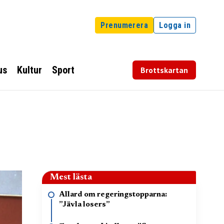
Prenumerera
Logga in
us
Kultur
Sport
Brottskartan
Mest lästa
Allard om regeringstopparna:
”Jävla losers”