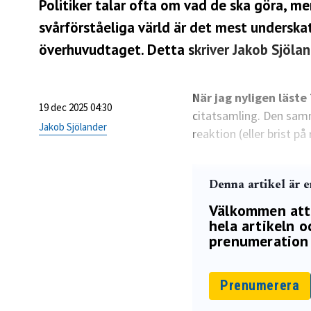
Politiker talar ofta om vad de ska göra, me
svårförståeliga värld är det mest underska
överhuvudtaget. Detta skriver Jakob Sjölan
När jag nyligen läst
19 dec 2025 04:30
citatsamling. Den sam
Jakob Sjölander
reaktion (eller brist p
Denna artikel är 
Välkommen att p
hela artikeln oc
prenumeration 
Prenumerera