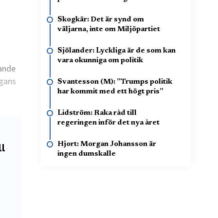
Skogkär: Det är synd om
väljarna, inte om Miljöpartiet
Sjölander: Lyckliga är de som kan
vara okunniga om politik
jande
agans
Svantesson (M): ”Trumps politik
har kommit med ett högt pris”
Lidström: Raka råd till
regeringen inför det nya året
ll
Hjort: Morgan Johansson är
ingen dumskalle