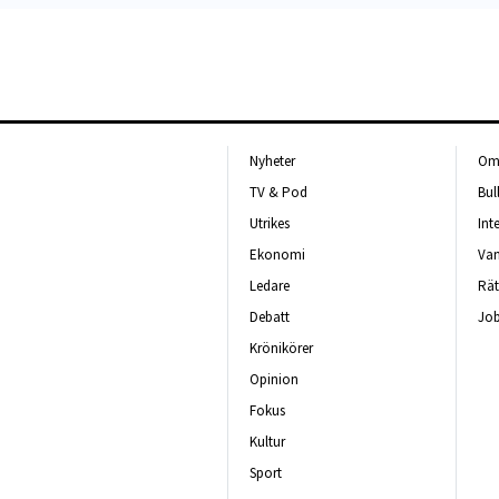
Nyheter
Om 
TV & Pod
Bul
Utrikes
Int
Ekonomi
Van
Ledare
Rät
Debatt
Job
Krönikörer
Opinion
Fokus
Kultur
Sport