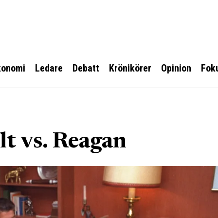
konomi
Ledare
Debatt
Krönikörer
Opinion
Fok
lt vs. Reagan