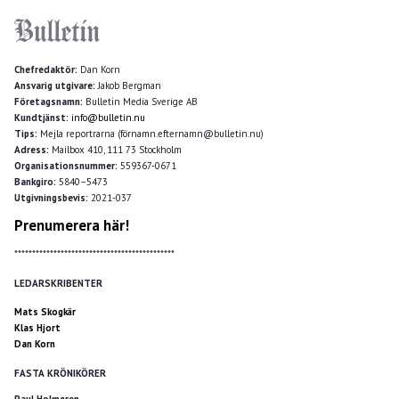
Chefredaktör:
Dan Korn
Ansvarig utgivare:
Jakob Bergman
Företagsnamn:
Bulletin Media Sverige AB
Kundtjänst:
info@bulletin.nu
Tips:
Mejla reportrarna (förnamn.efternamn@bulletin.nu)
Adress:
Mailbox 410, 111 73 Stockholm
Organisationsnummer:
559367-0671
Bankgiro:
5840–5473
Utgivningsbevis:
2021-037
Prenumerera här!
*********************************************
LEDARSKRIBENTER
Mats Skogkär
Klas Hjort
Dan Korn
FASTA KRÖNIKÖRER