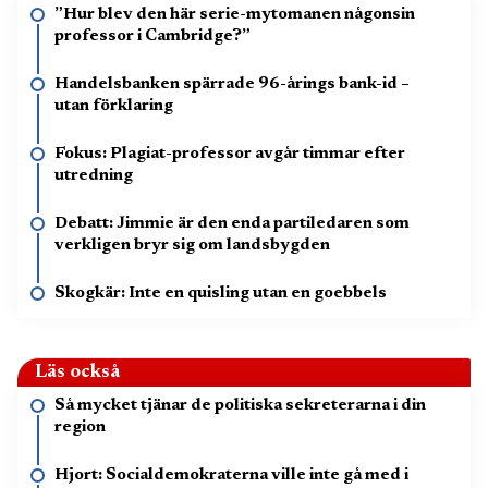
”Hur blev den här serie-mytomanen någonsin
professor i Cambridge?”
Handelsbanken spärrade 96-årings bank-id –
utan förklaring
Fokus: Plagiat-professor avgår timmar efter
utredning
Debatt: Jimmie är den enda partiledaren som
verkligen bryr sig om landsbygden
Skogkär: Inte en quisling utan en goebbels
Läs också
Så mycket tjänar de politiska sekreterarna i din
region
Hjort: Socialdemokraterna ville inte gå med i