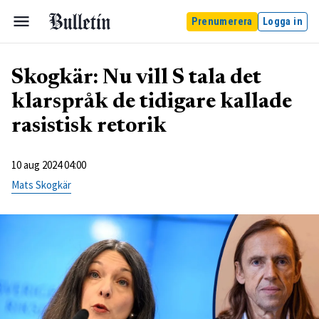
Prenumerera
Logga in
Skogkär: Nu vill S tala det
klarspråk de tidigare kallade
rasistisk retorik
10 aug 2024 04:00
Mats Skogkär