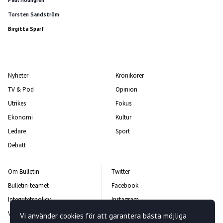
Paul Holmgren
Torsten Sandström
Birgitta Sparf
Nyheter
Krönikörer
TV & Pod
Opinion
Utrikes
Fokus
Ekonomi
Kultur
Ledare
Sport
Debatt
Om Bulletin
Twitter
Bulletin-teamet
Facebook
Integritetspolicy
Instagram
Vanliga frågor och svar
Kontakta oss
Vi använder cookies för att garantera bästa möjliga