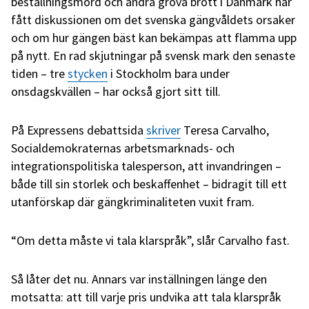
beställningsmord och andra grova brott i Danmark har
fått diskussionen om det svenska gängvåldets orsaker
och om hur gängen bäst kan bekämpas att flamma upp
på nytt. En rad skjutningar på svensk mark den senaste
tiden – tre
stycken
i Stockholm bara under
onsdagskvällen – har också gjort sitt till.
På Expressens debattsida
skriver
Teresa Carvalho,
Socialdemokraternas arbetsmarknads- och
integrationspolitiska talesperson, att invandringen –
både till sin storlek och beskaffenhet – bidragit till ett
utanförskap där gängkriminaliteten vuxit fram.
“Om detta måste vi tala klarspråk”, slår Carvalho fast.
Så låter det nu. Annars var inställningen länge den
motsatta: att till varje pris undvika att tala klarspråk