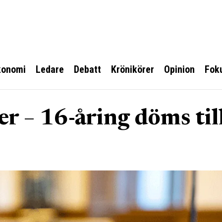
konomi
Ledare
Debatt
Krönikörer
Opinion
Fok
r – 16-åring döms til