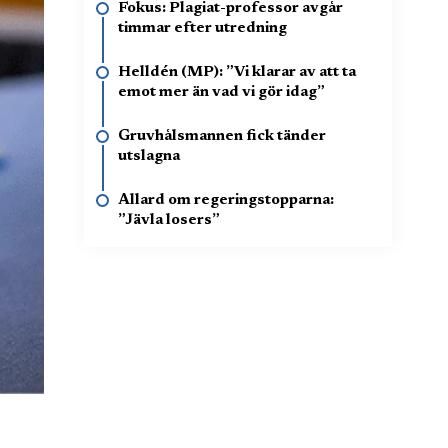
Fokus: Plagiat-professor avgår
timmar efter utredning
Helldén (MP): ”Vi klarar av att ta
emot mer än vad vi gör idag”
Gruvhålsmannen fick tänder
utslagna
Allard om regeringstopparna:
”Jävla losers”