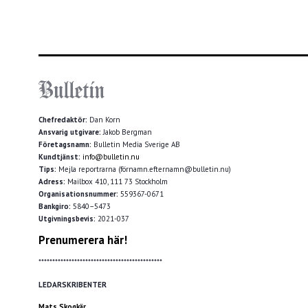
Chefredaktör:
Dan Korn
Ansvarig utgivare:
Jakob Bergman
Företagsnamn:
Bulletin Media Sverige AB
Kundtjänst:
info@bulletin.nu
Tips:
Mejla reportrarna (förnamn.efternamn@bulletin.nu)
Adress:
Mailbox 410, 111 73 Stockholm
Organisationsnummer:
559367-0671
Bankgiro:
5840–5473
Utgivningsbevis:
2021-037
Prenumerera här!
*********************************************
LEDARSKRIBENTER
Mats Skogkär