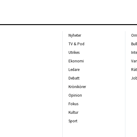
Nyheter
Om 
TV & Pod
Bul
Utrikes
Int
Ekonomi
Van
Ledare
Rät
Debatt
Job
Krönikörer
Opinion
Fokus
Kultur
Sport