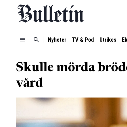
Nyheter
TV & Pod
Utrikes
E
Skulle mörda bröde
vård