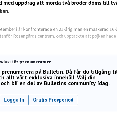
rd med uppdrag att mörda två bröder döms till tv
kan.
ptember i år konfronterade en 21-årig man en maskerad 16-
utanför Rosengårds centrum, och upptäckte att pojken hade 
endast för prenumeranter
renumerera på Bulletin. Då får du tillgång ti
h allt vårt exklusiva innehåll. Välj din
och bli en del av Bulletins community idag.
Logga In
Gratis Provperiod