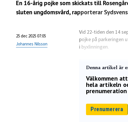
En 16-årig pojke som skickats till Rosengå
sluten ungdomsvård,
rapporterar Sydsvens
Vid 22-tiden den 14 se
25 dec 2025 07:05
pojke på parkeringen 
Johannes Nilsson
i byxlinningen.
Denna artikel är 
Välkommen att p
hela artikeln oc
prenumeration 
Prenumerera