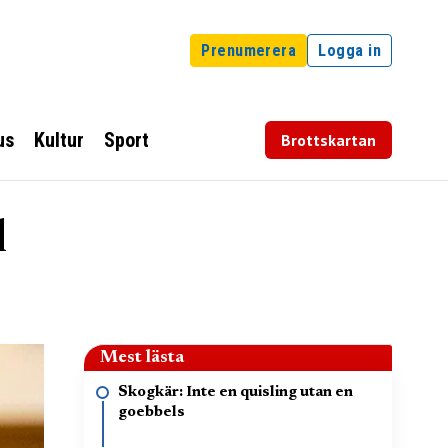
Prenumerera
Logga in
us
Kultur
Sport
Brottskartan
l
Mest lästa
Skogkär: Inte en quisling utan en
goebbels