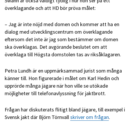
Swahn är också väldigt tydlig i hur hon ser på ett
överklagande och att HD bör pröva målet:
– Jag är inte nöjd med domen och kommer att ha en
dialog med utvecklingscentrum om överklagande
eftersom det inte är jag som bestämmer om domen
ska överklagas. Det avgörande beslutet om att
överklaga till Högsta domstolen tas av riksåklagaren.
Petra Lundh är en uppmärksammad jurist som många
känner till. Hon figurerade i målet om Karl Hedin och
upprörde många jägare när hon ville se utökade
möjligheter till telefonavlyssning för jaktbrott.
Frågan har diskuterats flitigt bland jägare, till exempel i
Svensk jakt där Björn Törnvall
skriver om frågan
.