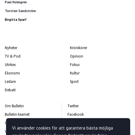
Paul Holmgren
Torsten Sandström
Birgitta Sparf
Nyheter
Krönikörer
TV & Pod
Opinion
Utrikes
Fokus
Ekonomi
Kultur
Ledare
Sport
Debatt
Om Bulletin
Twitter
Bulletin-teamet
Facebook
Integritetspolicy
Instagram
Vi använder cookies för att garantera bästa möjliga
Vanliga frågor och svar
Kontakta oss