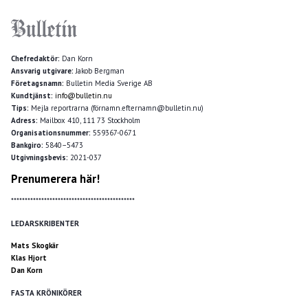
Chefredaktör:
Dan Korn
Ansvarig utgivare:
Jakob Bergman
Företagsnamn:
Bulletin Media Sverige AB
Kundtjänst:
info@bulletin.nu
Tips:
Mejla reportrarna (förnamn.efternamn@bulletin.nu)
Adress:
Mailbox 410, 111 73 Stockholm
Organisationsnummer:
559367-0671
Bankgiro:
5840–5473
Utgivningsbevis:
2021-037
Prenumerera här!
*********************************************
LEDARSKRIBENTER
Mats Skogkär
Klas Hjort
Dan Korn
FASTA KRÖNIKÖRER