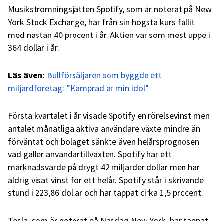
Musikströmningsjätten Spotify, som är noterat på New
York Stock Exchange, har från sin högsta kurs fallit
med nästan 40 procent i år. Aktien var som mest uppe i
364 dollar i år.
Läs även:
Bullförsäljaren som byggde ett
miljardföretag: ”Kamprad är min idol”
Första kvartalet i år visade Spotify en rörelsevinst men
antalet månatliga aktiva användare växte mindre än
förväntat och bolaget sänkte även helårsprognosen
vad gäller användartillväxten. Spotify har ett
marknadsvärde på drygt 42 miljarder dollar men har
aldrig visat vinst för ett helår. Spotify står i skrivande
stund i 223,86 dollar och har tappat cirka 1,5 procent.
Tesla, som är noterat på Nasdaq New York, har tappat