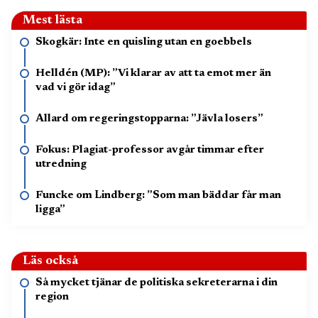
Mest lästa
Skogkär: Inte en quisling utan en goebbels
Helldén (MP): ”Vi klarar av att ta emot mer än
vad vi gör idag”
Allard om regeringstopparna: ”Jävla losers”
Fokus: Plagiat-professor avgår timmar efter
utredning
Funcke om Lindberg: ”Som man bäddar får man
ligga”
Läs också
Så mycket tjänar de politiska sekreterarna i din
region