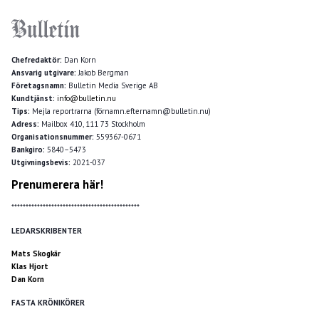
Chefredaktör:
Dan Korn
Ansvarig utgivare:
Jakob Bergman
Företagsnamn:
Bulletin Media Sverige AB
Kundtjänst:
info@bulletin.nu
Tips:
Mejla reportrarna (förnamn.efternamn@bulletin.nu)
Adress:
Mailbox 410, 111 73 Stockholm
Organisationsnummer:
559367-0671
Bankgiro:
5840–5473
Utgivningsbevis:
2021-037
Prenumerera här!
*********************************************
LEDARSKRIBENTER
Mats Skogkär
Klas Hjort
Dan Korn
FASTA KRÖNIKÖRER