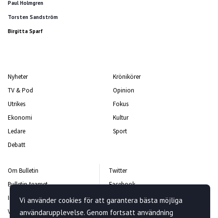
Paul Holmgren
Torsten Sandström
Birgitta Sparf
Nyheter
Krönikörer
TV & Pod
Opinion
Utrikes
Fokus
Ekonomi
Kultur
Ledare
Sport
Debatt
Om Bulletin
Twitter
Bulletin-teamet
Facebook
Integritetspolicy
Instagram
Vi använder cookies för att garantera bästa möjliga
Vanliga frågor och svar
Kontakta oss
användarupplevelse. Genom fortsatt användning