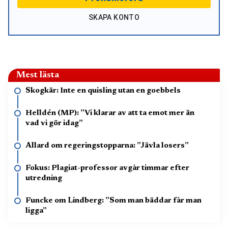
SKAPA KONTO
Mest lästa
Skogkär: Inte en quisling utan en goebbels
Helldén (MP): ”Vi klarar av att ta emot mer än
vad vi gör idag”
Allard om regeringstopparna: ”Jävla losers”
Fokus: Plagiat-professor avgår timmar efter
utredning
Funcke om Lindberg: ”Som man bäddar får man
ligga”