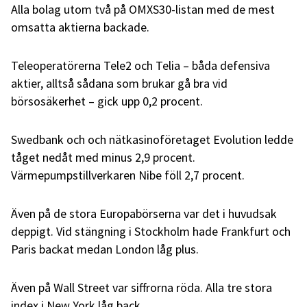
Alla bolag utom två på OMXS30-listan med de mest
omsatta aktierna backade.
Teleoperatörerna Tele2 och Telia – båda defensiva
aktier, alltså sådana som brukar gå bra vid
börsosäkerhet – gick upp 0,2 procent.
Swedbank och och nätkasinoföretaget Evolution ledde
tåget nedåt med minus 2,9 procent.
Värmepumpstillverkaren Nibe föll 2,7 procent.
Även på de stora Europabörserna var det i huvudsak
deppigt. Vid stängning i Stockholm hade Frankfurt och
Paris backat medan London låg plus.
Även på Wall Street var siffrorna röda. Alla tre stora
index i New York låg back.