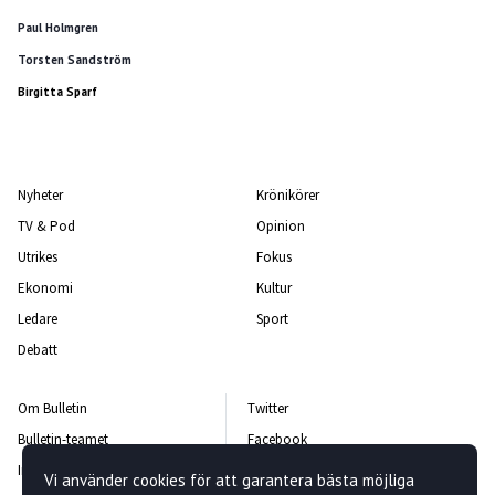
Paul Holmgren
Torsten Sandström
Birgitta Sparf
Nyheter
Krönikörer
TV & Pod
Opinion
Utrikes
Fokus
Ekonomi
Kultur
Ledare
Sport
Debatt
Om Bulletin
Twitter
Bulletin-teamet
Facebook
Integritetspolicy
Instagram
Vi använder cookies för att garantera bästa möjliga