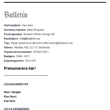
Chefredaktör:
Dan Korn
Ansvarig utgivare:
Jakob Bergman
Företagsnamn:
Bulletin Media Sverige AB
Kundtjänst:
info@bulletin.nu
Tips:
Mejla reportrarna (förnamn.efternamn@bulletin.nu)
Adress:
Mailbox 410, 111 73 Stockholm
Organisationsnummer:
559367-0671
Bankgiro:
5840–5473
Utgivningsbevis:
2021-037
Prenumerera här!
*********************************************
LEDARSKRIBENTER
Mats Skogkär
Klas Hjort
Dan Korn
FASTA KRÖNIKÖRER