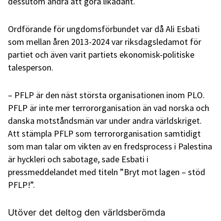
dessutom andra att göra likadant.
Ordförande för ungdomsförbundet var då Ali Esbati
som mellan åren 2013-2024 var riksdagsledamot för
partiet och även varit partiets ekonomisk-politiske
talesperson.
– PFLP är den näst största organisationen inom PLO.
PFLP är inte mer terrororganisation än vad norska och
danska motståndsmän var under andra världskriget.
Att stämpla PFLP som terrororganisation samtidigt
som man talar om vikten av en fredsprocess i Palestina
är hyckleri och sabotage, sade Esbati i
pressmeddelandet med titeln ”Bryt mot lagen – stöd
PFLP!”.
Utöver det deltog den världsberömda