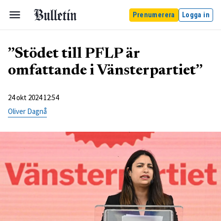
Prenumerera
Logga in
”Stödet till PFLP är
omfattande i Vänsterpartiet”
24 okt 2024 12:54
Oliver Dagnå