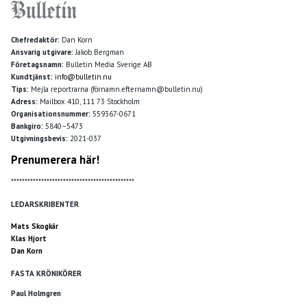
Chefredaktör:
Dan Korn
Ansvarig utgivare:
Jakob Bergman
Företagsnamn:
Bulletin Media Sverige AB
Kundtjänst:
info@bulletin.nu
Tips:
Mejla reportrarna (förnamn.efternamn@bulletin.nu)
Adress:
Mailbox 410, 111 73 Stockholm
Organisationsnummer:
559367-0671
Bankgiro:
5840–5473
Utgivningsbevis:
2021-037
Prenumerera här!
*********************************************
LEDARSKRIBENTER
Mats Skogkär
Klas Hjort
Dan Korn
FASTA KRÖNIKÖRER
Paul Holmgren