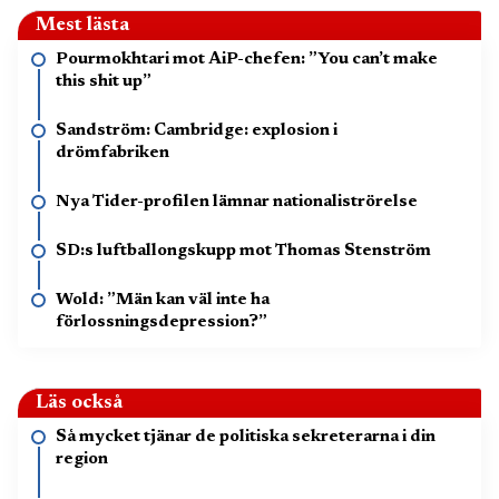
Mest lästa
Pourmokhtari mot AiP-chefen: ”You can’t make
this shit up”
Sandström: Cambridge: explosion i
drömfabriken
Nya Tider-profilen lämnar nationaliströrelse
SD:s luftballongskupp mot Thomas Stenström
Wold: ”Män kan väl inte ha
förlossningsdepression?”
Läs också
Så mycket tjänar de politiska sekreterarna i din
region