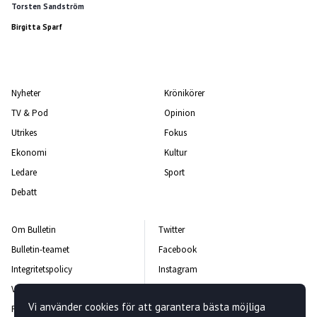
Torsten Sandström
Birgitta Sparf
Nyheter
Krönikörer
TV & Pod
Opinion
Utrikes
Fokus
Ekonomi
Kultur
Ledare
Sport
Debatt
Om Bulletin
Twitter
Bulletin-teamet
Facebook
Integritetspolicy
Instagram
Vanliga frågor och svar
Kontakta oss
Vi använder cookies för att garantera bästa möjliga
Rättelsepolicy
Nyhetsbrev