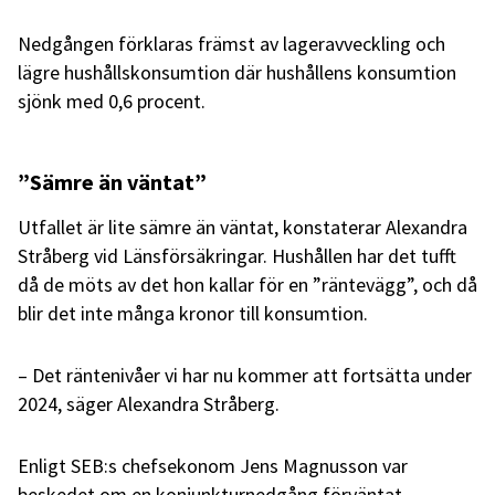
Nedgången förklaras främst av lageravveckling och
lägre hushållskonsumtion där hushållens konsumtion
sjönk med 0,6 procent.
”Sämre än väntat”
Utfallet är lite sämre än väntat, konstaterar Alexandra
Stråberg vid Länsförsäkringar. Hushållen har det tufft
då de möts av det hon kallar för en ”räntevägg”, och då
blir det inte många kronor till konsumtion.
– Det räntenivåer vi har nu kommer att fortsätta under
2024, säger Alexandra Stråberg.
Enligt SEB:s chefsekonom Jens Magnusson var
beskedet om en konjunkturnedgång förväntat.