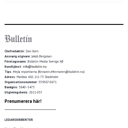
Chefredaktör:
Dan Korn
Ansvarig utgivare:
Jakob Bergman
Företagsnamn:
Bulletin Media Sverige AB
Kundtjänst:
info@bulletin.nu
Tips:
Mejla reportrarna (förnamn.efternamn@bulletin.nu)
Adress:
Mailbox 410, 111 73 Stockholm
Organisationsnummer:
559367-0671
Bankgiro:
5840–5473
Utgivningsbevis:
2021-037
Prenumerera här!
*********************************************
LEDARSKRIBENTER