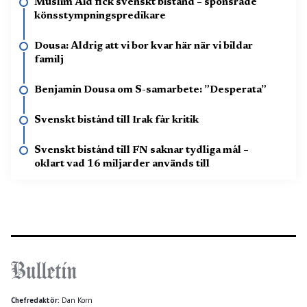
Muslim Aid fick svenskt bistånd – sponsrade
könsstympningspredikare
Dousa: Aldrig att vi bor kvar här när vi bildar
familj
Benjamin Dousa om S-samarbete: ”Desperata”
Svenskt bistånd till Irak får kritik
Svenskt bistånd till FN saknar tydliga mål –
oklart vad 16 miljarder används till
Chefredaktör:
Dan Korn