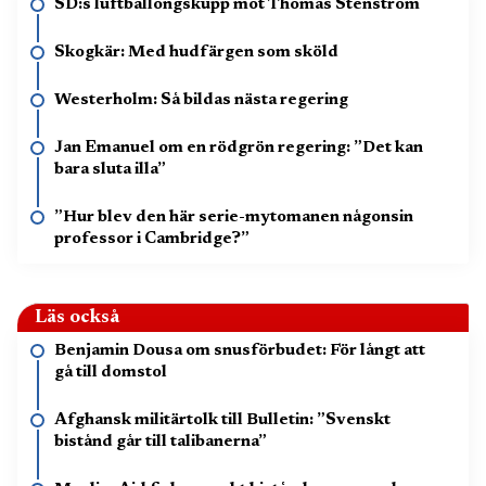
SD:s luftballongskupp mot Thomas Stenström
Skogkär: Med hudfärgen som sköld
Westerholm: Så bildas nästa regering
Jan Emanuel om en rödgrön regering: ”Det kan
bara sluta illa”
”Hur blev den här serie-mytomanen någonsin
professor i Cambridge?”
Läs också
Benjamin Dousa om snusförbudet: För långt att
gå till domstol
Afghansk militärtolk till Bulletin: ”Svenskt
bistånd går till talibanerna”