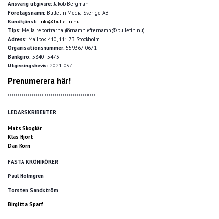
Ansvarig utgivare:
Jakob Bergman
Företagsnamn:
Bulletin Media Sverige AB
Kundtjänst:
info@bulletin.nu
Tips:
Mejla reportrarna (förnamn.efternamn@bulletin.nu)
Adress:
Mailbox 410, 111 73 Stockholm
Organisationsnummer:
559367-0671
Bankgiro:
5840–5473
Utgivningsbevis:
2021-037
Prenumerera här!
*********************************************
LEDARSKRIBENTER
Mats Skogkär
Klas Hjort
Dan Korn
FASTA KRÖNIKÖRER
Paul Holmgren
Torsten Sandström
Birgitta Sparf