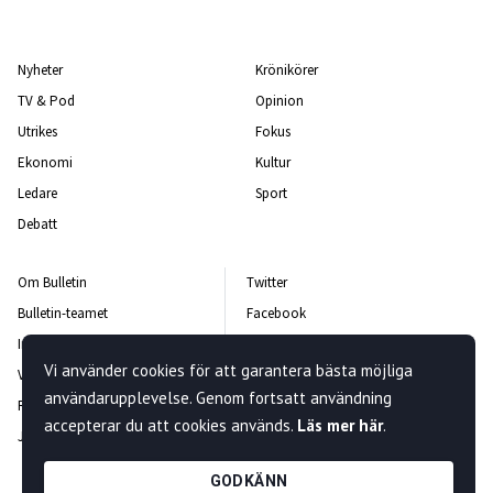
Nyheter
Krönikörer
TV & Pod
Opinion
Utrikes
Fokus
Ekonomi
Kultur
Ledare
Sport
Debatt
Om Bulletin
Twitter
Bulletin-teamet
Facebook
Integritetspolicy
Instagram
Vi använder cookies för att garantera bästa möjliga
Vanliga frågor och svar
Kontakta oss
användarupplevelse. Genom fortsatt användning
Rättelsepolicy
Nyhetsbrev
accepterar du att cookies används.
Läs mer här
.
Jobba hos oss
GODKÄNN