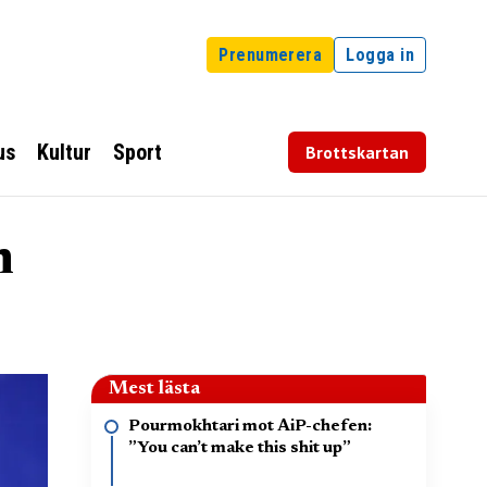
Prenumerera
Logga in
us
Kultur
Sport
Brottskartan
n
Mest lästa
Pourmokhtari mot AiP-chefen:
”You can’t make this shit up”