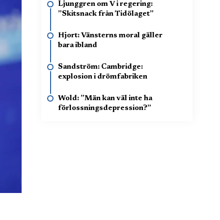
Ljunggren om V i regering:
”Skitsnack från Tidölaget”
Hjort: Vänsterns moral gäller
bara ibland
Sandström: Cambridge:
explosion i drömfabriken
Wold: ”Män kan väl inte ha
förlossningsdepression?”