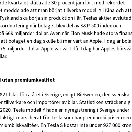
järde kvartalet klättrade 30 procent jämfört med rekordet
et meddelade att man börjat tillverka modell Y i Kina och att
Tyskland ska börja sin produktion i år. Teslas aktier avslutad
ekordnotering när bolaget blev del av S&P 500 index och
 669 miljarder dollar. Även när Elon Musk hade stora finans
 att bolaget en dag skulle bli mer värt än Apple. I dag är bol
75 miljarder dollar Apple var värt då. I dag har Apples börsv
llar.
d utan premiumkvalitet
821 bilar förra året i Sverige, enligt BilSweden, den svenska
 tillverkare och importörer av bilar. Statistiken sträcker sig
2020. Tesla modell Y hade en nyregistrering i Sverige under
duktigt marscherat för Tesla som har premiumbilpriser men
emiumbilskvalitéer. En Tesla S kostar inte under 927 000 kron