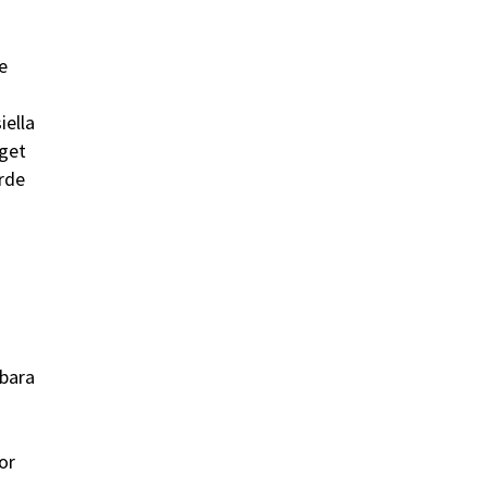
e
iella
aget
ärde
 bara
or