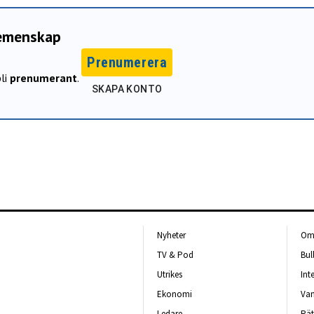
gemenskap
Prenumerera
li
prenumerant
.
SKAPA KONTO
Nyheter
Om 
TV & Pod
Bul
Utrikes
Int
Ekonomi
Van
Ledare
Rät