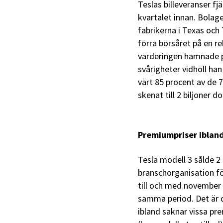
Teslas billeveranser f
kvartalet innan. Bolag
fabrikerna i Texas och 
förra börsåret på en r
värderingen hamnade på
svårigheter vidhöll han
värt 85 procent av de 7
skenat till 2 biljoner do
Premiumpriser iblan
Tesla modell 3 sålde 2 
branschorganisation för
till och med november 
samma period. Det är 
ibland saknar vissa pr