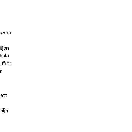
kerna
iljon
obala
iffror
om
 att
älja