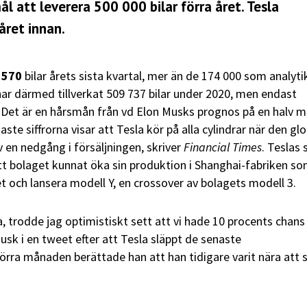
l att leverera 500 000 bilar förra året. Tesla
året innan.
 570
bilar årets sista kvartal, mer än de 174 000 som analyti
har därmed tillverkat 509 737 bilar under 2020, men endast
r. Det är en hårsmån från vd Elon Musks prognos på en halv m
aste siffrorna visar att Tesla kör på alla cylindrar när den gl
v en nedgång i försäljningen, skriver
Financial Times
. Teslas s
tt bolaget kunnat öka sin produktion i Shanghai-fabriken s
et och lansera modell Y, en crossover av bolagets modell 3.
, trodde jag optimistiskt sett att vi hade 10 procents chans
usk i en tweet efter att Tesla släppt de senaste
örra månaden berättade han att han tidigare varit nära att s