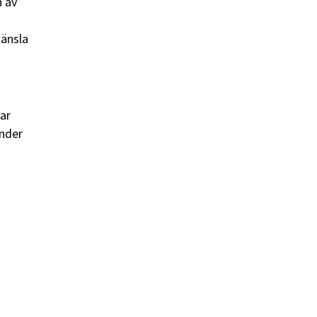
n av
känsla
tar
under