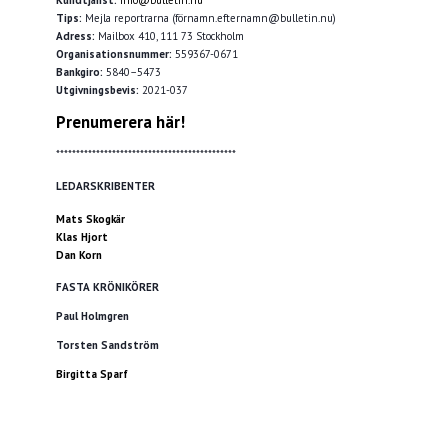
Kundtjänst:
info@bulletin.nu
Tips:
Mejla reportrarna (förnamn.efternamn@bulletin.nu)
Adress:
Mailbox 410, 111 73 Stockholm
Organisationsnummer:
559367-0671
Bankgiro:
5840–5473
Utgivningsbevis:
2021-037
Prenumerera här!
*********************************************
LEDARSKRIBENTER
Mats Skogkär
Klas Hjort
Dan Korn
FASTA KRÖNIKÖRER
Paul Holmgren
Torsten Sandström
Birgitta Sparf