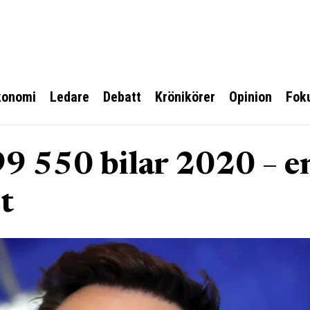
konomi
Ledare
Debatt
Krönikörer
Opinion
Fok
99 550 bilar 2020 – e
t