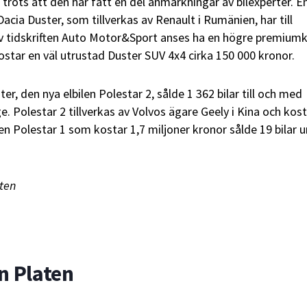
) trots att den har fått en del anmärkningar av bilexperter. E
 Dacia Duster, som tillverkas av Renault i Rumänien, har till
v tidskriften Auto Motor&Sport anses ha en högre premium
star en väl utrustad Duster SUV 4x4 cirka 150 000 kronor.
er, den nya elbilen Polestar 2, sålde 1 362 bilar till och med
. Polestar 2 tillverkas av Volvos ägare Geely i Kina och kos
en Polestar 1 som kostar 1,7 miljoner kronor sålde 19 bilar 
ten
n Platen