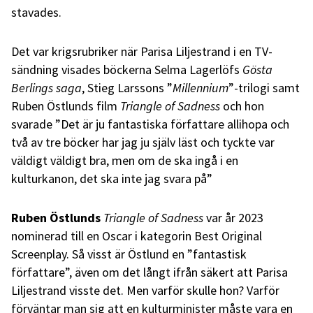
stavades.
Det var krigsrubriker när Parisa Liljestrand i en TV-
sändning visades böckerna Selma Lagerlöfs
Gösta
Berlings saga
, Stieg Larssons ”
Millennium
”-trilogi samt
Ruben Östlunds film
Triangle of Sadness
och hon
svarade ”Det är ju fantastiska författare allihopa och
två av tre böcker har jag ju själv läst och tyckte var
väldigt väldigt bra, men om de ska ingå i en
kulturkanon, det ska inte jag svara på”
Ruben Östlunds
Triangle of Sadness
var år 2023
nominerad till en Oscar i kategorin Best Original
Screenplay. Så visst är Östlund en ”fantastisk
författare”, även om det långt ifrån säkert att Parisa
Liljestrand visste det. Men varför skulle hon? Varför
förväntar man sig att en kulturminister måste vara en