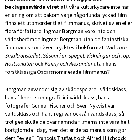
beklagansvärda viset
att våra kulturkypare inte har
en aning om att bakom varje någorlunda lyckad film
finns ett utomordentligt filmmanus, skrivet av en eller
flera författare. Ingmar Bergman vore inte den
världsberömde Ingmar Bergman utan de fantastiska
filmmanus som även trycktes i bokformat. Vad vore
Smultronstället
,
Såsom i en spegel
,
Viskningar och rop
,
Höstsonaten
och
Fanny och Alexander
utan hans
förstklassiga Oscarsnominerade filmmanus?
Bergman använder sig av skådespelare i världsklass,
hans filmers scenografi är i världsklass, hans
fotografer Gunnar Fischer och Sven Nykvist var i
världsklass och hans regi var också i världsklass, så
troligen skulle de ovannämnda filmerna inte vara helt
bortglömda i dag, men det är deras manus som gör
dem ”eviga”. François Truffaut och Alfred Hitchcock