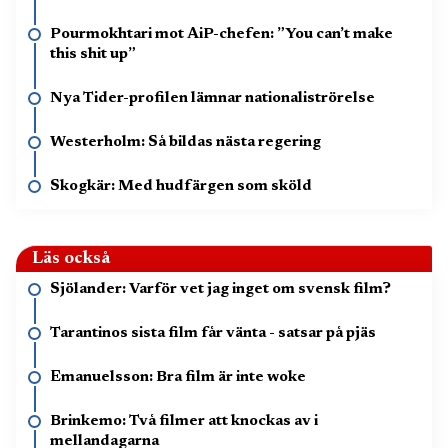
Pourmokhtari mot AiP-chefen: ”You can’t make
this shit up”
Nya Tider-profilen lämnar nationaliströrelse
Westerholm: Så bildas nästa regering
Skogkär: Med hudfärgen som sköld
Läs också
Sjölander: Varför vet jag inget om svensk film?
Tarantinos sista film får vänta - satsar på pjäs
Emanuelsson: Bra film är inte woke
Brinkemo: Två filmer att knockas av i
mellandagarna