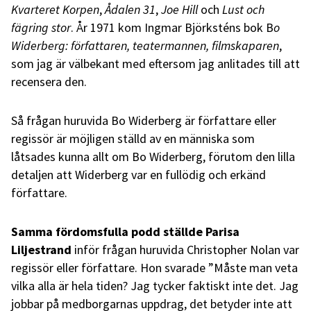
Kvarteret Korpen
,
Ådalen 31
,
Joe Hill
och
Lust och
fägring stor
. År 1971 kom Ingmar Björksténs bok B
o
Widerberg: författaren, teatermannen, filmskaparen
,
som jag är välbekant med eftersom jag anlitades till att
recensera den.
Så frågan huruvida Bo Widerberg är författare eller
regissör är möjligen ställd av en människa som
låtsades kunna allt om Bo Widerberg, förutom den lilla
detaljen att Widerberg var en fullödig och erkänd
författare.
Samma fördomsfulla podd ställde Parisa
Liljestrand
inför frågan huruvida Christopher Nolan var
regissör eller författare. Hon svarade ”Måste man veta
vilka alla är hela tiden? Jag tycker faktiskt inte det. Jag
jobbar på medborgarnas uppdrag, det betyder inte att