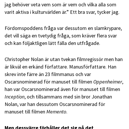
jag behöver veta vem som är vem och vilka alla som
varit aktiva i kulturvärlden är.” Ett bra svar, tycker jag.
Fördomspodden
s fråga var dessutom en slamkrypare,
det vill säga en tvetydig fråga, som kräver flera svar
och kan följaktligen lätt fälla den utfrågade.
Christopher Nolan är utan tvekan filmregissör men han
är likväl en erkänd författare. Manusförfattare. Han
skrev inte färre än 23 filmmanus och var
Oscarsnominerad för manuset till filmen
Oppenheimer
,
han var Oscarsnominerad även för manuset till filmen
Inception
, och tillsammans med sin bror Jonathan
Nolan, var han dessutom Oscarsnominerad för
manuset till filmen
Memento
.
Men dessvärre förhåller det sig på det