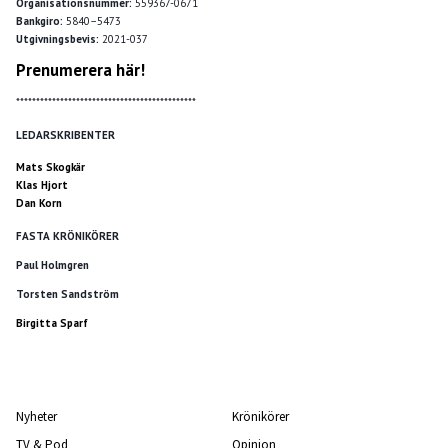
Organisationsnummer:
559367-0671
Bankgiro:
5840–5473
Utgivningsbevis:
2021-037
Prenumerera här!
*********************************************
LEDARSKRIBENTER
Mats Skogkär
Klas Hjort
Dan Korn
FASTA KRÖNIKÖRER
Paul Holmgren
Torsten Sandström
Birgitta Sparf
Nyheter
Krönikörer
TV & Pod
Opinion