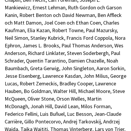
Mankiewicz, Ernest Lehman, Ruth Gordon och Garson
Kanin, Robert Benton och David Newman, Ben Affleck
och Matt Damon, Joel Coen och Ethan Coen, Charles
Kaufman, Elia Kazan, Robert Towne, Paul Mazursky,
Neil Simon, Stanley Kubrick, Francis Ford Coppola, Nora
Ephron, James L. Brooks, Paul Thomas Anderson, Wes
Anderson, Richard Linklater, Steven Soderbergh, Paul
Schrader, Quentin Tarantino, Damien Chazelle, Noah
Baumbach, Greta Gerwig, John Singleton, Aaron Sorkin,
Jesse Eisenberg, Lawrence Kasdan, John Milius, George
Lucas, Robert Zemeckis, Bradley Cooper, Lawrence
Hauben, Bo Goldman, Walter Hill, Michael Moore, Steve
McQueen, Oliver Stone, Orson Welles, Martin
McDonagh, Jonah Hill, David Lean, Milos Forman,
Federico Fellini, Luis Buñuel, Luc Besson, Jean-Claude
Carrière, Gillo Pontecorvo, Andrej Tarkovskij, Andrzej
Wajda, Taika Waititi, Thomas Vinterberg, Lars von Trier,