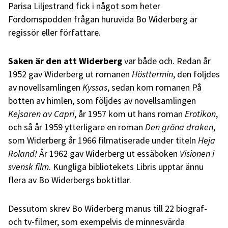
Parisa Liljestrand fick i något som heter
Fördomspodden frågan huruvida Bo Widerberg är
regissör eller författare.
Saken är den att Widerberg
var både och. Redan år
1952 gav Widerberg ut romanen
Hösttermin
, den följdes
av novellsamlingen
Kyssas
, sedan kom romanen På
botten av himlen, som följdes av novellsamlingen
Kejsaren av Capri
, år 1957 kom ut hans roman
Erotikon
,
och så år 1959 ytterligare en roman
Den gröna draken
,
som Widerberg år 1966 filmatiserade under titeln
Heja
Roland!
År 1962 gav Widerberg ut essäboken
Visionen i
svensk film
. Kungliga bibliotekets Libris upptar ännu
flera av Bo Widerbergs boktitlar.
Dessutom skrev Bo Widerberg manus till 22 biograf-
och tv-filmer, som exempelvis de minnesvärda