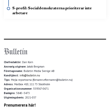
S-profil: Socialdemokraterna prioriterar inte
arbetare
Chefredaktör:
Dan Korn
Ansvarig utgivare:
Jakob Bergman
Företagsnamn:
Bulletin Media Sverige AB
Kundtjänst:
info@bulletin.nu
Tips:
Mejla reportrarna (förnamn.efternamn@bulletin.nu)
Adress:
Mailbox 410, 111 73 Stockholm
Organisationsnummer:
559367-0671
Bankgiro:
5840–5473
Utgivningsbevis:
2021-037
Prenumerera här!