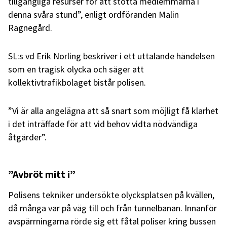
tillgängliga resurser för att stötta medlemmarna i
denna svåra stund”, enligt ordföranden Malin
Ragnegård.
SL:s vd Erik Norling beskriver i ett uttalande händelsen
som en tragisk olycka och säger att
kollektivtrafikbolaget bistår polisen.
”Vi är alla angelägna att så snart som möjligt få klarhet
i det inträffade för att vid behov vidta nödvändiga
åtgärder”.
”Avbröt mitt i”
Polisens tekniker undersökte olycksplatsen på kvällen,
då många var på väg till och från tunnelbanan. Innanför
avspärrningarna rörde sig ett fåtal poliser kring bussen