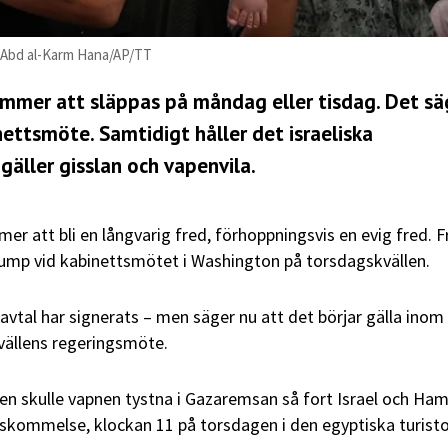
o: Abd al-Karm Hana/AP/TT
ommer att släppas på måndag eller tisdag. Det sä
ettsmöte. Samtidigt håller det israeliska
äller gisslan och vapenvila.
er att bli en långvarig fred, förhoppningsvis en evig fred. F
rump vid kabinettsmötet i Washington på torsdagskvällen.
t avtal har signerats – men säger nu att det börjar gälla inom
vällens regeringsmöte.
n skulle vapnen tystna i Gazaremsan så fort Israel och Ha
nskommelse, klockan 11 på torsdagen i den egyptiska turist