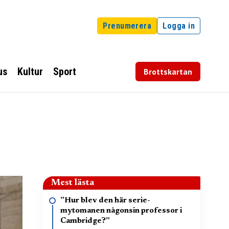
Prenumerera
Logga in
us
Kultur
Sport
Brottskartan
Mest lästa
”Hur blev den här serie-
mytomanen någonsin professor i
Cambridge?”