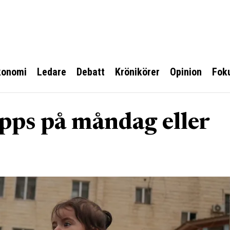
konomi
Ledare
Debatt
Krönikörer
Opinion
Fok
pps på måndag eller