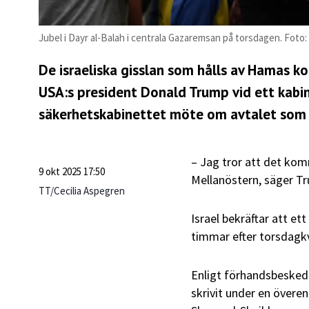
Jubel i Dayr al-Balah i centrala Gazaremsan på torsdagen. Fot
De israeliska gisslan som hålls av Hamas k
USA:s president Donald Trump vid ett kabin
säkerhetskabinettet möte om avtalet som g
– Jag tror att det komm
9 okt 2025 17:50
Mellanöstern, säger T
TT/Cecilia Aspegren
Israel bekräftar att et
timmar efter torsdagk
Enligt förhandsbeskede
skrivit under en övere