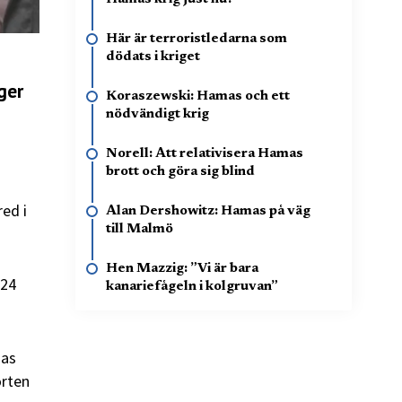
Här är terroristledarna som
dödats i kriget
ger
Koraszewski: Hamas och ett
nödvändigt krig
Norell: Att relativisera Hamas
brott och göra sig blind
red i
Alan Dershowitz: Hamas på väg
till Malmö
Hen Mazzig: ”Vi är bara
 24
kanariefågeln i kolgruvan”
mas
orten