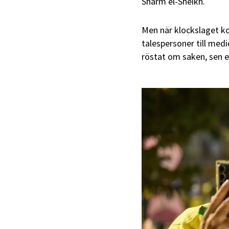
Sharm el-Sheikh.
Men när klockslaget k
talespersoner till medi
röstat om saken, sen ef