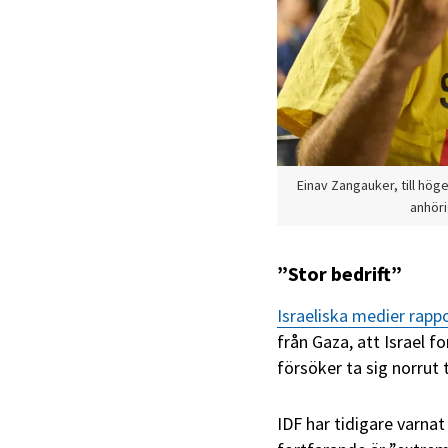
Einav Zangauker, till höge
anhör
”Stor bedrift”
Israeliska medier rapp
från Gaza, att Israel f
försöker ta sig norrut t
IDF har tidigare varnat