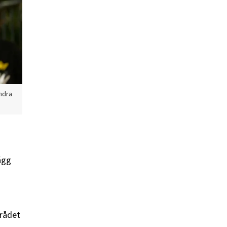
andra
ägg
mrådet