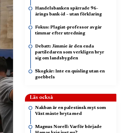
Handelsbanken spärrade 96-
årings bank-id – utan förklaring
Fokus: Plagiat-professor avgår
timmar efter utredning
Debatt: Jimmie är den enda
partiledaren som verkligen bryr
sig om landsbygden
Skogkär: Inte en quisling utan en
goebbels
Läs också
Nakban är en palestinsk myt som
Väst måste bryta med
Magnus Norell: Varför började
Hamas krig just nu?