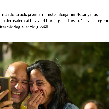
om sade Israels premiärminister Benjamin Netanyahus
er i Jerusalem att avtalet börjar gälla först då Israels regeri
termiddag eller tidig kväll.