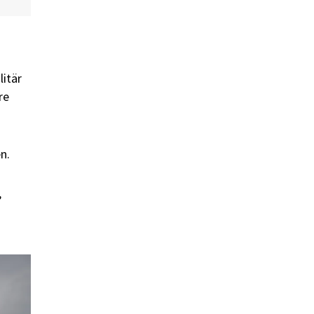
litär
re
n.
,