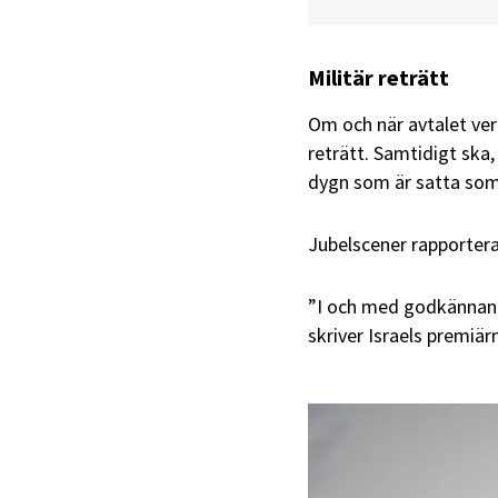
Militär reträtt
Om och när avtalet verk
reträtt. Samtidigt ska, 
dygn som är satta som 
Jubelscener rapportera
”I och med godkännand
skriver Israels premi