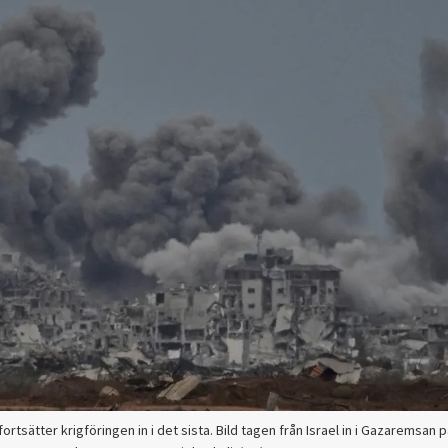
rtsätter krigföringen in i det sista. Bild tagen från Israel in i Gazaremsan 