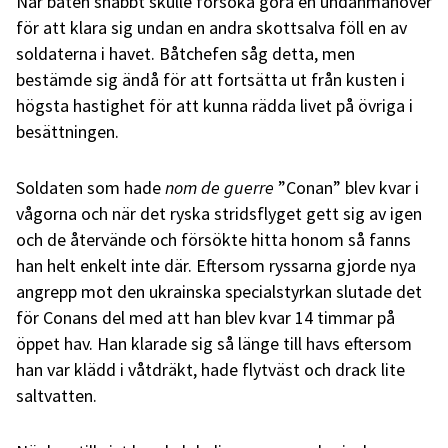
När båten snabbt skulle försöka göra en undanmanöver
för att klara sig undan en andra skottsalva föll en av
soldaterna i havet. Båtchefen såg detta, men
bestämde sig ändå för att fortsätta ut från kusten i
högsta hastighet för att kunna rädda livet på övriga i
besättningen.
Soldaten som hade
nom de guerre
”Conan” blev kvar i
vågorna och när det ryska stridsflyget gett sig av igen
och de återvände och försökte hitta honom så fanns
han helt enkelt inte där. Eftersom ryssarna gjorde nya
angrepp mot den ukrainska specialstyrkan slutade det
för Conans del med att han blev kvar 14 timmar på
öppet hav. Han klarade sig så länge till havs eftersom
han var klädd i våtdräkt, hade flytväst och drack lite
saltvatten.