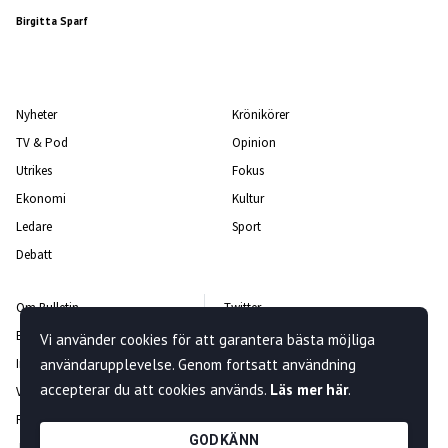
Birgitta Sparf
Nyheter
Krönikörer
TV & Pod
Opinion
Utrikes
Fokus
Ekonomi
Kultur
Ledare
Sport
Debatt
Om Bulletin
Twitter
Bulletin-teamet
Facebook
Vi använder cookies för att garantera bästa möjliga
Integritetspolicy
användarupplevelse. Genom fortsatt användning
Instagram
accepterar du att cookies används.
Läs mer här
.
Vanliga frågor och svar
Kontakta oss
Rättelsepolicy
Nyhetsbrev
GODKÄNN
Jobba hos oss