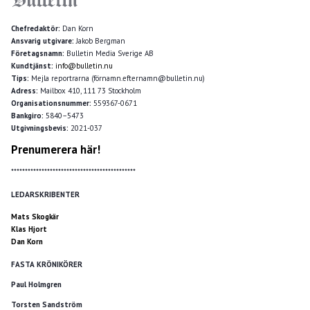
Chefredaktör:
Dan Korn
Ansvarig utgivare:
Jakob Bergman
Företagsnamn:
Bulletin Media Sverige AB
Kundtjänst:
info@bulletin.nu
Tips:
Mejla reportrarna (förnamn.efternamn@bulletin.nu)
Adress:
Mailbox 410, 111 73 Stockholm
Organisationsnummer:
559367-0671
Bankgiro:
5840–5473
Utgivningsbevis:
2021-037
Prenumerera här!
*********************************************
LEDARSKRIBENTER
Mats Skogkär
Klas Hjort
Dan Korn
FASTA KRÖNIKÖRER
Paul Holmgren
Torsten Sandström