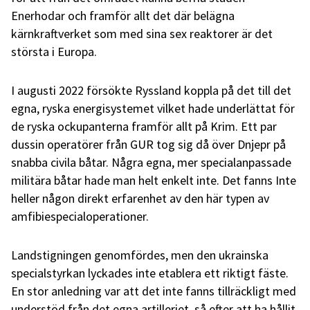
Enerhodar och framför allt det där belägna
kärnkraftverket som med sina sex reaktorer är det
största i Europa.
I augusti 2022 försökte Ryssland koppla på det till det
egna, ryska energisystemet vilket hade underlättat för
de ryska ockupanterna framför allt på Krim. Ett par
dussin operatörer från GUR tog sig då över Dnjepr på
snabba civila båtar. Några egna, mer specialanpassade
militära båtar hade man helt enkelt inte. Det fanns Inte
heller någon direkt erfarenhet av den här typen av
amfibiespecialoperationer.
Landstigningen genomfördes, men den ukrainska
specialstyrkan lyckades inte etablera ett riktigt fäste.
En stor anledning var att det inte fanns tillräckligt med
understöd från det egna artilleriet, så efter att ha hållit