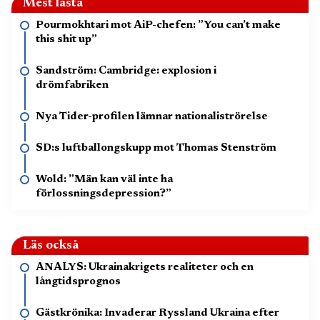
Mest lästa
Pourmokhtari mot AiP-chefen: ”You can’t make
this shit up”
Sandström: Cambridge: explosion i
drömfabriken
Nya Tider-profilen lämnar nationaliströrelse
SD:s luftballongskupp mot Thomas Stenström
Wold: ”Män kan väl inte ha
förlossningsdepression?”
Läs också
ANALYS: Ukrainakrigets realiteter och en
långtidsprognos
Gästkrönika: Invaderar Ryssland Ukraina efter