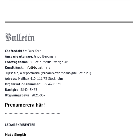
Chefredaktör:
Dan Korn
Ansvarig utgivare:
Jakob Bergman
Företagsnamn:
Bulletin Media Sverige AB
Kundtjänst:
info@bulletin.nu
Tips:
Mejla reportrarna (förnamn.efternamn@bulletin.nu)
Adress:
Mailbox 410, 111 73 Stockholm
Organisationsnummer:
559367-0671
Bankgiro:
5840–5473
Utgivningsbevis:
2021-037
Prenumerera här!
*********************************************
LEDARSKRIBENTER
Mats Skogkär