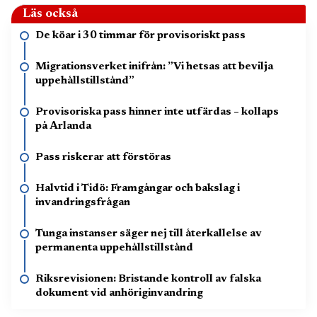
Läs också
De köar i 30 timmar för provisoriskt pass
Migrationsverket inifrån: ”Vi hetsas att bevilja
uppehållstillstånd”
Provisoriska pass hinner inte utfärdas – kollaps
på Arlanda
Pass riskerar att förstöras
Halvtid i Tidö: Framgångar och bakslag i
invandringsfrågan
Tunga instanser säger nej till återkallelse av
permanenta uppehållstillstånd
Riksrevisionen: Bristande kontroll av falska
dokument vid anhöriginvandring