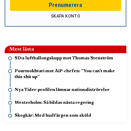
Prenumerera
SKAPA KONTO
Mest lästa
SD:s luftballongskupp mot Thomas Stenström
Pourmokhtari mot AiP-chefen: ”You can’t make
this shit up”
Nya Tider-profilen lämnar nationaliströrelse
Westerholm: Så bildas nästa regering
Skogkär: Med hudfärgen som sköld