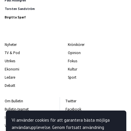
Paul Holmgren
Torsten Sandström
Birgitta Sparf
Nyheter
Krönikörer
TV & Pod
Opinion
Utrikes
Fokus
Ekonomi
Kultur
Ledare
Sport
Debatt
Om Bulletin
Twitter
Bulletin-teamet
Facebook
Integritetspolicy
Instagram
Vi använder cookies för att garantera bästa möjliga
Vanliga frågor och svar
Kontakta oss
användarupplevelse. Genom fortsatt användning