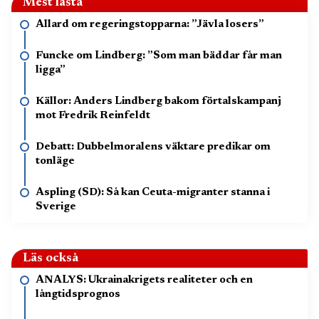
Mest lästa
Allard om regeringstopparna: ”Jävla losers”
Funcke om Lindberg: ”Som man bäddar får man
ligga”
Källor: Anders Lindberg bakom förtalskampanj
mot Fredrik Reinfeldt
Debatt: Dubbelmoralens väktare predikar om
tonläge
Aspling (SD): Så kan Ceuta-migranter stanna i
Sverige
Läs också
ANALYS: Ukrainakrigets realiteter och en
långtidsprognos