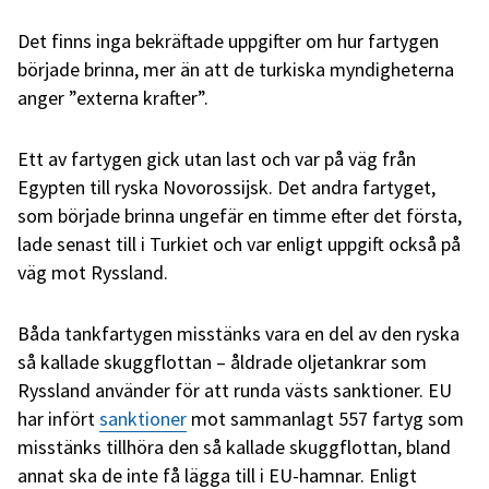
Det finns inga bekräftade uppgifter om hur fartygen
började brinna, mer än att de turkiska myndigheterna
anger ”externa krafter”.
Ett av fartygen gick utan last och var på väg från
Egypten till ryska Novorossijsk. Det andra fartyget,
som började brinna ungefär en timme efter det första,
lade senast till i Turkiet och var enligt uppgift också på
väg mot Ryssland.
Båda tankfartygen misstänks vara en del av den ryska
så kallade skuggflottan – åldrade oljetankrar som
Ryssland använder för att runda västs sanktioner. EU
har infört
sanktioner
mot sammanlagt 557 fartyg som
misstänks tillhöra den så kallade skuggflottan, bland
annat ska de inte få lägga till i EU-hamnar. Enligt