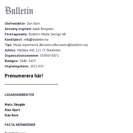
Chefredaktör:
Dan Korn
Ansvarig utgivare:
Jakob Bergman
Företagsnamn:
Bulletin Media Sverige AB
Kundtjänst:
info@bulletin.nu
Tips:
Mejla reportrarna (förnamn.efternamn@bulletin.nu)
Adress:
Mailbox 410, 111 73 Stockholm
Organisationsnummer:
559367-0671
Bankgiro:
5840–5473
Utgivningsbevis:
2021-037
Prenumerera här!
*********************************************
LEDARSKRIBENTER
Mats Skogkär
Klas Hjort
Dan Korn
FASTA KRÖNIKÖRER