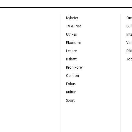
Nyheter
Om 
TV & Pod
Bul
Utrikes
Int
Ekonomi
Van
Ledare
Rät
Debatt
Job
Krönikörer
Opinion
Fokus
Kultur
Sport