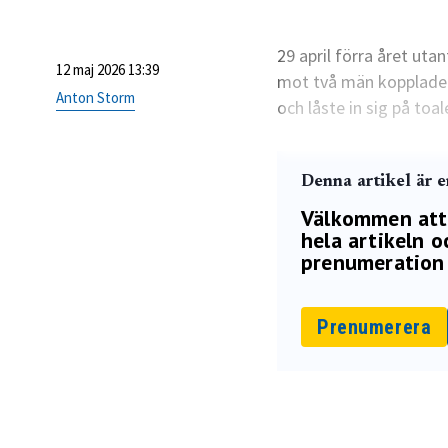
29 april förra året uta
12 maj 2026 13:39
mot två män kopplade ti
Anton Storm
och låste in sig på toal
Denna artikel är 
Välkommen att p
hela artikeln oc
prenumeration 
Prenumerera