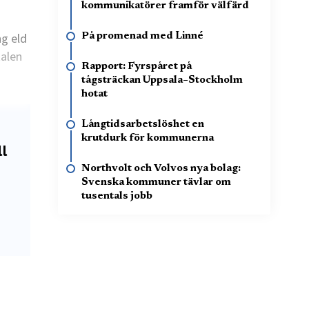
kommunikatörer framför välfärd
ng eld
På promenad med Linné
kalen
Rapport: Fyrspåret på
tågsträckan Uppsala–Stockholm
hotat
Långtidsarbetslöshet en
krutdurk för kommunerna
ll
Northvolt och Volvos nya bolag:
Svenska kommuner tävlar om
tusentals jobb