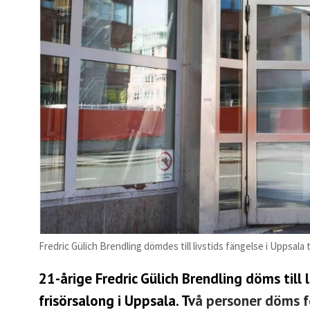
Fredric Gülich Brendling dömdes till livstids fängelse i Uppsala
21-årige Fredric Gülich Brendling döms till 
frisörsalong i Uppsala. Två personer döms f