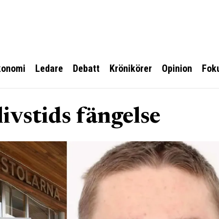
konomi
Ledare
Debatt
Krönikörer
Opinion
Fok
livstids fängelse