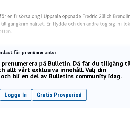
nför en frisörsalong i Uppsala öppnade Fredric Gülich Brendli
ll gängkriminalitet. En flydde och den andre tog sig in i lo
etten.
endast för prenumeranter
renumerera på Bulletin. Då får du tillgång ti
h allt vårt exklusiva innehåll. Välj din
och bli en del av Bulletins community idag.
Logga In
Gratis Provperiod