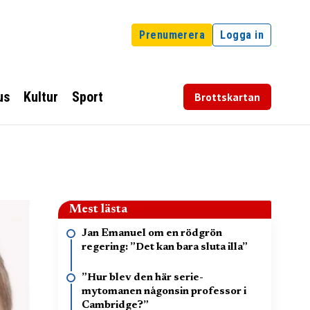
Prenumerera
Logga in
us
Kultur
Sport
Brottskartan
Mest lästa
Jan Emanuel om en rödgrön
regering: ”Det kan bara sluta illa”
”Hur blev den här serie-
mytomanen någonsin professor i
Cambridge?”