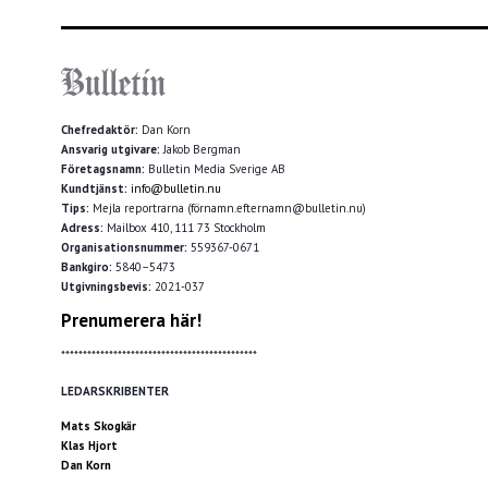
Chefredaktör:
Dan Korn
Ansvarig utgivare:
Jakob Bergman
Företagsnamn:
Bulletin Media Sverige AB
Kundtjänst:
info@bulletin.nu
Tips:
Mejla reportrarna (förnamn.efternamn@bulletin.nu)
Adress:
Mailbox 410, 111 73 Stockholm
Organisationsnummer:
559367-0671
Bankgiro:
5840–5473
Utgivningsbevis:
2021-037
Prenumerera här!
*********************************************
LEDARSKRIBENTER
Mats Skogkär
Klas Hjort
Dan Korn