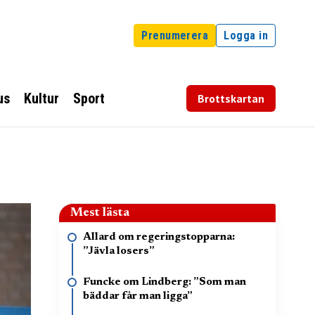
Prenumerera
Logga in
us
Kultur
Sport
Brottskartan
Mest lästa
Allard om regeringstopparna:
”Jävla losers”
Funcke om Lindberg: ”Som man
bäddar får man ligga”