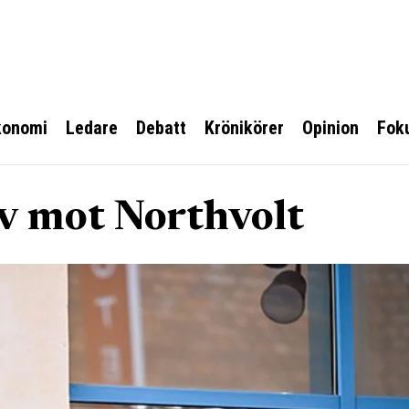
konomi
Ledare
Debatt
Krönikörer
Opinion
Fok
v mot Northvolt