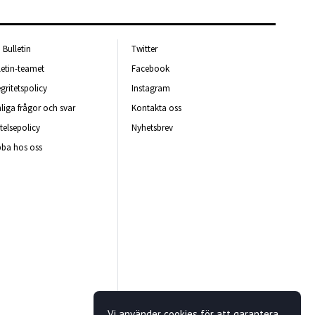
Bulletin
Twitter
letin-teamet
Facebook
egritetspolicy
Instagram
liga frågor och svar
Kontakta oss
telsepolicy
Nyhetsbrev
ba hos oss
Vi använder cookies för att garantera