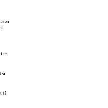
 tusen
ill
tter:
 vi
t få