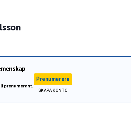
lsson
gemenskap
Prenumerera
li
prenumerant
.
SKAPA KONTO