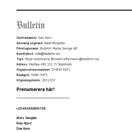
Chefredaktör:
Dan Korn
Ansvarig utgivare:
Jakob Bergman
Företagsnamn:
Bulletin Media Sverige AB
Kundtjänst:
info@bulletin.nu
Tips:
Mejla reportrarna (förnamn.efternamn@bulletin.nu)
Adress:
Mailbox 410, 111 73 Stockholm
Organisationsnummer:
559367-0671
Bankgiro:
5840–5473
Utgivningsbevis:
2021-037
Prenumerera här!
*********************************************
LEDARSKRIBENTER
Mats Skogkär
Klas Hjort
Dan Korn