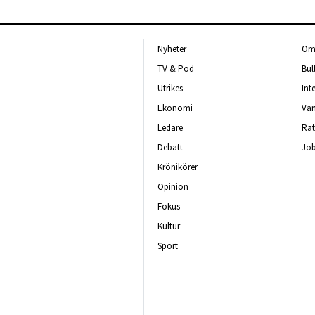
Nyheter
Om 
TV & Pod
Bul
Utrikes
Int
Ekonomi
Van
Ledare
Rät
Debatt
Job
Krönikörer
Opinion
Fokus
Kultur
Sport