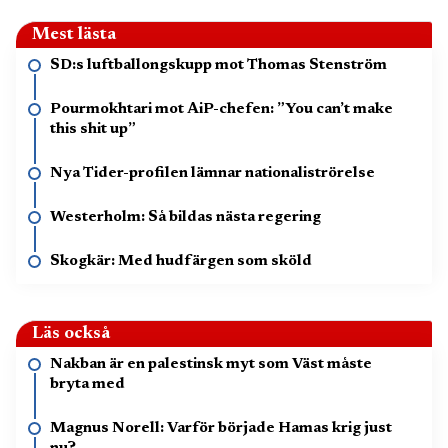
Mest lästa
SD:s luftballongskupp mot Thomas Stenström
Pourmokhtari mot AiP-chefen: ”You can’t make
this shit up”
Nya Tider-profilen lämnar nationaliströrelse
Westerholm: Så bildas nästa regering
Skogkär: Med hudfärgen som sköld
Läs också
Nakban är en palestinsk myt som Väst måste
bryta med
Magnus Norell: Varför började Hamas krig just