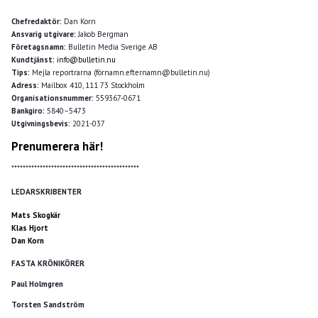
Chefredaktör:
Dan Korn
Ansvarig utgivare:
Jakob Bergman
Företagsnamn:
Bulletin Media Sverige AB
Kundtjänst:
info@bulletin.nu
Tips:
Mejla reportrarna (förnamn.efternamn@bulletin.nu)
Adress:
Mailbox 410, 111 73 Stockholm
Organisationsnummer:
559367-0671
Bankgiro:
5840–5473
Utgivningsbevis:
2021-037
Prenumerera här!
*********************************************
LEDARSKRIBENTER
Mats Skogkär
Klas Hjort
Dan Korn
FASTA KRÖNIKÖRER
Paul Holmgren
Torsten Sandström