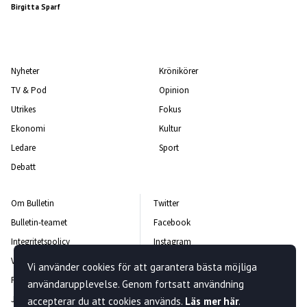
Birgitta Sparf
Nyheter
Krönikörer
TV & Pod
Opinion
Utrikes
Fokus
Ekonomi
Kultur
Ledare
Sport
Debatt
Om Bulletin
Twitter
Bulletin-teamet
Facebook
Integritetspolicy
Instagram
Vanliga frågor och svar
Kontakta oss
Vi använder cookies för att garantera bästa möjliga
Rättelsepolicy
Nyhetsbrev
användarupplevelse. Genom fortsatt användning
Jobba hos oss
accepterar du att cookies används.
Läs mer här
.