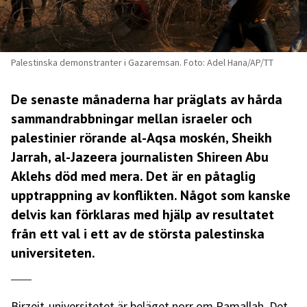
Palestinska demonstranter i Gazaremsan. Foto: Adel Hana/AP/TT
De senaste månaderna har präglats av hårda
sammandrabbningar mellan israeler och
palestinier rörande al-Aqsa moskén, Sheikh
Jarrah, al-Jazeera journalisten Shireen Abu
Aklehs död med mera. Det är en påtaglig
upptrappning av konflikten. Något som kanske
delvis kan förklaras med hjälp av resultatet
från ett val i ett av de största palestinska
universiteten.
Birzeit-universitetet är beläget norr om Ramallah. Det