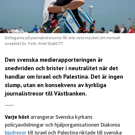
Deltagarna på journalistresorna får inte veta mycket om normalt
israeliskt liv. Foto: Ariel Shalit/TT.
Den svenska medierapporteringen är
snedvriden och brister i neutralitet när det
handlar om Israel och Palestina. Det är ingen
slump, utan en konsekvens av kyrkliga
journalistresor till Västbanken.
Varje höst
arrangerar Svenska kyrkans
policyavdelningar och hjälporganisationen Diakonia
bjudresor
till Israel och Palestina riktade till svenska