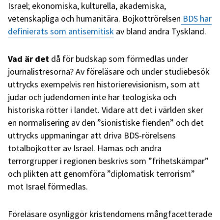
Israel; ekonomiska, kulturella, akademiska,
vetenskapliga och humanitära. Bojkottrörelsen
BDS har
definierats som antisemitisk
av bland andra Tyskland.
Vad är det
då för budskap som förmedlas under
journalistresorna? Av föreläsare och under studiebesök
uttrycks exempelvis ren historierevisionism, som att
judar och judendomen inte har teologiska och
historiska rötter i landet. Vidare att det i världen sker
en normalisering av den ”sionistiske fienden” och det
uttrycks uppmaningar att driva BDS-rörelsens
totalbojkotter av Israel. Hamas och andra
terrorgrupper i regionen beskrivs som ”frihetskämpar”
och plikten att genomföra ”diplomatisk terrorism”
mot Israel förmedlas.
Föreläsare osynliggör kristendomens mångfacetterade