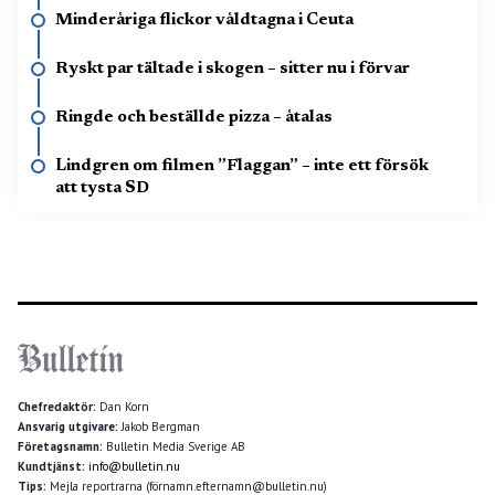
Minderåriga flickor våldtagna i Ceuta
Ryskt par tältade i skogen – sitter nu i förvar
Ringde och beställde pizza – åtalas
Lindgren om filmen ”Flaggan” – inte ett försök
att tysta SD
Chefredaktör:
Dan Korn
Ansvarig utgivare:
Jakob Bergman
Företagsnamn:
Bulletin Media Sverige AB
Kundtjänst:
info@bulletin.nu
Tips:
Mejla reportrarna (förnamn.efternamn@bulletin.nu)