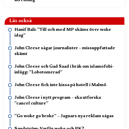
utredning
Läs också
Hanif Bali: ”Till och med MP skäms över woke
idag”
John Cleese sågar journalister – missuppfattade
skämt
John Cleese och Gad Saad i bråk om islamofobi-
inlägg: ”Lobotomerad”
John Cleese fick inte kissa på hotell i Malmö
John Cleese i nytt program – ska utforska
”cancel culture”
”Go woke go broke” – Jaguars nya reklam sågas
Sandström: Varför woke och PK?