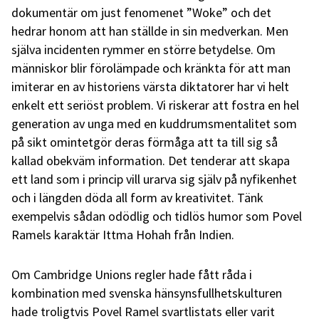
dokumentär om just fenomenet ”Woke” och det
hedrar honom att han ställde in sin medverkan. Men
själva incidenten rymmer en större betydelse. Om
människor blir förolämpade och kränkta för att man
imiterar en av historiens värsta diktatorer har vi helt
enkelt ett seriöst problem. Vi riskerar att fostra en hel
generation av unga med en kuddrumsmentalitet som
på sikt omintetgör deras förmåga att ta till sig så
kallad obekväm information. Det tenderar att skapa
ett land som i princip vill urarva sig själv på nyfikenhet
och i längden döda all form av kreativitet. Tänk
exempelvis sådan odödlig och tidlös humor som Povel
Ramels karaktär Ittma Hohah från Indien.
Om Cambridge Unions regler hade fått råda i
kombination med svenska hänsynsfullhetskulturen
hade troligtvis Povel Ramel svartlistats eller varit