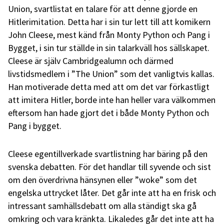
Union, svartlistat en talare för att denne gjorde en
Hitlerimitation. Detta har i sin tur lett till att komikern
John Cleese, mest känd från Monty Python och Pang i
Bygget, i sin tur ställde in sin talarkväll hos sällskapet.
Cleese är själv Cambridgealumn och därmed
livstidsmedlem i ”The Union” som det vanligtvis kallas.
Han motiverade detta med att om det var förkastligt
att imitera Hitler, borde inte han heller vara välkommen
eftersom han hade gjort det i både Monty Python och
Pang i bygget.
Cleese egentillverkade svartlistning har bäring på den
svenska debatten. För det handlar till syvende och sist
om den överdrivna hänsynen eller ”woke” som det
engelska uttrycket låter. Det går inte att ha en frisk och
intressant samhällsdebatt om alla ständigt ska gå
omkring och vara kränkta. Likaledes går det inte att ha