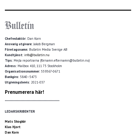
Chefredaktör:
Dan Korn
Ansvarig utgivare:
Jakob Bergman
Företagsnamn:
Bulletin Media Sverige AB
Kundtjänst:
info@bulletin.nu
Tips:
Mejla reportrarna (förnamn.efternamn@bulletin.nu)
Adress:
Mailbox 410, 111 73 Stockholm
Organisationsnummer:
559367-0671
Bankgiro:
5840–5473
Utgivningsbevis:
2021-037
Prenumerera här!
*********************************************
LEDARSKRIBENTER
Mats Skogkär
Klas Hjort
Dan Korn