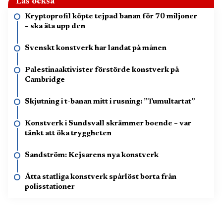
Läs också
Kryptoprofil köpte tejpad banan för 70 miljoner
– ska äta upp den
Svenskt konstverk har landat på månen
Palestinaaktivister förstörde konstverk på
Cambridge
Skjutning i t-banan mitt i rusning: ”Tumultartat”
Konstverk i Sundsvall skrämmer boende – var
tänkt att öka tryggheten
Sandström: Kejsarens nya konstverk
Åtta statliga konstverk spårlöst borta från
polisstationer