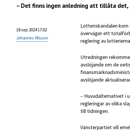
– Det finns ingen anledning att tillåta det
Lotteriskandalen kom v
18 sep 2024 17:02
överväger ett totalförb
Johannes Nilsson
reglering av lotterierna
Utredningen rekommend
avslöjande om de oeti
finansmarknadsministe
avslöjande aktualisera
– Huvudalternativet i u
regleringar av olika s
till tidningen.
Vänsterpartiet vill em