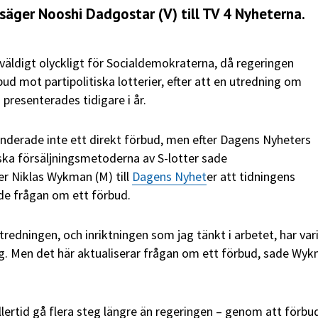
, säger Nooshi Dadgostar (V) till TV 4 Nyheterna.
äldigt olyckligt för Socialdemokraterna, då regeringen
ud mot partipolitiska lotterier, efter att en utredning om
 presenterades tidigare i år.
erade inte ett direkt förbud, men efter Dagens Nyheters
ska försäljningsmetoderna av S-lotter sade
r Niklas Wykman (M) till
Dagens Nyhet
er att tidningens
de frågan om ett förbud.
tredningen, och inriktningen som jag tänkt i arbetet, har var
lag. Men det här aktualiserar frågan om ett förbud, sade Wy
ellertid gå flera steg längre än regeringen – genom att förbu