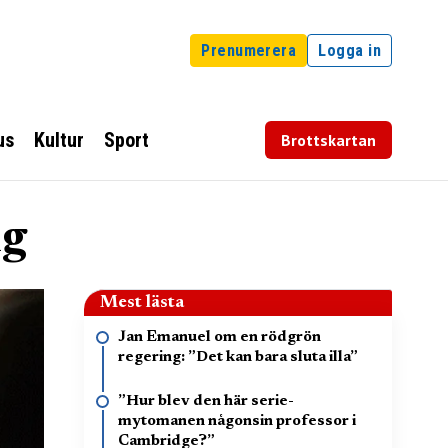
Prenumerera
Logga in
us
Kultur
Sport
Brottskartan
ng
Mest lästa
Jan Emanuel om en rödgrön
regering: ”Det kan bara sluta illa”
”Hur blev den här serie-
mytomanen någonsin professor i
Cambridge?”