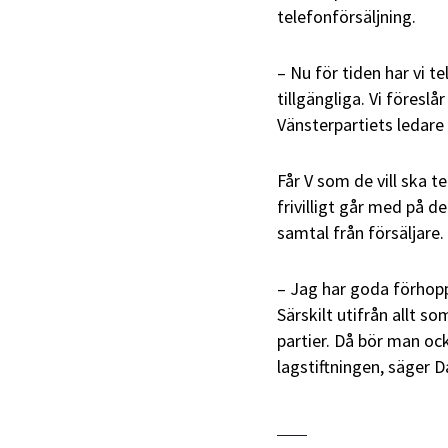
telefonförsäljning.
– Nu för tiden har vi t
tillgängliga. Vi föreslå
Vänsterpartiets ledar
Får V som de vill ska t
frivilligt går med på d
samtal från försäljare.
– Jag har goda förhopp
Särskilt utifrån allt s
partier. Då bör man oc
lagstiftningen, säger D