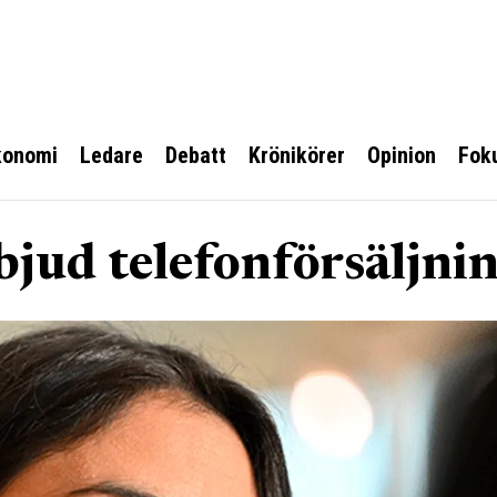
konomi
Ledare
Debatt
Krönikörer
Opinion
Fok
bjud telefonförsäljni