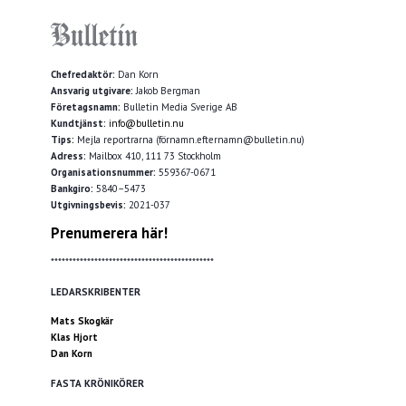
Chefredaktör:
Dan Korn
Ansvarig utgivare:
Jakob Bergman
Företagsnamn:
Bulletin Media Sverige AB
Kundtjänst:
info@bulletin.nu
Tips:
Mejla reportrarna (förnamn.efternamn@bulletin.nu)
Adress:
Mailbox 410, 111 73 Stockholm
Organisationsnummer:
559367-0671
Bankgiro:
5840–5473
Utgivningsbevis:
2021-037
Prenumerera här!
*********************************************
LEDARSKRIBENTER
Mats Skogkär
Klas Hjort
Dan Korn
FASTA KRÖNIKÖRER