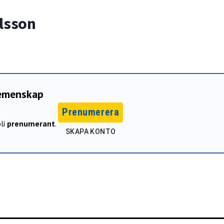
lsson
gemenskap
Prenumerera
li
prenumerant
.
SKAPA KONTO