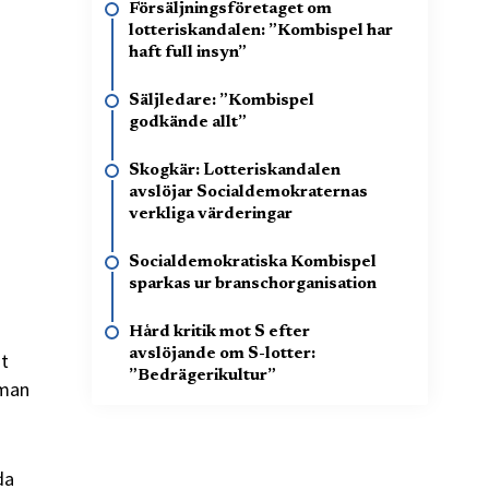
Försäljningsföretaget om
lotteriskandalen: ”Kombispel har
haft full insyn”
Säljledare: ”Kombispel
godkände allt”
Skogkär: Lotteriskandalen
avslöjar Socialdemokraternas
verkliga värderingar
Socialdemokratiska Kombispel
sparkas ur branschorganisation
Hård kritik mot S efter
avslöjande om S-lotter:
it
”Bedrägerikultur”
kman
da