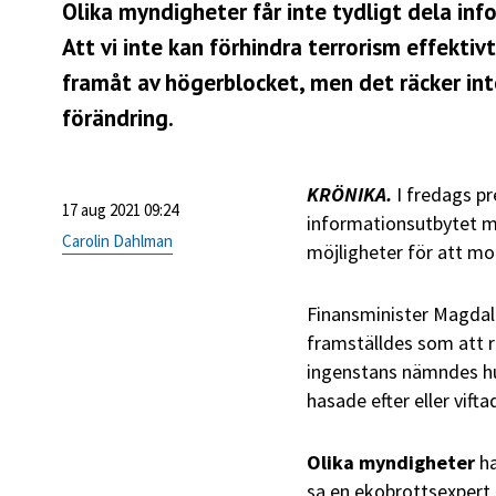
Olika myndigheter får inte tydligt dela infor
Att vi inte kan förhindra terrorism effekti
framåt av högerblocket, men det räcker inte
förändring.
KRÖNIKA.
I fredags p
17 aug 2021 09:24
informationsutbytet m
Carolin Dahlman
möjligheter för att m
Finansminister Magdale
framställdes som att 
ingenstans nämndes hur
hasade efter eller vift
Olika myndigheter
ha
sa en ekobrottsexpert 