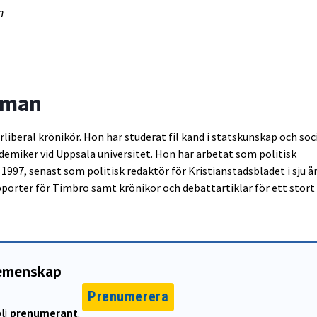
n
lman
liberal krönikör. Hon har studerat fil kand i statskunskap och soc
ademiker vid Uppsala universitet. Hon har arbetat som politisk
1997, senast som politisk redaktör för Kristianstadsbladet i sju å
pporter för Timbro samt krönikor och debattartiklar för ett stort
gemenskap
Prenumerera
li
prenumerant
.