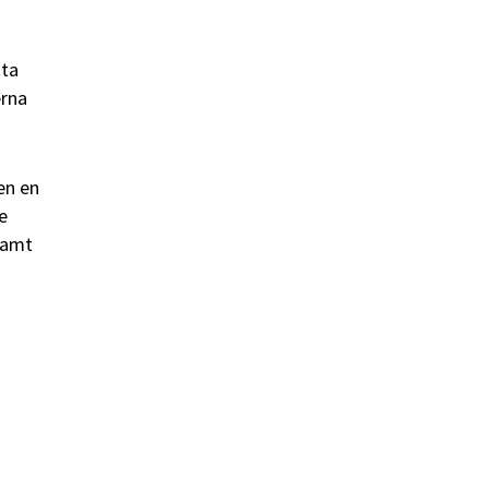
tta
erna
en en
e
samt