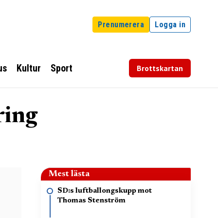
Prenumerera
Logga in
us
Kultur
Sport
Brottskartan
ring
Mest lästa
SD:s luftballongskupp mot
Thomas Stenström