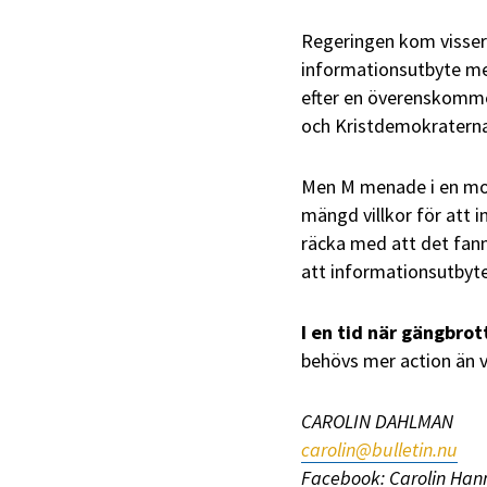
Regeringen kom visserl
informationsutbyte mel
efter en överenskommel
och Kristdemokraterna
Men M menade i en mot
mängd villkor för att i
räcka med att det fann
att informationsutbyt
I en tid när gängbrot
behövs mer action än v
CAROLIN DAHLMAN
carolin@bulletin.nu
Facebook: Carolin Ha