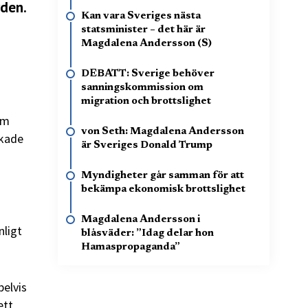
rden.
Kan vara Sveriges nästa
statsminister – det här är
Magdalena Andersson (S)
DEBATT: Sverige behöver
sanningskommission om
migration och brottslighet
om
von Seth: Magdalena Andersson
ökade
är Sveriges Donald Trump
Myndigheter går samman för att
bekämpa ekonomisk brottslighet
Magdalena Andersson i
nligt
blåsväder: ”Idag delar hon
Hamaspropaganda”
pelvis
ett