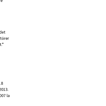
re
 det
törer
t.”
18
2013.
007 la