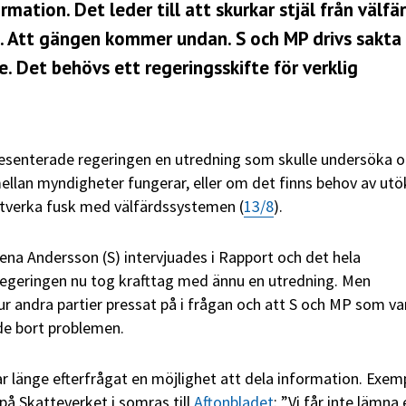
mation. Det leder till att skurkar stjäl från välfä
vt. Att gängen kommer undan. S och MP drivs sakta
. Det behövs ett regeringsskifte för verklig
resenterade regeringen en utredning som skulle undersöka 
ellan myndigheter fungerar, eller om det finns behov av ut
otverka fusk med välfärdssystemen (
13/8
).
na Andersson (S) intervjuades i Rapport och det hela
regeringen nu tog krafttag med ännu en utredning. Men
 andra partier pressat på i frågan och att S och MP som va
ade bort problemen.
r länge efterfrågat en möjlighet att dela information. Exem
på Skatteverket i somras till
Aftonbladet
: ”Vi får inte lämna 