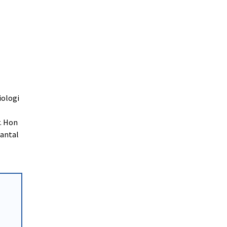
iologi
r. Hon
 antal