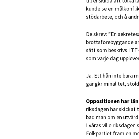
till enskilda att tolka 
kunde se en målkonflikt
stödarbete, och å andra
De skrev: ”En sekretes
brottsförebyggande arb
sätt som beskrivs i TT
som varje dag upplever
Ja. Ett hån inte bara 
gängkriminalitet, stöl
Oppositionen har län
riksdagen har skickat 
bad man om en utvärde
I våras ville riksdagen 
Folkpartiet fram en mo