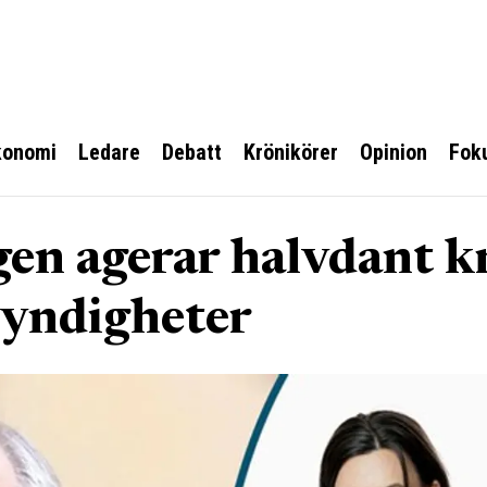
konomi
Ledare
Debatt
Krönikörer
Opinion
Fok
en agerar halvdant k
myndigheter