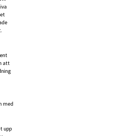
iva
det
rade
.
sent
h att
dning
am med
et upp