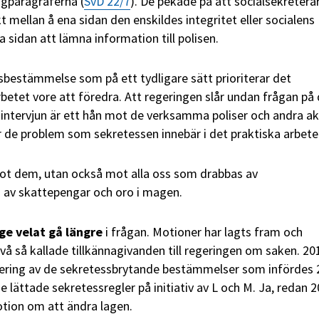
lagparagraferna (
SvD 22/7
). De pekade på att socialsekretera
 mellan å ena sidan den enskildes integritet eller socialens
 sidan att lämna information till polisen.
sbestämmelse som på ett tydligare sätt prioriterar det
etet vore att föredra. Att regeringen slår undan frågan på
-intervjun är ett hån mot de verksamma poliser och andra ak
 de problem som sekretessen innebär i det praktiska arbete
mot dem, utan också mot alla oss som drabbas av
d av skattepengar och oro i magen.
ge velat gå längre
i frågan. Motioner har lagts fram och
två så kallade tillkännagivanden till regeringen om saken. 20
ring av de sekretessbrytande bestämmelser som infördes 
se lättade sekretessregler på initiativ av L och M. Ja, redan 2
tion om att ändra lagen.