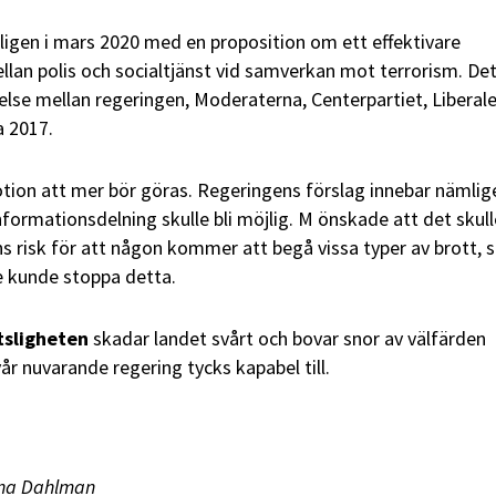
igen i mars 2020 med en proposition om ett effektivare
lan polis och socialtjänst vid samverkan mot terrorism. De
se mellan regeringen, Moderaterna, Centerpartiet, Liberal
 2017.
ion att mer bör göras. Regeringens förslag innebar nämlig
nformationsdelning skulle bli möjlig. M önskade att det skull
s risk för att någon kommer att begå vissa typer av brott, 
e kunde stoppa detta.
tsligheten
skadar landet svårt och bovar snor av välfärden
år nuvarande regering tycks kapabel till.
nna Dahlman