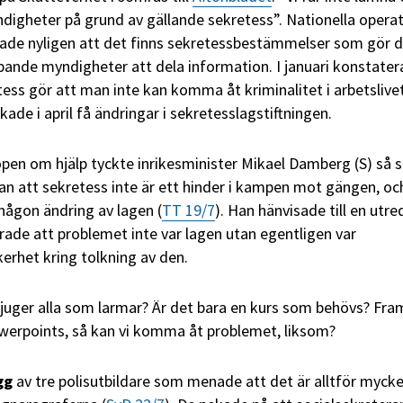
yndigheter på grund av gällande sekretess”. Nationella operat
ade nyligen att det finns sekretessbestämmelser som gör 
ande myndigheter att dela information. I januari konstate
tess gör att man inte kan komma åt kriminalitet i arbetslivet
de i april få ändringar i sekretesslagstiftningen.
en om hjälp tyckte inrikesminister Mikael Damberg (S) så 
 att sekretess inte är ett hinder i kampen mot gängen, oc
 någon ändring av lagen (
TT 19/7
). Han hänvisade till en utre
ade att problemet inte var lagen utan egentligen var
erhet kring tolkning av den.
ljuger alla som larmar? Är det bara en kurs som behövs? Fr
werpoints, så kan vi komma åt problemet, liksom?
gg
av tre polisutbildare som menade att det är alltför myck