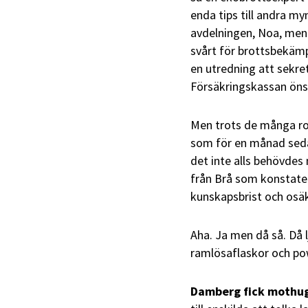
enda tips till andra m
avdelningen, Noa, men
svårt för brottsbekämp
en utredning att sekre
Försäkringskassan önska
Men trots de många rop
som för en månad sedan
det inte alls behövdes
från Brå som konstater
kunskapsbrist och osäk
Aha. Ja men då så. Då 
ramlösaflaskor och po
Damberg fick mothu