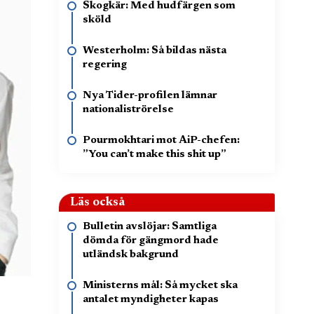
Skogkär: Med hudfärgen som
sköld
Westerholm: Så bildas nästa
regering
Nya Tider-profilen lämnar
nationaliströrelse
Pourmokhtari mot AiP-chefen:
”You can’t make this shit up”
Läs också
Bulletin avslöjar: Samtliga
dömda för gängmord hade
utländsk bakgrund
Ministerns mål: Så mycket ska
antalet myndigheter kapas