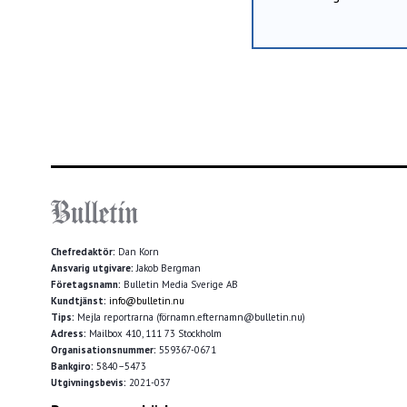
Chefredaktör:
Dan Korn
Ansvarig utgivare:
Jakob Bergman
Företagsnamn:
Bulletin Media Sverige AB
Kundtjänst:
info@bulletin.nu
Tips:
Mejla reportrarna (förnamn.efternamn@bulletin.nu)
Adress:
Mailbox 410, 111 73 Stockholm
Organisationsnummer:
559367-0671
Bankgiro:
5840–5473
Utgivningsbevis:
2021-037